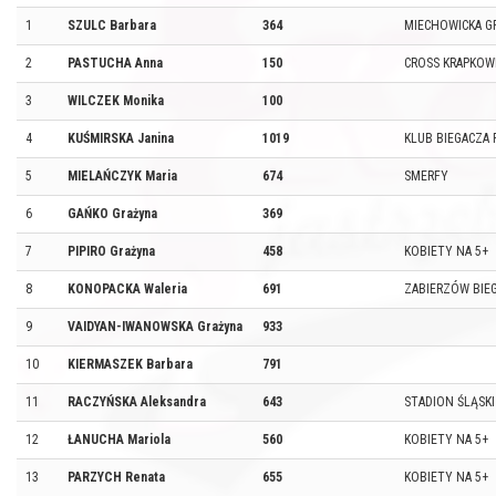
1
SZULC Barbara
364
MIECHOWICKA G
2
PASTUCHA Anna
150
CROSS KRAPKOW
3
WILCZEK Monika
100
4
KUŚMIRSKA Janina
1019
KLUB BIEGACZA 
5
MIELAŃCZYK Maria
674
SMERFY
6
GAŃKO Grażyna
369
7
PIPIRO Grażyna
458
KOBIETY NA 5+
8
KONOPACKA Waleria
691
ZABIERZÓW BIE
9
VAIDYAN-IWANOWSKA Grażyna
933
10
KIERMASZEK Barbara
791
11
RACZYŃSKA Aleksandra
643
STADION ŚLĄSK
12
ŁANUCHA Mariola
560
KOBIETY NA 5+
13
PARZYCH Renata
655
KOBIETY NA 5+