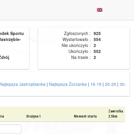
odek Sportu
Zgłoszonych :
925
Jastrzębie-
Wystartowało :
554
Nie ukończyło :
2
Ukończyło :
552
Zdrój
Na trasie :
2
Najlepsza Jastrzębianka
|
Najlepsza Żorzanka
|
16-19
|
20-29
|
30-
Zawrotka
ria
Drużyna 1
Moment startu
2.5km