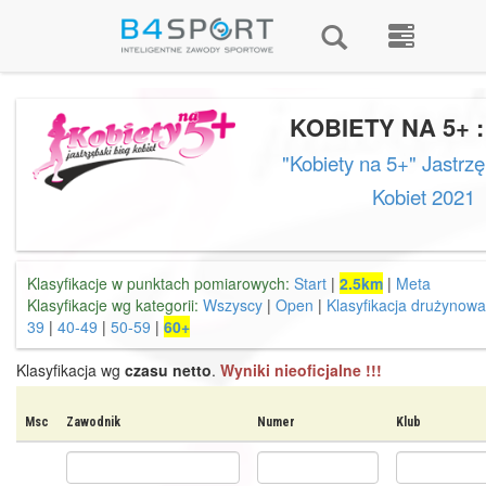
KOBIETY NA 5+ :
"Kobiety na 5+" Jastrzę
Kobiet 2021
Klasyfikacje w punktach pomiarowych:
Start
|
2.5km
|
Meta
Klasyfikacje wg kategorii:
Wszyscy
|
Open
|
Klasyfikacja drużynowa
39
|
40-49
|
50-59
|
60+
Klasyfikacja wg
czasu netto
.
Wyniki nieoficjalne !!!
Msc
Zawodnik
Numer
Klub