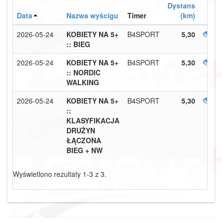
Dystans
Data
Nazwa wyścigu
Timer
(km)
2026-05-24
KOBIETY NA 5+
B4SPORT
5,30
:: BIEG
2026-05-24
KOBIETY NA 5+
B4SPORT
5,30
:: NORDIC
WALKING
2026-05-24
KOBIETY NA 5+
B4SPORT
5,30
::
KLASYFIKACJA
DRUŻYN
ŁĄCZONA
BIEG + NW
Wyświetlono rezultaty 1-3 z 3.