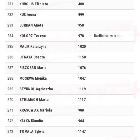
231
KURCIUS Elżbieta
400
232
KUŚ Iwona
999
233
JORDAN Aneta
958
234
KOLORZ Teresa
978
Radlinioki w biegu
235
MALIK Katarzyna
1020
236
UTRATA Dorota
1158
237
PISZCZAN Maria
1076
238
MOSKWA Monika
1047
239
STYRNOL Agnieszka
1119
240
STELMACH Marta
1117
241
KRASOWIAK Mariola
988
242
KAŁKA Klaudia
964
243
TOMALA Sylwia
1147