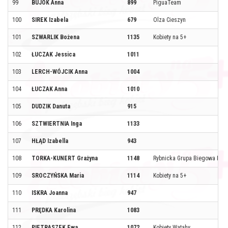
99
BUJOK Anna
899
PiguaTeam
100
SIREK Izabela
679
Olza Cieszyn
101
SZWARLIK Bożena
1135
Kobiety na 5+
102
ŁUCZAK Jessica
1011
103
LERCH-WÓJCIK Anna
1004
104
ŁUCZAK Anna
1010
105
DUDZIK Danuta
915
106
SZTWIERTNIA Inga
1133
107
HŁĄD Izabella
943
108
TORKA-KUNERT Grażyna
1148
Rybnicka Grupa Biegowa Pęd
109
SROCZYŃSKA Maria
1114
Kobiety na 5+
110
ISKRA Joanna
947
111
PRĘDKA Karolina
1083
112
PIETRASZEK Ewa
1072
Kobiety Watahy