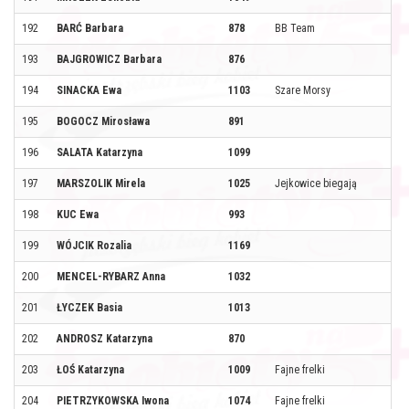
192
BARĆ Barbara
878
BB Team
193
BAJGROWICZ Barbara
876
194
SINACKA Ewa
1103
Szare Morsy
195
BOGOCZ Mirosława
891
196
SALATA Katarzyna
1099
197
MARSZOLIK Mirela
1025
Jejkowice biegają
198
KUC Ewa
993
199
WÓJCIK Rozalia
1169
200
MENCEL-RYBARZ Anna
1032
201
ŁYCZEK Basia
1013
202
ANDROSZ Katarzyna
870
203
ŁOŚ Katarzyna
1009
Fajne frelki
204
PIETRZYKOWSKA Iwona
1074
Fajne frelki