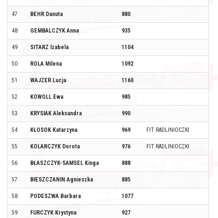
47
BEHR Danuta
880
48
GEMBALCZYK Anna
935
49
SITARZ Izabela
1104
50
ROLA Milena
1092
51
WAJZER Lucja
1160
52
KOWOLL Ewa
985
53
KRYSIAK Aleksandra
990
54
KŁOSOK Katarzyna
969
FIT RADLINIOCZKI
55
KOLARCZYK Dorota
976
FIT RADLINIOCZKI
56
BŁASZCZYK-SAMSEL Kinga
888
57
BIESZCZANIN Agnieszka
885
58
PODESZWA Barbara
1077
59
FURCZYK Krystyna
927