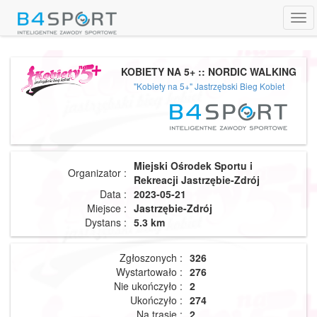
Tog
navi
KOBIETY NA 5+ :: NORDIC WALKING
"Kobiety na 5+" Jastrzębski Bieg Kobiet
Miejski Ośrodek Sportu i
Organizator :
Rekreacji Jastrzębie-Zdrój
Data :
2023-05-21
Miejsce :
Jastrzębie-Zdrój
Dystans :
5.3 km
Zgłoszonych :
326
Wystartowało :
276
Nie ukończyło :
2
Ukończyło :
274
Na trasie :
2