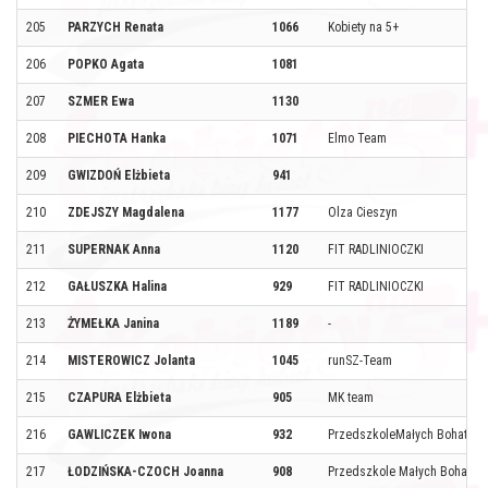
205
PARZYCH Renata
1066
Kobiety na 5+
206
POPKO Agata
1081
207
SZMER Ewa
1130
208
PIECHOTA Hanka
1071
Elmo Team
209
GWIZDOŃ Elżbieta
941
210
ZDEJSZY Magdalena
1177
Olza Cieszyn
211
SUPERNAK Anna
1120
FIT RADLINIOCZKI
212
GAŁUSZKA Halina
929
FIT RADLINIOCZKI
213
ŻYMEŁKA Janina
1189
-
214
MISTEROWICZ Jolanta
1045
runSZ-Team
215
CZAPURA Elżbieta
905
MK team
216
GAWLICZEK Iwona
932
PrzedszkoleMałych Bohateró
217
ŁODZIŃSKA-CZOCH Joanna
908
Przedszkole Małych Bohater