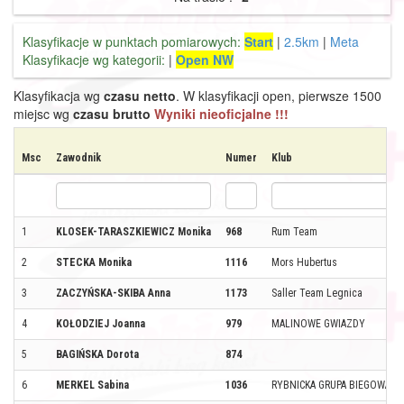
Klasyfikacje w punktach pomiarowych:
Start
|
2.5km
|
Meta
Klasyfikacje wg kategorii:
|
Open NW
Klasyfikacja wg
czasu netto
. W klasyfikacji open, pierwsze 1500
miejsc wg
czasu brutto
Wyniki nieoficjalne !!!
Msc
Zawodnik
Numer
Klub
1
KLOSEK-TARASZKIEWICZ Monika
968
Rum Team
2
STECKA Monika
1116
Mors Hubertus
3
ZACZYŃSKA-SKIBA Anna
1173
Saller Team Legnica
4
KOŁODZIEJ Joanna
979
MALINOWE GWIAZDY
5
BAGIŃSKA Dorota
874
6
MERKEL Sabina
1036
RYBNICKA GRUPA BIEGOWA P