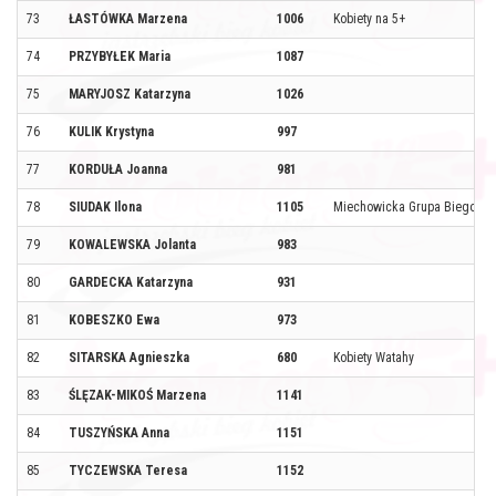
73
ŁASTÓWKA Marzena
1006
Kobiety na 5+
74
PRZYBYŁEK Maria
1087
75
MARYJOSZ Katarzyna
1026
76
KULIK Krystyna
997
77
KORDUŁA Joanna
981
78
SIUDAK Ilona
1105
Miechowicka Grupa Biegowa
79
KOWALEWSKA Jolanta
983
80
GARDECKA Katarzyna
931
81
KOBESZKO Ewa
973
82
SITARSKA Agnieszka
680
Kobiety Watahy
83
ŚLĘZAK-MIKOŚ Marzena
1141
84
TUSZYŃSKA Anna
1151
85
TYCZEWSKA Teresa
1152