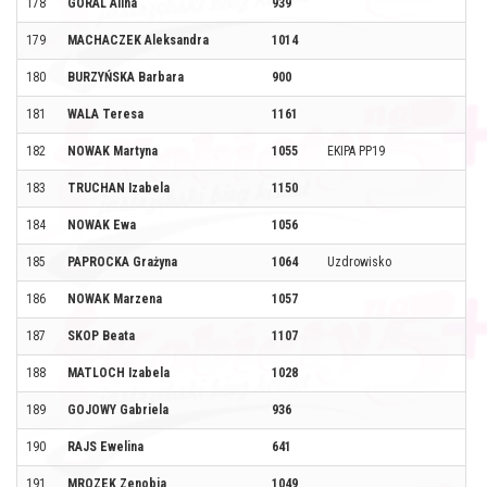
178
GÓRAL Alina
939
179
MACHACZEK Aleksandra
1014
180
BURZYŃSKA Barbara
900
181
WALA Teresa
1161
182
NOWAK Martyna
1055
EKIPA PP19
183
TRUCHAN Izabela
1150
184
NOWAK Ewa
1056
185
PAPROCKA Grażyna
1064
Uzdrowisko
186
NOWAK Marzena
1057
187
SKOP Beata
1107
188
MATLOCH Izabela
1028
189
GOJOWY Gabriela
936
190
RAJS Ewelina
641
191
MROZEK Zenobia
1049