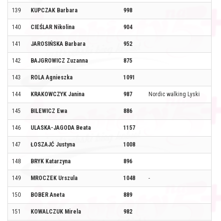
139
KUPCZAK Barbara
998
140
CIEŚLAR Nikolina
904
141
JAROSIŃSKA Barbara
952
142
BAJGROWICZ Zuzanna
875
143
ROLA Agnieszka
1091
144
KRAKOWCZYK Janina
987
Nordic walking Lyski
145
BILEWICZ Ewa
886
146
ULASKA-JAGODA Beata
1157
147
ŁOSZAJĆ Justyna
1008
148
BRYK Katarzyna
896
149
MROCZEK Urszula
1048
-
150
BOBER Aneta
889
151
KOWALCZUK Mirela
982