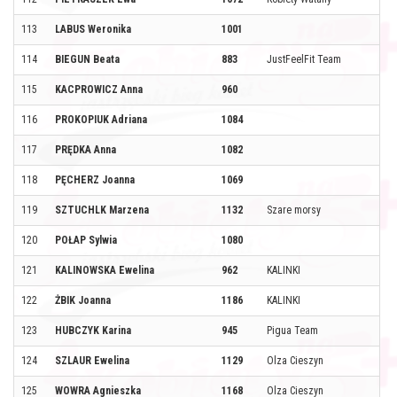
113
LABUS Weronika
1001
114
BIEGUN Beata
883
JustFeelFit Team
115
KACPROWICZ Anna
960
116
PROKOPIUK Adriana
1084
117
PRĘDKA Anna
1082
118
PĘCHERZ Joanna
1069
119
SZTUCHLK Marzena
1132
Szare morsy
120
POŁAP Sylwia
1080
121
KALINOWSKA Ewelina
962
KALINKI
122
ŻBIK Joanna
1186
KALINKI
123
HUBCZYK Karina
945
Pigua Team
124
SZLAUR Ewelina
1129
Olza Cieszyn
125
WOWRA Agnieszka
1168
Olza Cieszyn