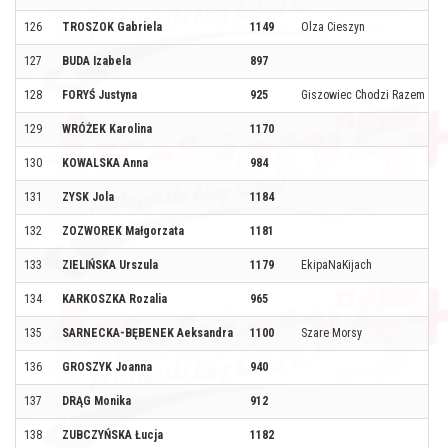
126
TROSZOK Gabriela
1149
Olza Cieszyn
127
BUDA Izabela
897
128
FORYŚ Justyna
925
Giszowiec Chodzi Razem
129
WRÓŻEK Karolina
1170
130
KOWALSKA Anna
984
131
ZYSK Jola
1184
132
ZOZWOREK Małgorzata
1181
133
ZIELIŃSKA Urszula
1179
EkipaNaKijach
134
KARKOSZKA Rozalia
965
135
SARNECKA-BĘBENEK Aeksandra
1100
Szare Morsy
136
GROSZYK Joanna
940
137
DRĄG Monika
912
138
ZUBCZYŃSKA Łucja
1182