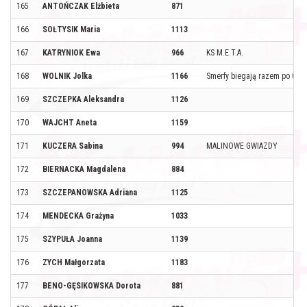
165
ANTOŃCZAK Elżbieta
871
166
SOŁTYSIK Maria
1113
167
KATRYNIOK Ewa
966
KS M.E.T.A.
168
WOLNIK Jolka
1166
Smerfy biegają razem po 0.7
169
SZCZEPKA Aleksandra
1126
170
WAJCHT Aneta
1159
171
KUCZERA Sabina
994
MALINOWE GWIAZDY
172
BIERNACKA Magdalena
884
173
SZCZEPANOWSKA Adriana
1125
174
MENDECKA Grażyna
1033
175
SZYPUŁA Joanna
1139
176
ZYCH Małgorzata
1183
177
BENO-GĘSIKOWSKA Dorota
881