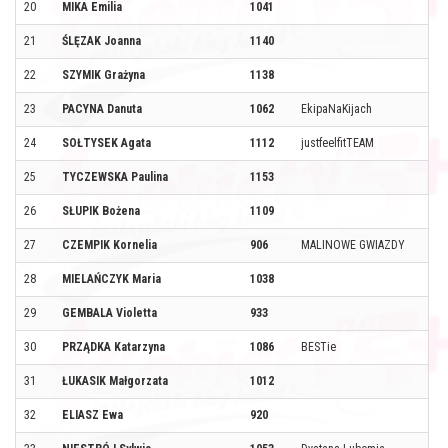
20
MIKA Emilia
1041
21
ŚLĘZAK Joanna
1140
22
SZYMIK Grażyna
1138
23
PACYNA Danuta
1062
EkipaNaKijach
24
SOŁTYSEK Agata
1112
justfeelfitTEAM
25
TYCZEWSKA Paulina
1153
26
SŁUPIK Bożena
1109
27
CZEMPIK Kornelia
906
MALINOWE GWIAZDY
28
MIELAŃCZYK Maria
1038
29
GEMBALA Violetta
933
30
PRZĄDKA Katarzyna
1086
BESTie
31
ŁUKASIK Małgorzata
1012
32
ELIASZ Ewa
920