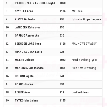
7
PIECHOCZEK-NIEZGODA Lucyna
1070
8
SZYGUŁA Anna
1136
MK Team
9
KUCZERA Beata
995
Rybnicka Grupa Biegowa Pęd
10
JANICZEK Katarzyna
950
11
GARBUZ Agnieszka
930
12
SZENDZIELORZ Ilona
1128
MALINOWE GWIAZDY
13
FRANCISZCZAK Łucja
926
14
MILERT Jolanta
1043
Nordic walking Lyski
15
MANDRYSZ Aleksandra
1021
Klub Nordic Walking
16
HOLONA Agata
944
17
BORUS Joanna
894
18
EISLER Anna
919
Justfeelfitteam
19
TYTKO Magdalena
1155