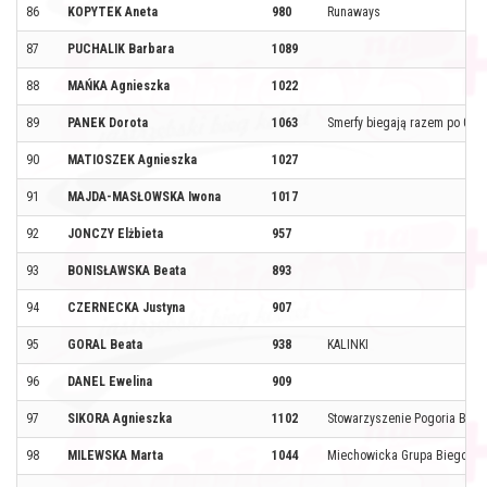
86
KOPYTEK Aneta
980
Runaways
87
PUCHALIK Barbara
1089
88
MAŃKA Agnieszka
1022
89
PANEK Dorota
1063
Smerfy biegają razem po 0.7
90
MATIOSZEK Agnieszka
1027
91
MAJDA-MASŁOWSKA Iwona
1017
92
JONCZY Elżbieta
957
93
BONISŁAWSKA Beata
893
94
CZERNECKA Justyna
907
95
GORAL Beata
938
KALINKI
96
DANEL Ewelina
909
97
SIKORA Agnieszka
1102
Stowarzyszenie Pogoria Bieg
98
MILEWSKA Marta
1044
Miechowicka Grupa Biegowa