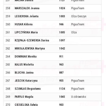
257
MALINA Danuta
1121
PiguaTeam
258
MARSZAŁEK Joanna
1024
PiguaTeam
259
LEGIERSKA Jolanta
1003
Olza Cieszyn
260
HUSAR Aldona
946
PiguaTeam
261
LIPCZYŃSKA Maria
1005
Olza
262
RZĘPAŁA-SZEWERDA Darina
1097
262
MIKOŁAJEWSKA Martyna
1042
264
DOMINIAK Monika
911
265
KALUS Wioletta
963
266
BLUCHA Janina
887
267
JEDZOK Katarzyna
955
PiguaTeam
268
SZUMLAS Bogusława
1134
PiguaTeam
269
PARYŁO Magda
1065
U-zdrowisko
270
CIESIELSKA Sylwia
903