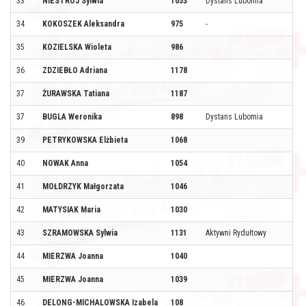
33
NIESTRÓJ Sylwia
1053
Dystans Lubomia
34
KOKOSZEK Aleksandra
975
-
35
KOZIELSKA Wioleta
986
36
ZDZIEBŁO Adriana
1178
37
ŻURAWSKA Tatiana
1187
37
BUGLA Weronika
898
Dystans Lubomia
39
PETRYKOWSKA Elżbieta
1068
40
NOWAK Anna
1054
41
MOŁDRZYK Małgorzata
1046
42
MATYSIAK Maria
1030
43
SZRAMOWSKA Sylwia
1131
Aktywni Rydułtowy
44
MIERZWA Joanna
1040
45
MIERZWA Joanna
1039
46
DELONG-MICHALOWSKA Izabela
108