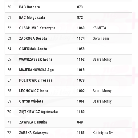
60
BAC Barbara
873
61
BAC Małgorzata
872
62
OLSCHIMKE Katarzyna
1060
KS META
63
ZADROGA Dorota
1174
Gora Team
64
OGIERMAN Aneta
1058
65
WAWRZASZEK Iwona
1162
Szare Morsy
66
MAJERANOWSKA Aga
1018
67
POLITOWICZ Teresa
1078
68
LECHOWICZ Irena
1002
Szare Morsy
69
ONYSK Wioleta
1061
Szare Morsy
70
ZIĘTKIEWICZ Agnieszka
1180
71
ZAWISŁA Danutka
848
72
ŻARSKA Katarzyna
1185
Kobiety na 5+