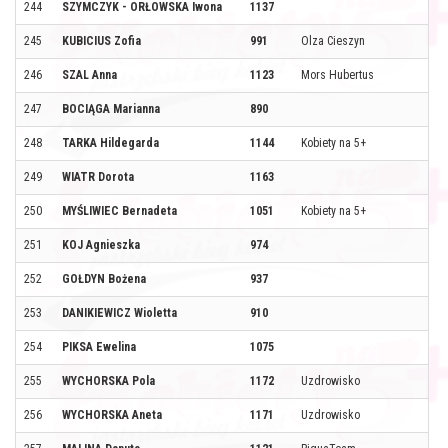
244
SZYMCZYK - ORŁOWSKA Iwona
1137
245
KUBICIUS Zofia
991
Olza Cieszyn
246
SZAL Anna
1123
Mors Hubertus
247
BOCIĄGA Marianna
890
248
TARKA Hildegarda
1144
Kobiety na 5+
249
WIATR Dorota
1163
250
MYŚLIWIEC Bernadeta
1051
Kobiety na 5+
251
KOJ Agnieszka
974
252
GOŁDYN Bożena
937
253
DANIKIEWICZ Wioletta
910
254
PIKSA Ewelina
1075
255
WYCHORSKA Pola
1172
Uzdrowisko
256
WYCHORSKA Aneta
1171
Uzdrowisko