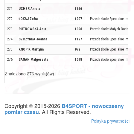
271
UCHER Aniela
1156
272
ŁOKAJ Zofia
1007
Przedszkole Specjalne im.Ma
273
RUTKOWSKA Ania
1096
Przedszkole Małych Bochate
274
SZCZYRBA Joanna
1127
Przedszkole Specjalne im. M
275
KNOPIK Martyna
972
Przedszkole Specjalne im. M
276
SAGAN Małgorzata
1098
Przedszkole Specjalne im. M
Znaleziono 276 wynik(ów)
Copyright © 2015-2026
B4SPORT - nowoczesny
. All Rights Reserved.
pomiar czasu
Polityka prywatności