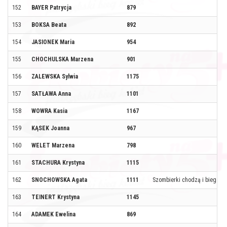
152
BAYER Patrycja
879
153
BOKSA Beata
892
154
JASIONEK Maria
954
155
CHOCHULSKA Marzena
901
156
ZALEWSKA Sylwia
1175
157
SATŁAWA Anna
1101
158
WOWRA Kasia
1167
159
KĄSEK Joanna
967
160
WELET Marzena
798
161
STACHURA Krystyna
1115
162
SNOCHOWSKA Agata
1111
Szombierki chodzą i biegają
163
TEINERT Krystyna
1145
164
ADAMEK Ewelina
869