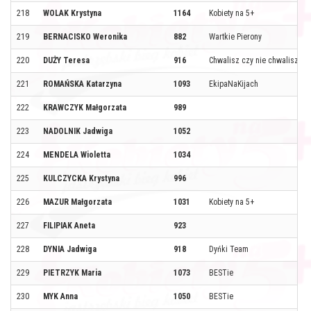
218
WOLAK Krystyna
1164
Kobiety na 5+
219
BERNACISKO Weronika
882
Wartkie Pierony
220
DUŻY Teresa
916
Chwalisz czy nie chwalisz lot
221
ROMAŃSKA Katarzyna
1093
EkipaNaKijach
222
KRAWCZYK Małgorzata
989
223
NADOLNIK Jadwiga
1052
224
MENDELA Wioletta
1034
225
KULCZYCKA Krystyna
996
226
MAZUR Małgorzata
1031
Kobiety na 5+
227
FILIPIAK Aneta
923
228
DYNIA Jadwiga
918
Dyńki Team
229
PIETRZYK Maria
1073
BESTie
230
MYK Anna
1050
BESTie