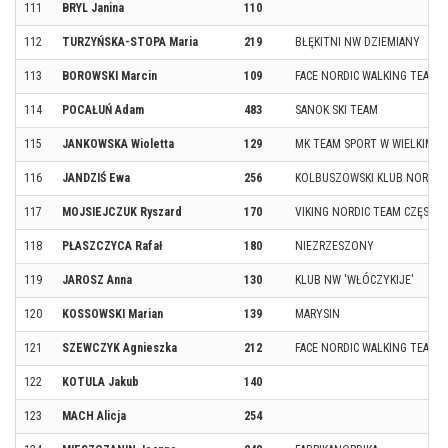
111
BRYL Janina
110
112
TURZYŃSKA-STOPA Maria
219
BŁĘKITNI NW DZIEMIANY
113
BOROWSKI Marcin
109
FACE NORDIC WALKING TEAM
114
POCAŁUŃ Adam
483
SANOK SKI TEAM
115
JANKOWSKA Wioletta
129
MK TEAM SPORT W WIELKIM MI
116
JANDZIŚ Ewa
256
KOLBUSZOWSKI KLUB NORDIC
117
MOJSIEJCZUK Ryszard
170
VIKING NORDIC TEAM CZĘST
118
PŁASZCZYCA Rafał
180
NIEZRZESZONY
119
JAROSZ Anna
130
KLUB NW 'WŁÓCZYKIJE'
120
KOSSOWSKI Marian
139
MARYSIN
121
SZEWCZYK Agnieszka
212
FACE NORDIC WALKING TEAM
122
KOTULA Jakub
140
123
MACH Alicja
254