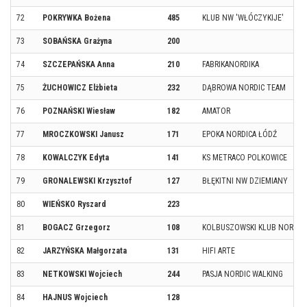
72
POKRYWKA Bożena
485
KLUB NW 'WŁÓCZYKIJE'
73
SOBAŃSKA Grażyna
200
74
SZCZEPAŃSKA Anna
210
FABRIKANORDIKA
75
ŻUCHOWICZ Elżbieta
232
DĄBROWA NORDIC TEAM
76
POZNAŃSKI Wiesław
182
AMATOR
77
MROCZKOWSKI Janusz
171
EPOKA NORDICA ŁÓDŹ
78
KOWALCZYK Edyta
141
KS METRACO POLKOWICE
79
GRONALEWSKI Krzysztof
127
BŁĘKITNI NW DZIEMIANY
80
WIEŃSKO Ryszard
223
81
BOGACZ Grzegorz
108
KOLBUSZOWSKI KLUB NORDIC
82
JARZYŃSKA Małgorzata
131
HIFI ARTE
83
NETKOWSKI Wojciech
244
PASJA NORDIC WALKING
84
HAJNUS Wojciech
128