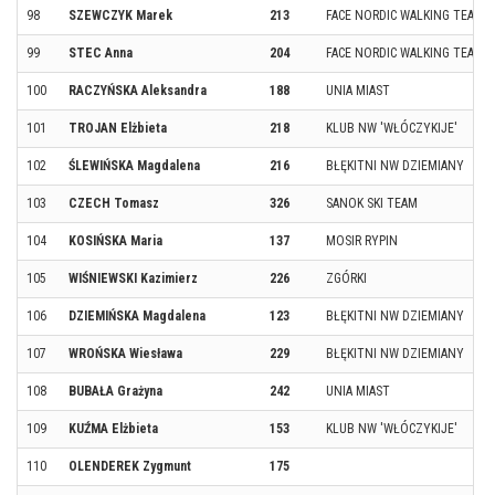
98
SZEWCZYK Marek
213
FACE NORDIC WALKING TEAM
99
STEC Anna
204
FACE NORDIC WALKING TEAM /
100
RACZYŃSKA Aleksandra
188
UNIA MIAST
101
TROJAN Elżbieta
218
KLUB NW 'WŁÓCZYKIJE'
102
ŚLEWIŃSKA Magdalena
216
BŁĘKITNI NW DZIEMIANY
103
CZECH Tomasz
326
SANOK SKI TEAM
104
KOSIŃSKA Maria
137
MOSIR RYPIN
105
WIŚNIEWSKI Kazimierz
226
ZGÓRKI
106
DZIEMIŃSKA Magdalena
123
BŁĘKITNI NW DZIEMIANY
107
WROŃSKA Wiesława
229
BŁĘKITNI NW DZIEMIANY
108
BUBAŁA Grażyna
242
UNIA MIAST
109
KUŹMA Elżbieta
153
KLUB NW 'WŁÓCZYKIJE'
110
OLENDEREK Zygmunt
175