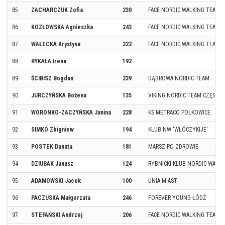
85
ZACHARCZUK Zofia
230
FACE NORDIC WALKING TEAM
86
KOZŁOWSKA Agnieszka
243
FACE NORDIC WALKING TEAM
87
WAŁECKA Krystyna
222
FACE NORDIC WALKING TEAM
88
RYKAŁA Irena
192
89
ŚCIBISZ Bogdan
239
DĄBROWA NORDIC TEAM
90
JURCZYŃSKA Bożena
135
VIKING NORDIC TEAM CZĘST
91
WORONKO-ZACZYŃSKA Janina
228
KS METRACO POLKOWICE
92
SIMKO Zbigniew
194
KLUB NW 'WŁÓCZYKIJE'
93
POSTEK Danuta
181
MARSZ PO ZDROWIE
94
DZIUBAK Janusz
124
RYBNICKI KLUB NORDIC WALKI
95
ADAMOWSKI Jacek
100
UNIA MIAST
96
PACZUSKA Małgorzata
246
FOREVER YOUNG ŁÓDŹ
97
STEFAŃSKI Andrzej
206
FACE NORDIC WALKING TEAM