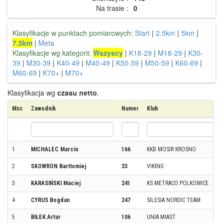
Na trasie :
0
Klasyfikacje w punktach pomiarowych:
Start
|
2.5km
|
5km
|
7.5km
|
Meta
Klasyfikacje wg kategorii:
Wszyscy
|
K18-29
|
M18-29
|
K30-
39
|
M30-39
|
K40-49
|
M40-49
|
K50-59
|
M50-59
|
K60-69
|
M60-69
|
K70+
|
M70+
Klasyfikacja wg
czasu netto
.
Msc
Zawodnik
Numer
Klub
1
MICHALEC Marcin
166
KKB MOSIR KROSNO
2
SKOWRON Bartłomiej
33
VIKING
3
KARASIŃSKI Maciej
241
KS METRACO POLKOWICE
4
CYRUS Bogdan
247
SILESIA NORDIC TEAM
5
BIŁEK Artur
106
UNIA MIAST