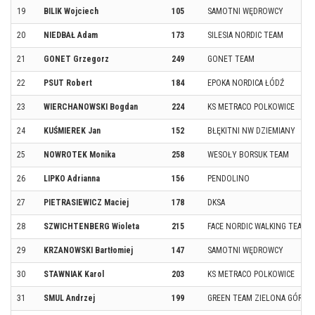
19
BILIK Wojciech
105
SAMOTNI WĘDROWCY
20
NIEDBAŁ Adam
173
SILESIA NORDIC TEAM
21
GONET Grzegorz
249
GONET TEAM
22
PSUT Robert
184
EPOKA NORDICA ŁÓDŹ
23
WIERCHANOWSKI Bogdan
224
KS METRACO POLKOWICE
24
KUŚMIEREK Jan
152
BŁĘKITNI NW DZIEMIANY
25
NOWROTEK Monika
258
WESOŁY BORSUK TEAM
26
LIPKO Adrianna
156
PENDOLINO
27
PIETRASIEWICZ Maciej
178
DKSA
28
SZWICHTENBERG Wioleta
215
FACE NORDIC WALKING TEAM
29
KRZANOWSKI Bartłomiej
147
SAMOTNI WĘDROWCY
30
STAWNIAK Karol
203
KS METRACO POLKOWICE
31
SMUL Andrzej
199
GREEN TEAM ZIELONA GÓRA