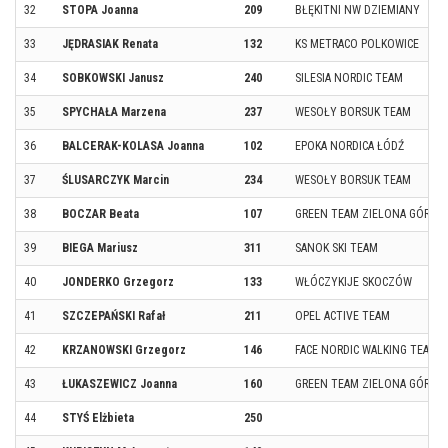
32
STOPA Joanna
209
BŁĘKITNI NW DZIEMIANY
33
JĘDRASIAK Renata
132
KS METRACO POLKOWICE
34
SOBKOWSKI Janusz
240
SILESIA NORDIC TEAM
35
SPYCHAŁA Marzena
237
WESOŁY BORSUK TEAM
36
BALCERAK-KOLASA Joanna
102
EPOKA NORDICA ŁÓDŹ
37
ŚLUSARCZYK Marcin
234
WESOŁY BORSUK TEAM
38
BOCZAR Beata
107
GREEN TEAM ZIELONA GÓRA
39
BIEGA Mariusz
311
SANOK SKI TEAM
40
JONDERKO Grzegorz
133
WŁÓCZYKIJE SKOCZÓW
41
SZCZEPAŃSKI Rafał
211
OPEL ACTIVE TEAM
42
KRZANOWSKI Grzegorz
146
FACE NORDIC WALKING TEAM
43
ŁUKASZEWICZ Joanna
160
GREEN TEAM ZIELONA GÓRA
44
STYŚ Elżbieta
250