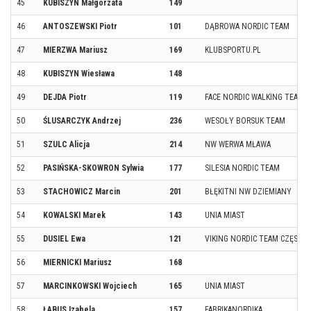
45
KUBISZYN Małgorzata
149
46
ANTOSZEWSKI Piotr
101
DĄBROWA NORDIC TEAM
47
MIERZWA Mariusz
169
KLUBSPORTU.PL
48
KUBISZYN Wiesława
148
49
DEJDA Piotr
119
FACE NORDIC WALKING TEAM
50
ŚLUSARCZYK Andrzej
236
WESOŁY BORSUK TEAM
51
SZULC Alicja
214
NW WERWA MŁAWA
52
PASIŃSKA-SKOWRON Sylwia
177
SILESIA NORDIC TEAM
53
STACHOWICZ Marcin
201
BŁĘKITNI NW DZIEMIANY
54
KOWALSKI Marek
143
UNIA MIAST
55
DUSIEL Ewa
121
VIKING NORDIC TEAM CZĘST
56
MIERNICKI Mariusz
168
57
MARCINKOWSKI Wojciech
165
UNIA MIAST
58
ŁABUS Izabela
157
FABRIKANORDIKA