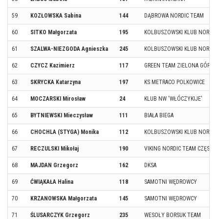
59
KOZŁOWSKA Sabina
144
DĄBROWA NORDIC TEAM
60
SITKO Małgorzata
195
KOLBUSZOWSKI KLUB NORDIC
61
SZALWA-NIEZGODA Agnieszka
245
KOLBUSZOWSKI KLUB NORDIC
62
CZYCZ Kazimierz
117
GREEN TEAM ZIELONA GÓRA
63
SKRYCKA Katarzyna
197
KS METRACO POLKOWICE
64
MOCZARSKI Mirosław
24
KLUB NW 'WŁÓCZYKIJE'
65
BYTNIEWSKI Mieczysław
111
BIAŁA BIEGA
66
CHOCHLA (STYGA) Monika
112
KOLBUSZOWSKI KLUB NORDIC
67
RECZULSKI Mikołaj
190
VIKING NORDIC TEAM CZĘST
68
MAJDAN Grzegorz
162
DKSA
69
ĆWIĄKAŁA Halina
118
SAMOTNI WĘDROWCY
70
KRZANOWSKA Małgorzata
145
SAMOTNI WĘDROWCY
71
ŚLUSARCZYK Grzegorz
235
WESOŁY BORSUK TEAM