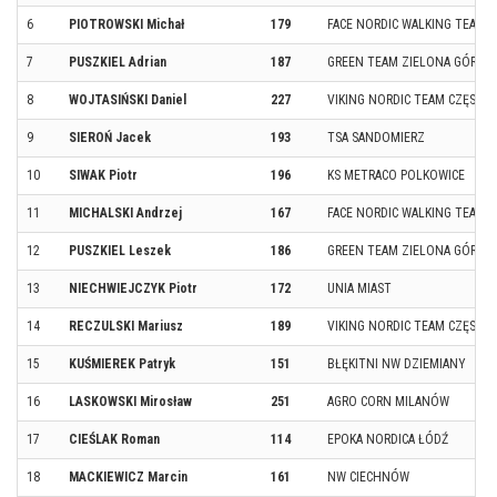
6
PIOTROWSKI Michał
179
FACE NORDIC WALKING TEAM
7
PUSZKIEL Adrian
187
GREEN TEAM ZIELONA GÓRA
8
WOJTASIŃSKI Daniel
227
VIKING NORDIC TEAM CZĘST
9
SIEROŃ Jacek
193
TSA SANDOMIERZ
10
SIWAK Piotr
196
KS METRACO POLKOWICE
11
MICHALSKI Andrzej
167
FACE NORDIC WALKING TEAM
12
PUSZKIEL Leszek
186
GREEN TEAM ZIELONA GÓRA
13
NIECHWIEJCZYK Piotr
172
UNIA MIAST
14
RECZULSKI Mariusz
189
VIKING NORDIC TEAM CZĘST
15
KUŚMIEREK Patryk
151
BŁĘKITNI NW DZIEMIANY
16
LASKOWSKI Mirosław
251
AGRO CORN MILANÓW
17
CIEŚLAK Roman
114
EPOKA NORDICA ŁÓDŹ
18
MACKIEWICZ Marcin
161
NW CIECHNÓW