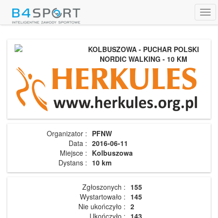
Tog
navi
KOLBUSZOWA - PUCHAR POLSKI
NORDIC WALKING - 10 KM
Organizator :
PFNW
Data :
2016-06-11
Miejsce :
Kolbuszowa
Dystans :
10 km
Zgłoszonych :
155
Wystartowało :
145
Nie ukończyło :
2
Ukończyło :
143