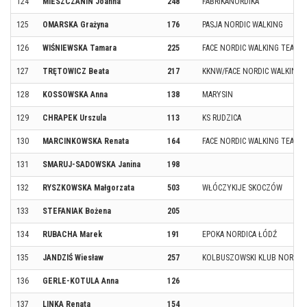
124
MIESZCZANIN Joanna
248
FABRIKANORDIKA
125
OMARSKA Grażyna
176
PASJA NORDIC WALKING
126
WIŚNIEWSKA Tamara
225
FACE NORDIC WALKING TEAM /
127
TRĘTOWICZ Beata
217
KKNW/FACE NORDIC WALKING 
128
KOSSOWSKA Anna
138
MARYSIN
129
CHRAPEK Urszula
113
KS RUDZICA
130
MARCINKOWSKA Renata
164
FACE NORDIC WALKING TEAM
131
SMARUJ-SADOWSKA Janina
198
132
RYSZKOWSKA Małgorzata
503
WŁÓCZYKIJE SKOCZÓW
133
STEFANIAK Bożena
205
134
RUBACHA Marek
191
EPOKA NORDICA ŁÓDŹ
135
JANDZIŚ Wiesław
257
KOLBUSZOWSKI KLUB NORDIC
136
GERLE-KOTULA Anna
126
137
LINKA Renata
154