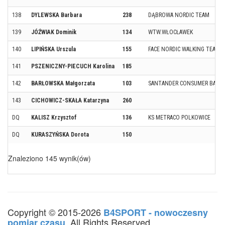
138
DYLEWSKA Barbara
238
DĄBROWA NORDIC TEAM
139
JÓŹWIAK Dominik
134
WTW.WŁOCŁAWEK
140
LIPIŃSKA Urszula
155
FACE NORDIC WALKING TEAM
141
PSZENICZNY-PIECUCH Karolina
185
142
BARŁOWSKA Małgorzata
103
SANTANDER CONSUMER BANK
143
CICHOWICZ-SKAŁA Katarzyna
260
DQ
KALISZ Krzysztof
136
KS METRACO POLKOWICE
DQ
KURASZYŃSKA Dorota
150
Znaleziono 145 wynik(ów)
Copyright © 2015-2026
B4SPORT - nowoczesny
. All Rights Reserved.
pomiar czasu