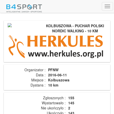
Tog
navi
KOLBUSZOWA - PUCHAR POLSKI
NORDIC WALKING - 10 KM
Organizator :
PFNW
Data :
2016-06-11
Miejsce :
Kolbuszowa
Dystans :
10 km
Zgłoszonych :
155
Wystartowało :
145
Nie ukończyło :
2
Ukończyło :
143