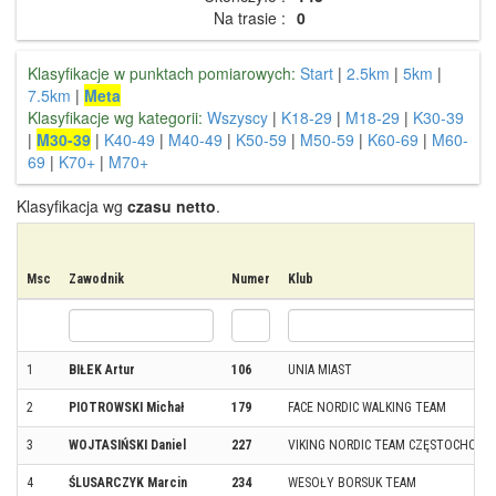
Na trasie :
0
Klasyfikacje w punktach pomiarowych:
Start
|
2.5km
|
5km
|
7.5km
|
Meta
Klasyfikacje wg kategorii:
Wszyscy
|
K18-29
|
M18-29
|
K30-39
|
M30-39
|
K40-49
|
M40-49
|
K50-59
|
M50-59
|
K60-69
|
M60-
69
|
K70+
|
M70+
Klasyfikacja wg
czasu netto
.
Msc
Zawodnik
Numer
Klub
1
BIŁEK Artur
106
UNIA MIAST
2
PIOTROWSKI Michał
179
FACE NORDIC WALKING TEAM
3
WOJTASIŃSKI Daniel
227
VIKING NORDIC TEAM CZĘSTOCHOWA
4
ŚLUSARCZYK Marcin
234
WESOŁY BORSUK TEAM