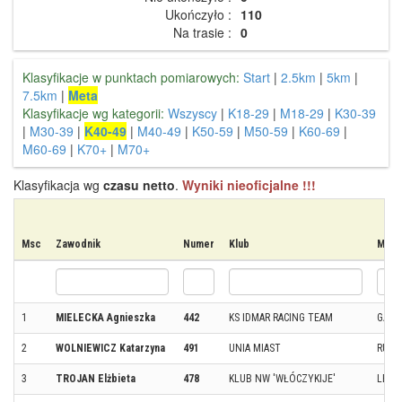
Ukończyło :
110
Na trasie :
0
Klasyfikacje w punktach pomiarowych:
Start
|
2.5km
|
5km
|
7.5km
|
Meta
Klasyfikacje wg kategorii:
Wszyscy
|
K18-29
|
M18-29
|
K30-39
|
M30-39
|
K40-49
|
M40-49
|
K50-59
|
M50-59
|
K60-69
|
M60-69
|
K70+
|
M70+
Klasyfikacja wg
czasu netto
.
Wyniki nieoficjalne !!!
Msc
Zawodnik
Numer
Klub
Miej
1
MIELECKA Agnieszka
442
KS IDMAR RACING TEAM
GĄSA
2
WOLNIEWICZ Katarzyna
491
UNIA MIAST
RUDA
3
TROJAN Elżbieta
478
KLUB NW 'WŁÓCZYKIJE'
LEŻA