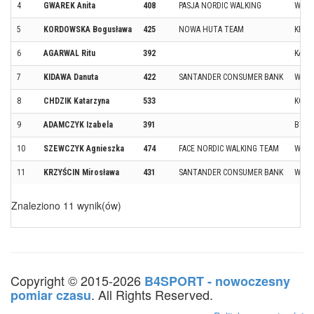
4
GWAREK Anita
408
PASJA NORDIC WALKING
WARS
5
KORDOWSKA Bogusława
425
NOWA HUTA TEAM
KRAK
6
AGARWAL Ritu
392
KAMI
7
KIDAWA Danuta
422
SANTANDER CONSUMER BANK
WRO
8
CHDZIK Katarzyna
533
KOLB
9
ADAMCZYK Izabela
391
BYT
10
SZEWCZYK Agnieszka
474
FACE NORDIC WALKING TEAM
WARS
11
KRZYŚCIN Mirosława
431
SANTANDER CONSUMER BANK
WRO
Znaleziono 11 wynik(ów)
Copyright © 2015-2026
B4SPORT - nowoczesny
. All Rights Reserved.
pomiar czasu