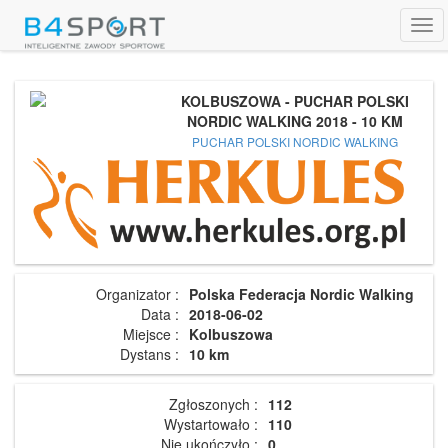
Tog
navi
KOLBUSZOWA - PUCHAR POLSKI
NORDIC WALKING 2018 - 10 KM
PUCHAR POLSKI NORDIC WALKING
Organizator :
Polska Federacja Nordic Walking
Data :
2018-06-02
Miejsce :
Kolbuszowa
Dystans :
10 km
Zgłoszonych :
112
Wystartowało :
110
Nie ukończyło :
0