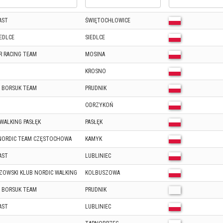
AST
ŚWIĘTOCHŁOWICE
EDLCE
SIEDLCE
R RACING TEAM
MOSINA
KROSNO
 BORSUK TEAM
PRUDNIK
ODRZYKOŃ
WALKING PASŁĘK
PASŁĘK
 NORDIC TEAM CZĘSTOCHOWA
KAMYK
AST
LUBLINIEC
ZOWSKI KLUB NORDIC WALKING
KOLBUSZOWA
 BORSUK TEAM
PRUDNIK
AST
LUBLINIEC