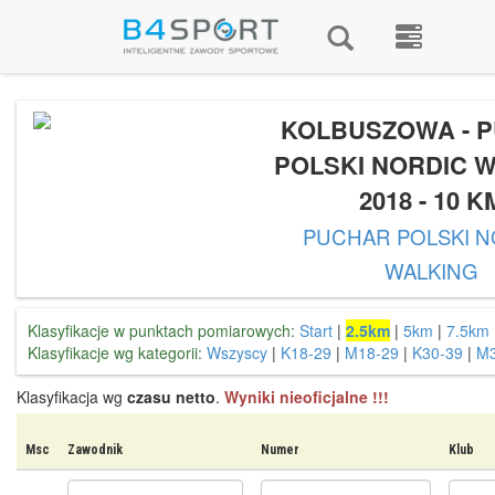
KOLBUSZOWA - 
POLSKI NORDIC 
2018 - 10 K
PUCHAR POLSKI 
WALKING
Klasyfikacje w punktach pomiarowych:
Start
|
2.5km
|
5km
|
7.5km
Klasyfikacje wg kategorii:
Wszyscy
|
K18-29
|
M18-29
|
K30-39
|
M3
Klasyfikacja wg
czasu netto
.
Wyniki nieoficjalne !!!
Msc
Zawodnik
Numer
Klub