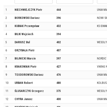
1
NIECHWIEJCZYK Piotr
444
UNIA MI
2
BORKOWSKI Dariusz
396
NOWI SI
3
KUBIAK Przemysław
432
KS IDMA
4
BILIK Wojciech
394
5
DARIUSZ Bul
402
WESOŁY
6
GRZYBAŁA Piotr
407
7
BUJNICKI Marcin
397
NORDIC 
8
KRAKOWIAN Piotr
427
VIKING
9
TEODOROWSKI Dariusz
476
UNIA MI
10
URBAN Robert
480
KOLBUS
11
ŚLUSARCZYK Grzegorz
375
WESOŁY
12
CHYRA Janusz
400
UNIA MI