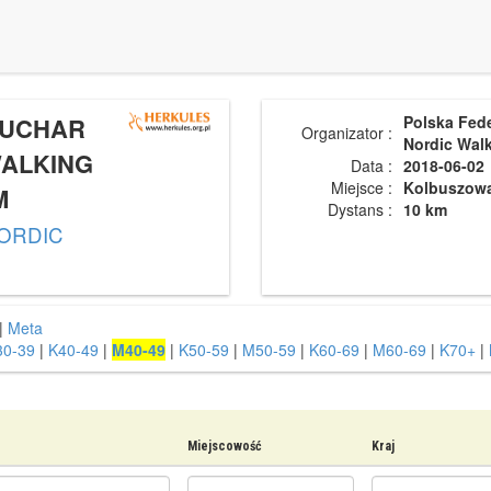
PUCHAR
Polska Fed
Organizator :
Nordic Wal
WALKING
Data :
2018-06-02
Miejsce :
Kolbuszow
M
Dystans :
10 km
NORDIC
|
Meta
0-39
|
K40-49
|
M40-49
|
K50-59
|
M50-59
|
K60-69
|
M60-69
|
K70+
|
Miejscowość
Kraj