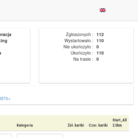
eracja
Zgłoszonych :
112
king
Wystartowało :
110
Nie ukończyło :
0
a
Ukończyło :
110
Na trasie :
0
M70+
Start_All
Kategoria
Żół. kartki
Czer. kartki
2.5km