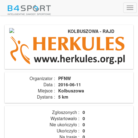
Tog
navi
KOLBUSZOWA - RAJD
Organizator :
PFNW
Data :
2016-06-11
Miejsce :
Kolbuszowa
Dystans :
5 km
Zgłoszonych :
0
Wystartowało :
0
Nie ukończyło :
0
Ukończyło :
0
Na trasie :
0