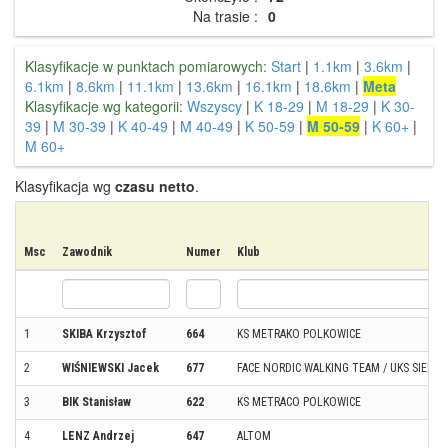
Na trasie :
0
Klasyfikacje w punktach pomiarowych:
Start
|
1.1km
|
3.6km
|
6.1km
|
8.6km
|
11.1km
|
13.6km
|
16.1km
|
18.6km
|
Meta
Klasyfikacje wg kategorii:
Wszyscy
|
K 18-29
|
M 18-29
|
K 30-
39
|
M 30-39
|
K 40-49
|
M 40-49
|
K 50-59
|
M 50-59
|
K 60+
|
M 60+
Klasyfikacja wg
czasu netto
.
Msc
Zawodnik
Numer
Klub
1
SKIBA Krzysztof
664
KS METRAKO POLKOWICE
2
WIŚNIEWSKI Jacek
677
FACE NORDIC WALKING TEAM / UKS SIEDL
3
BIK Stanisław
622
KS METRACO POLKOWICE
4
LENZ Andrzej
647
ALTOM