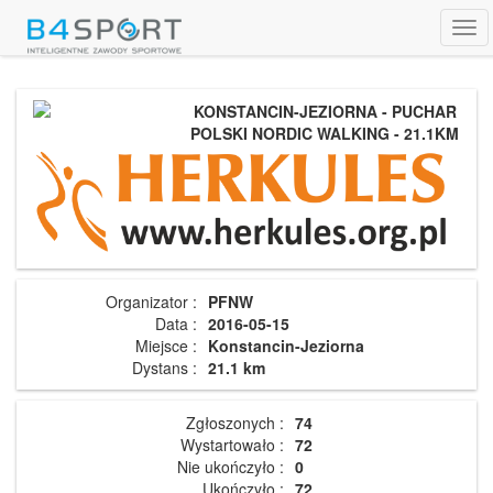
Tog
navi
KONSTANCIN-JEZIORNA - PUCHAR
POLSKI NORDIC WALKING - 21.1KM
Organizator :
PFNW
Data :
2016-05-15
Miejsce :
Konstancin-Jeziorna
Dystans :
21.1 km
Zgłoszonych :
74
Wystartowało :
72
Nie ukończyło :
0
Ukończyło :
72