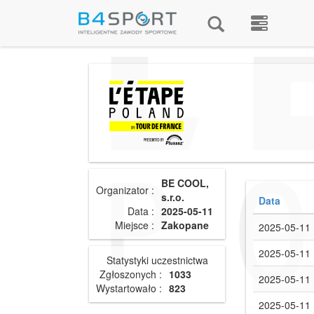
BE COOL,
Organizator :
s.r.o.
Data
Data :
2025-05-11
Miejsce :
Zakopane
2025-05-11
2025-05-11
Statystyki uczestnictwa
Zgłoszonych :
1033
2025-05-11
Wystartowało :
823
2025-05-11