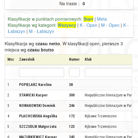
Na trasie :
0
Klasyfikacje w punktach pomiarowych:
Start
|
Meta
Klasyfikacje wg kategorii:
Wszyscy
|
K - Open
|
M - Open
|
K -
Łabiszyn
|
M - Łabiszyn
Klasyfikacja wg
czasu netto
. W klasyfikacji open, pierwsze 3
miejsca wg
czasu brutto
Msc
Zawodnik
Numer
Klub
1
POPIELARZ Karolina
38
2
STAWICKI Kacper
300
Niepubliczne Gimnazjum w Parlini
3
NOWAKOWSKI Dominik
246
Niepubliczne Gimnazjum w Parlini
4
PŁACHCIŃSKA Angelika
172
Kijkowe Trzemeszno
5
SZCZUDLIK Małgorzata
123
Kijkowe Trzemeszno
6
MAZURKIEWICZ Kacper
245
Niepubliczne Gimnazjum w Parlini