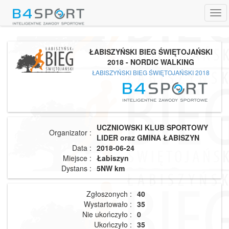
Tog
navi
ŁABISZYŃSKI BIEG ŚWIĘTOJAŃSKI
2018 - NORDIC WALKING
ŁABISZYŃSKI BIEG ŚWIĘTOJAŃSKI 2018
UCZNIOWSKI KLUB SPORTOWY
Organizator :
LIDER oraz GMINA ŁABISZYN
Data :
2018-06-24
Miejsce :
Łabiszyn
Dystans :
5NW km
Zgłoszonych :
40
Wystartowało :
35
Nie ukończyło :
0
Ukończyło :
35