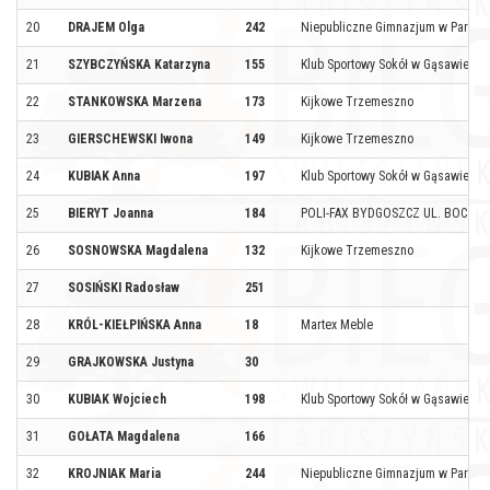
20
DRAJEM Olga
242
Niepubliczne Gimnazjum w Parlini
21
SZYBCZYŃSKA Katarzyna
155
Klub Sportowy Sokół w Gąsawie
22
STANKOWSKA Marzena
173
Kijkowe Trzemeszno
23
GIERSCHEWSKI Iwona
149
Kijkowe Trzemeszno
24
KUBIAK Anna
197
Klub Sportowy Sokół w Gąsawie
25
BIERYT Joanna
184
POLI-FAX BYDGOSZCZ UL. BOCZNA
26
SOSNOWSKA Magdalena
132
Kijkowe Trzemeszno
27
SOSIŃSKI Radosław
251
28
KRÓL-KIEŁPIŃSKA Anna
18
Martex Meble
29
GRAJKOWSKA Justyna
30
30
KUBIAK Wojciech
198
Klub Sportowy Sokół w Gąsawie
31
GOŁATA Magdalena
166
32
KROJNIAK Maria
244
Niepubliczne Gimnazjum w Parlini