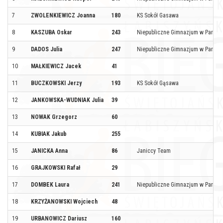
7
ZWOLENKIEWICZ Joanna
180
KS Sokół Gasawa
8
KASZUBA Oskar
243
Niepubliczne Gimnazjum w Parlini
9
DADOS Julia
247
Niepubliczne Gimnazjum w Parlini
10
MAŁKIEWICZ Jacek
41
11
BUCZKOWSKI Jerzy
193
KS Sokół Gąsawa
12
JANKOWSKA-WUDNIAK Julia
39
13
NOWAK Grzegorz
60
14
KUBIAK Jakub
255
15
JANICKA Anna
86
Janiccy Team
16
GRAJKOWSKI Rafał
29
17
DOMBEK Laura
241
Niepubliczne Gimnazjum w Parlini
18
KRZYŻANOWSKI Wojciech
48
19
URBANOWICZ Dariusz
160