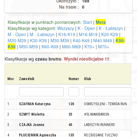
Ukończyło :
189
Na trasie :
0
Klasyfikacje w punktach pomiarowych:
Start
|
Meta
Klasyfikacje wg kategorii:
Wszyscy
|
K - Open
|
K - Łabiszyn
|
M - Open
|
M - Łabiszyn
|
K16-K19
|
M16-M19
|
K20-K29
|
M20-M29
|
K30-K39
|
M30-M39
|
K40-K49
|
M40-M49
|
K50-
K59
|
M50-M59
|
K60-K69
|
M60-M69
|
K70+
|
M70+
Klasyfikacja wg
czasu brutto
.
Wyniki nieoficjalne !!!
Msc
Zawodnik
Numer
Klub
1
SZAFRAN Katarzyna
120
USKRZYDLENI - TEMIDA RUN
2
SZMYT Wioletta
25
#SLIMAKIBARCIN
3
CZAJKA Joanna
45
ŁABISZYN RUNNERS
4
PŁUCIENNIK Agnieszka
135
ROZBIEGANE TUCZNO