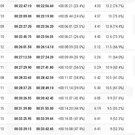
:09
00:22:47.10
00:22:56.60
+00:05:21 (23.4%)
4:33
13.2 (76.7%)
:10
00:23:09.00
00:23:19.00
+00:05:44 (24.6%)
4:37
13 (75.6%)
:09
00:23:27.20
00:23:36.20
+00:06:01 (25.5%)
4:41
12.8 (74.4%)
:10
00:23:45.75
00:23:56.55
+00:06:21 (26.6%)
4:45
12.6 (73.3%)
:12
00:26:01.50
00:26:14.10
+00:08:39 (33.0%)
5:12
11.5 (66.9%)
:11
00:27:12.50
00:27:24.20
+00:09:49 (35.9%)
5:26
11 (64.0%)
:11
00:27:29.90
00:27:41.80
+00:10:07 (36.5%)
5:29
10.9 (63.4%)
:08
00:28:33.65
00:28:42.50
+00:11:07 (38.8%)
5:42
10.5 (61.0%)
:11
00:28:37.25
00:28:49.10
+00:11:14 (39.0%)
5:43
10.5 (61.0%)
:15
00:30:26.55
00:30:42.45
+00:13:07 (42.8%)
6:05
9.9 (57.6%)
:15
00:31:39.80
00:31:55.00
+00:14:20 (44.9%)
6:19
9.5 (55.2%)
:13
00:33:25.95
00:33:39.65
+00:16:05 (47.8%)
6:41
9 (52.3%)
:13
00:33:29.15
00:33:42.65
+00:16:08 (47.9%)
6:41
9 (52.3%)