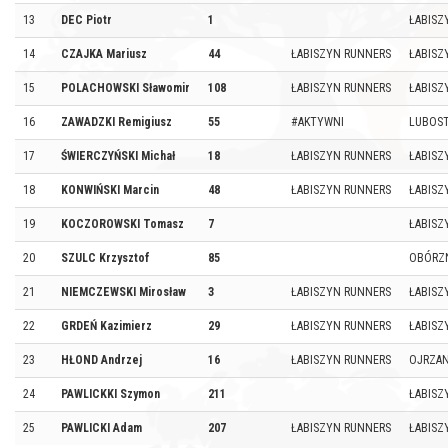
13
DEC Piotr
1
ŁABISZ
14
CZAJKA Mariusz
44
ŁABISZYN RUNNERS
ŁABISZ
15
POLACHOWSKI Sławomir
108
ŁABISZYN RUNNERS
ŁABISZ
16
ZAWADZKI Remigiusz
55
#AKTYWNI
LUBOS
17
ŚWIERCZYŃSKI Michał
18
ŁABISZYN RUNNERS
ŁABISZ
18
KONWIŃSKI Marcin
48
ŁABISZYN RUNNERS
ŁABISZ
19
KOCZOROWSKI Tomasz
7
ŁABISZ
20
SZULC Krzysztof
85
OBÓRZ
21
NIEMCZEWSKI Mirosław
3
ŁABISZYN RUNNERS
ŁABISZ
22
GRDEŃ Kazimierz
29
ŁABISZYN RUNNERS
ŁABISZ
23
HŁOND Andrzej
16
ŁABISZYN RUNNERS
OJRZA
24
PAWLICKKI Szymon
211
ŁABISZ
25
PAWLICKI Adam
207
ŁABISZYN RUNNERS
ŁABISZ