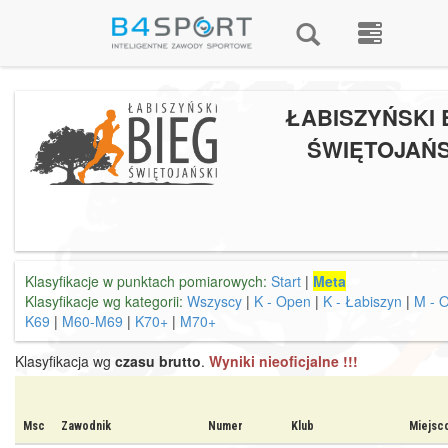
ŁABISZYŃSKI 
ŚWIĘTOJAŃS
Klasyfikacje w punktach pomiarowych:
Start
|
Meta
Klasyfikacje wg kategorii:
Wszyscy
|
K - Open
|
K - Łabiszyn
|
M - 
K69
|
M60-M69
|
K70+
|
M70+
Klasyfikacja wg
czasu brutto
.
Wyniki nieoficjalne !!!
Msc
Zawodnik
Numer
Klub
Miejsc