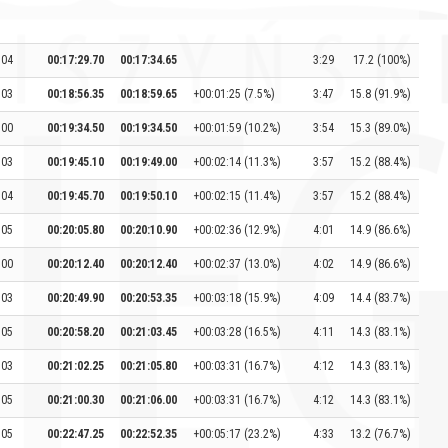
:04
00:17:29.70
00:17:34.65
3:29
17.2 (100%)
:03
00:18:56.35
00:18:59.65
+00:01:25 (7.5%)
3:47
15.8 (91.9%)
:00
00:19:34.50
00:19:34.50
+00:01:59 (10.2%)
3:54
15.3 (89.0%)
:03
00:19:45.10
00:19:49.00
+00:02:14 (11.3%)
3:57
15.2 (88.4%)
:04
00:19:45.70
00:19:50.10
+00:02:15 (11.4%)
3:57
15.2 (88.4%)
:05
00:20:05.80
00:20:10.90
+00:02:36 (12.9%)
4:01
14.9 (86.6%)
:00
00:20:12.40
00:20:12.40
+00:02:37 (13.0%)
4:02
14.9 (86.6%)
:03
00:20:49.90
00:20:53.35
+00:03:18 (15.9%)
4:09
14.4 (83.7%)
:05
00:20:58.20
00:21:03.45
+00:03:28 (16.5%)
4:11
14.3 (83.1%)
:03
00:21:02.25
00:21:05.80
+00:03:31 (16.7%)
4:12
14.3 (83.1%)
:05
00:21:00.30
00:21:06.00
+00:03:31 (16.7%)
4:12
14.3 (83.1%)
:05
00:22:47.25
00:22:52.35
+00:05:17 (23.2%)
4:33
13.2 (76.7%)