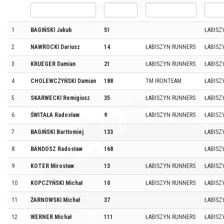
1
BAGIŃSKI Jakub
51
ŁABISZ
2
NAWROCKI Dariusz
14
ŁABISZYN RUNNERS
ŁABISZ
3
KRUEGER Damian
21
ŁABISZYN RUNNERS
ŁABISZ
4
CHOLEWCZYŃSKI Damian
188
TM IRONTEAM
ŁABISZ
5
SKARWECKI Remigiusz
35
ŁABISZYN RUNNERS
ŁABISZ
6
ŚWITAŁA Radosław
9
ŁABISZYN RUNNERS
ŁABISZ
7
BAGIŃSKI Bartłomiej
133
ŁABISZ
8
BANDOSZ Radosław
168
ŁABISZ
9
KOTER Mirosław
13
ŁABISZYN RUNNERS
ŁABISZ
10
KOPCZYŃSKI Michał
10
ŁABISZYN RUNNERS
ŁABISZ
11
ŻARNOWSKI Michał
37
ŁABISZ
12
WERNER Michał
111
ŁABISZYN RUNNERS
ŁABISZ