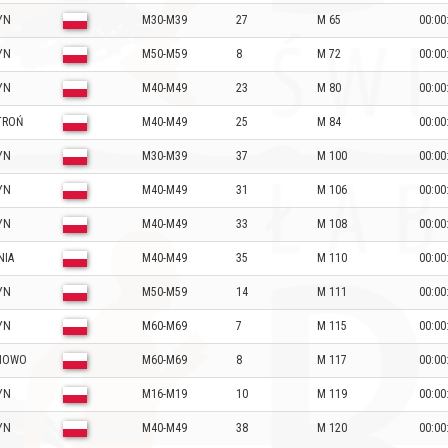
YN
M30-M39
27
M 65
00:00
YN
M50-M59
8
M 72
00:00
YN
M40-M49
23
M 80
00:00
TROŃ
M40-M49
25
M 84
00:00
YN
M30-M39
37
M 100
00:00
YN
M40-M49
31
M 106
00:00
YN
M40-M49
33
M 108
00:00
NIA
M40-M49
35
M 110
00:00
YN
M50-M59
14
M 111
00:00
YN
M60-M69
7
M 115
00:00
NOWO
M60-M69
8
M 117
00:00
YN
M16-M19
10
M 119
00:00
YN
M40-M49
38
M 120
00:00