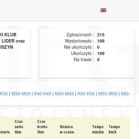
I KLUB
Zgłoszonych :
215
LIDER oraz
Wystartowało :
189
ISZYN
Nie ukończyło :
0
Ukończyło :
189
Na trasie :
0
-K39
|
M30-M39
|
K40-K49
|
M40-M49
|
K50-K59
|
M50-M59
|
K60-
Czas
Czas
netto
brutto
Różnica
Tempo
Tempo
startu
5km
5km
w czasie
min/km
km/h