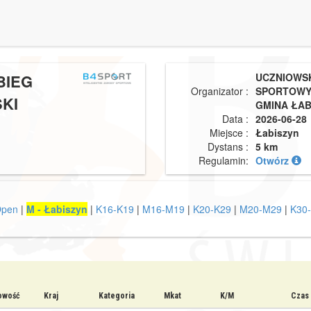
BIEG
UCZNIOWSK
Organizator :
SPORTOWY 
KI
GMINA ŁAB
Data :
2026-06-28
Miejsce :
Łabiszyn
Dystans :
5 km
Regulamin:
Otwórz
Open
|
M - Łabiszyn
|
K16-K19
|
M16-M19
|
K20-K29
|
M20-M29
|
K30
owość
Kraj
Kategoria
Mkat
K/M
Czas 