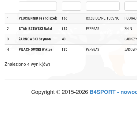
1
PŁUCIENNIK Franciszek
166
ROZBIEGANE TUCZNO
PODGAJ
2
STANISZEWSKI Rafał
132
PEPEGAS
ŻNIN
3
ŻARNOWSKI Szymon
43
ŁABISZ
4
PILACHOWSKI Wiktor
130
PEPEGAS
JADOWNI
Znaleziono 4 wynik(ów)
Copyright © 2015-2026
B4SPORT - nowoc