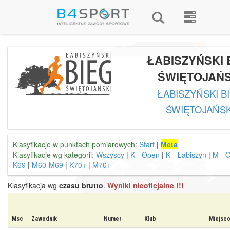
ŁABISZYŃSKI 
ŚWIĘTOJAŃS
ŁABISZYŃSKI B
ŚWIĘTOJAŃSK
Klasyfikacje w punktach pomiarowych:
Start
|
Meta
Klasyfikacje wg kategorii:
Wszyscy
|
K - Open
|
K - Łabiszyn
|
M - 
K69
|
M60-M69
|
K70+
|
M70+
Klasyfikacja wg
czasu brutto
.
Wyniki nieoficjalne !!!
Msc
Zawodnik
Numer
Klub
Miejsc