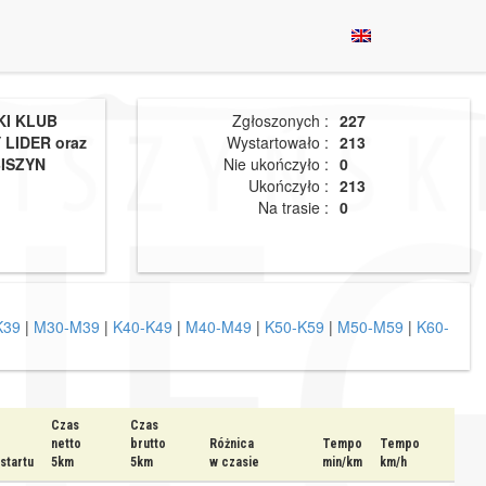
I KLUB
Zgłoszonych :
227
LIDER oraz
Wystartowało :
213
ISZYN
Nie ukończyło :
0
Ukończyło :
213
Na trasie :
0
K39
|
M30-M39
|
K40-K49
|
M40-M49
|
K50-K59
|
M50-M59
|
K60-
Czas
Czas
netto
brutto
Różnica
Tempo
Tempo
startu
5km
5km
w czasie
min/km
km/h