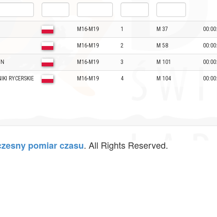
M16-M19
1
M 37
00:00
M16-M19
2
M 58
00:00
YN
M16-M19
3
M 101
00:00
KI RYCERSKIE
M16-M19
4
M 104
00:00
. All Rights Reserved.
zesny pomiar czasu