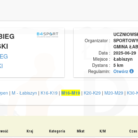
BIEG
UCZNIOWSK
Organizator :
SPORTOWY 
KI
GMINA ŁAB
Data :
2025-06-29
IEG
Miejsce :
Łabiszyn
I
Dystans :
5 km
Regulamin:
Otwórz
Open
|
M - Łabiszyn
|
K16-K19
|
M16-M19
|
K20-K29
|
M20-M29
|
K30-
owość
Kraj
Kategoria
Mkat
K/M
Czas 