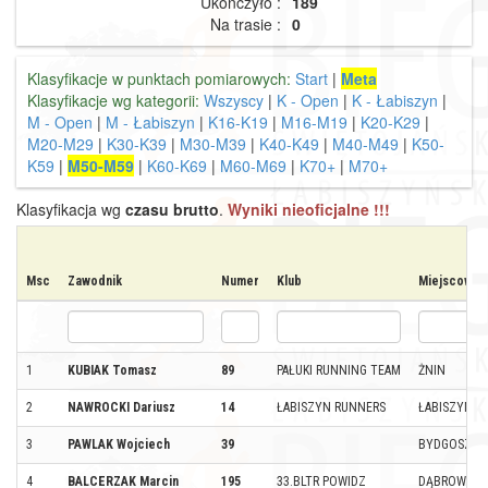
Ukończyło :
189
Na trasie :
0
Klasyfikacje w punktach pomiarowych:
Start
|
Meta
Klasyfikacje wg kategorii:
Wszyscy
|
K - Open
|
K - Łabiszyn
|
M - Open
|
M - Łabiszyn
|
K16-K19
|
M16-M19
|
K20-K29
|
M20-M29
|
K30-K39
|
M30-M39
|
K40-K49
|
M40-M49
|
K50-
K59
|
M50-M59
|
K60-K69
|
M60-M69
|
K70+
|
M70+
Klasyfikacja wg
czasu brutto
.
Wyniki nieoficjalne !!!
Msc
Zawodnik
Numer
Klub
Miejscowoś
1
KUBIAK Tomasz
89
PAŁUKI RUNNING TEAM
ŻNIN
2
NAWROCKI Dariusz
14
ŁABISZYN RUNNERS
ŁABISZYN
3
PAWLAK Wojciech
39
BYDGOSZCZ
4
BALCERZAK Marcin
195
33.BLTR POWIDZ
DĄBROWA