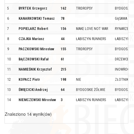
5
BYRTEK Grzegorz
162
TRIDROPSY
BYDGOSZCZ
6
KANARKOWSKI Tomasz
78
GĄSAWA
7
POPIELARZ Robert
156
MAKE LOVE NOT WAR
RYNARZEWO
8
CZAJKA Mariusz
44
ŁABISZYN RUNNERS
ŁABISZYN
9
PACZKOWSKI Mirosław
155
TRIDROPSY
BYDGOSZCZ
10
BĄCZKOWSKI Rafał
61
DRZEWCE
11
NAMIEŚNIK Krzysztof
215
INOWROCLA
12
KOPACZ Piotr
198
NIE
ZŁOTNIKI K
13
ŚWIĘCICKI Andrzej
64
BYDGOSKIE ŻÓŁWIE
BYDGOSZCZ 
14
NIEMCZEWSKI Mirosław
3
ŁABISZYN RUNNERS
ŁABISZYN
Znaleziono 14 wynik(ów)