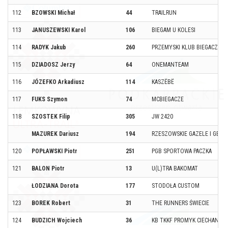
112
BZOWSKI Michał
44
TRAILRUN
113
JANUSZEWSKI Karol
106
BIEGAM U KOLESI
114
RADYK Jakub
260
PRZEMYSKI KLUB BIEGACZA
115
DZIADOSZ Jerzy
64
ONEMANTEAM
116
JÓZEFKO Arkadiusz
114
KASZËBË
117
FUKS Szymon
74
MCBIEGACZE
118
SZOSTEK Filip
305
JW 2420
MAZUREK Dariusz
194
RZESZOWSKIE GAZELE I GEPA
120
POPŁAWSKI Piotr
251
PGB SPORTOWA PACZKA
121
BALON Piotr
13
U(L)TRA BAKOMAT
ŁODZIANA Dorota
177
STODOŁA CUSTOM
123
BOREK Robert
31
THE RUNNERS ŚWIECIE
124
BUDZICH Wojciech
36
KB TKKF PROMYK CIECHANÓW