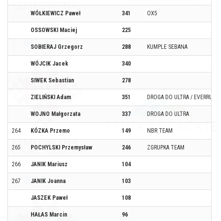
WÓŁKIEWICZ Paweł
341
OX5
OSSOWSKI Maciej
225
SOBIERAJ Grzegorz
288
KUMPLE SEBANA
WÓJCIK Jacek
340
SIWEK Sebastian
278
ZIELIŃSKI Adam
351
DROGA DO ULTRA / EVERRUN
WOJNO Małgorzata
337
DROGA DO ULTRA
264
KÓZKA Przemo
149
NBR TEAM
265
POCHYLSKI Przemysław
246
ZGRUPKA TEAM
266
JANIK Mariusz
104
267
JANIK Joanna
103
JASZEK Paweł
108
HAŁAS Marcin
96