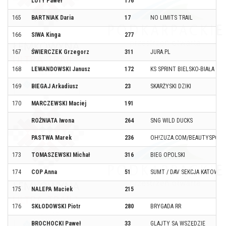
LUTY Paweł
176
165
BARTNIAK Daria
17
NO LIMITS TRAIL
166
SIWA Kinga
277
167
ŚWIERCZEK Grzegorz
311
JURA.PL
168
LEWANDOWSKI Janusz
172
KS SPRINT BIELSKO-BIAŁA
169
BIEGAJ Arkadiusz
23
SKARŻYSKI DZIKI
170
MARCZEWSKI Maciej
191
ROŻNIATA Iwona
264
SNG WILD DUCKS
PASTWA Marek
236
OH!ZUZA.COM/BEAUTYSPORT
173
TOMASZEWSKI Michał
316
BIEG OPOLSKI
174
COP Anna
51
SUMT / DAV SEKCJA KATOWIC
175
NALEPA Maciek
215
176
SKŁODOWSKI Piotr
280
BRYGADA RR
BROCHOCKI Paweł
33
GLAJTY SĄ WSZĘDZIE