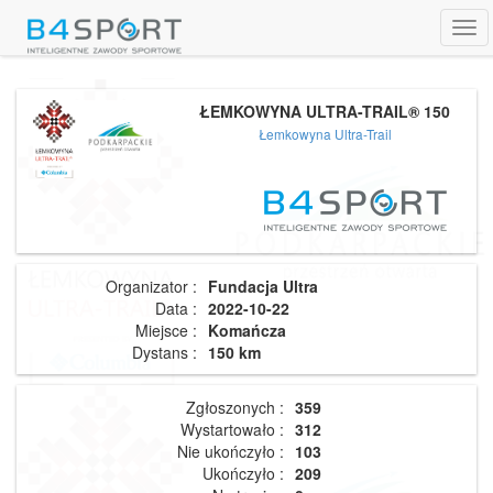
Tog
navi
ŁEMKOWYNA ULTRA-TRAIL® 150
Łemkowyna Ultra-Trail
Organizator :
Fundacja Ultra
Data :
2022-10-22
Miejsce :
Komańcza
Dystans :
150 km
Zgłoszonych :
359
Wystartowało :
312
Nie ukończyło :
103
Ukończyło :
209