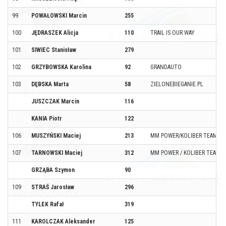
99
POWAŁOWSKI Marcin
255
100
JĘDRASZEK Alicja
110
TRAIL IS OUR WAY
101
SIWIEC Stanisław
279
102
GRZYBOWSKA Karolina
92
GRANDAUTO
103
DĘBSKA Marta
58
ZIELONEBIEGANIE.PL
JUSZCZAK Marcin
116
KANIA Piotr
122
106
MUSZYŃSKI Maciej
213
MM POWER/KOLIBER TEAM
107
TARNOWSKI Maciej
312
MM POWER / KOLIBER TEAM
GRZĄBA Szymon
90
109
STRAŚ Jarosław
296
TYLEK Rafał
319
111
KAROLCZAK Aleksander
125