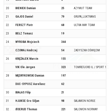
20
BIENIEK Damian
25
AZYMUT TEAM
21
GAJOS Daniel
79
GRUPA_LUKTRANS
22
FERSZT Piotr
68
ULTRA WAY TEAM
23
BEŁZ Tomasz
19
24
WYROBA Wojciech
344
CZUWAJ Andrzej
54
ZADYSZKA OŚWIĘCIM
26
KRĘŻAŁEK Marcin
155
VIK Ole Jørgen
323
TOMREFJORD IL / SPORT 1 T
28
MĘDRYKOWSKI Damian
197
DUC-SYPOSZ Aureliusz
62
30
BIAŁAS Filip
21
31
HJUKSE Gro Siljan
98
SALAMON NORGE
32
ØDERUD Thomas
221
SALOMON NORWAY