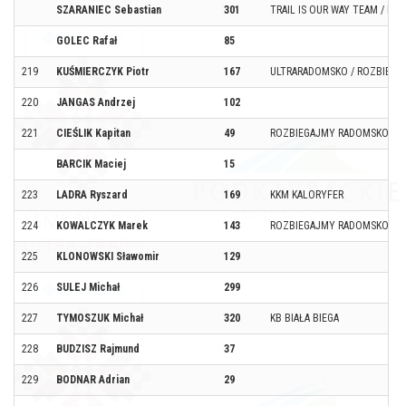
SZARANIEC Sebastian
301
TRAIL IS OUR WAY TEAM / MC
GOLEC Rafał
85
219
KUŚMIERCZYK Piotr
167
ULTRARADOMSKO / ROZBIEG
220
JANGAS Andrzej
102
221
CIEŚLIK Kapitan
49
ROZBIEGAJMY RADOMSKO
BARCIK Maciej
15
223
LADRA Ryszard
169
KKM KALORYFER
224
KOWALCZYK Marek
143
ROZBIEGAJMY RADOMSKO/UL
225
KLONOWSKI Sławomir
129
226
SULEJ Michał
299
227
TYMOSZUK Michał
320
KB BIAŁA BIEGA
228
BUDZISZ Rajmund
37
229
BODNAR Adrian
29