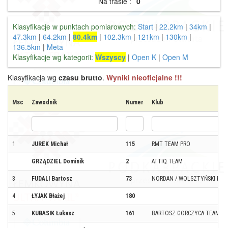
Na trasie :
0
Klasyfikacje w punktach pomiarowych:
Start
|
22.2km
|
34km
|
47.3km
|
64.2km
|
80.4km
|
102.3km
|
121km
|
130km
|
136.5km
|
Meta
Klasyfikacje wg kategorii:
Wszyscy
|
Open K
|
Open M
Klasyfikacja wg
czasu brutto
.
Wyniki nieoficjalne !!!
Msc
Zawodnik
Numer
Klub
1
JUREK Michał
115
RMT TEAM PRO
GRZĄDZIEL Dominik
2
ATTIQ TEAM
3
FUDALI Bartosz
73
NORDAN / WOLSZTYŃSKI KLU
4
ŁYJAK Błażej
180
5
KUBASIK Łukasz
161
BARTOSZ GORCZYCA TEAM