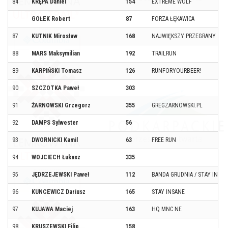
84
KRĘPA Daniel
154
EXTREME WOLF
GOŁEK Robert
87
FORZA ŁĘKAWICA
87
KUTNIK Mirosław
168
NAJWIĘKSZY PRZEGRANY
88
MARS Maksymilian
192
TRAILRUN
89
KARPIŃSKI Tomasz
126
RUNFORYOURBEER!
90
SZCZOTKA Paweł
303
91
ŻARNOWSKI Grzegorz
355
GREGZARNOWSKI.PL
92
DAMPS Sylwester
56
93
DWORNICKI Kamil
63
FREE RUN
94
WOJCIECH Łukasz
335
95
JĘDRZEJEWSKI Paweł
112
BANDA GRUDNIA / STAY INSA
96
KUNCEWICZ Dariusz
165
STAY INSANE
97
KUJAWA Maciej
163
HQ MNC NE
98
KRUSZEWSKI Filip
158