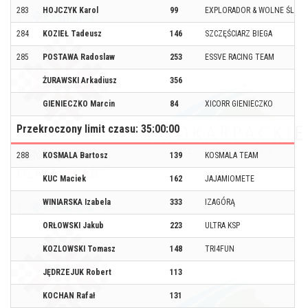
283
HOJCZYK Karol
99
EXPLORADOR & WOLNE ŚLIMA
284
KOZIEŁ Tadeusz
146
SZCZĘŚCIARZ BIEGA
285
POSTAWA Radoslaw
253
ESSVE RACING TEAM
ŻURAWSKI Arkadiusz
356
GIENIECZKO Marcin
84
XICORR GIENIECZKO
Przekroczony limit czasu: 35:00:00
288
KOSMALA Bartosz
139
KOSMALA TEAM
KUC Maciek
162
JAJAMIOMETE
WINIARSKA Izabela
333
IZAGÓRĄ
ORŁOWSKI Jakub
223
ULTRA KSP
KOZLOWSKI Tomasz
148
TRI4FUN
JĘDRZEJUK Robert
113
KOCHAN Rafał
131