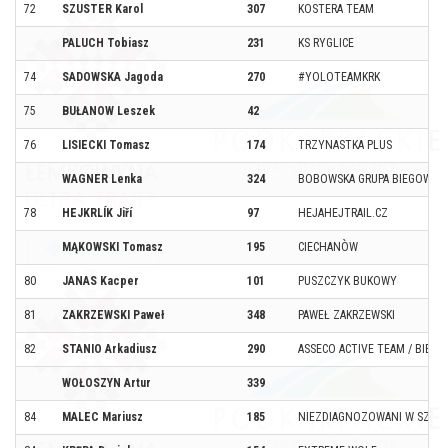
72
SZUSTER Karol
307
KOSTERA TEAM
PALUCH Tobiasz
231
KS RYGLICE
74
SADOWSKA Jagoda
270
#YOLOTEAMKRK
75
BUŁANOW Leszek
42
76
LISIECKI Tomasz
174
TRZYNASTKA PLUS
WAGNER Lenka
324
BOBOWSKA GRUPA BIEGOWA
78
HEJKRLÍK Jiří
97
HEJAHEJTRAIL.CZ
MĄKOWSKI Tomasz
195
CIECHANÒW
80
JANAS Kacper
101
PUSZCZYK BUKOWY
81
ZAKRZEWSKI Paweł
348
PAWEŁ ZAKRZEWSKI
82
STANIO Arkadiusz
290
ASSECO ACTIVE TEAM / BIEG
WOŁOSZYN Artur
339
84
MALEC Mariusz
185
NIEZDIAGNOZOWANI W SZALE