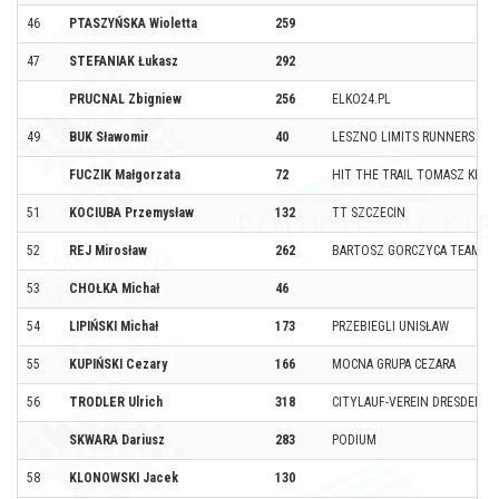
46
PTASZYŃSKA Wioletta
259
47
STEFANIAK Łukasz
292
PRUCNAL Zbigniew
256
ELKO24.PL
49
BUK Sławomir
40
LESZNO LIMITS RUNNERS
FUCZIK Małgorzata
72
HIT THE TRAIL TOMASZ KLIS
51
KOCIUBA Przemysław
132
TT SZCZECIN
52
REJ Mirosław
262
BARTOSZ GORCZYCA TEAM
53
CHOŁKA Michał
46
54
LIPIŃSKI Michał
173
PRZEBIEGLI UNISŁAW
55
KUPIŃSKI Cezary
166
MOCNA GRUPA CEZARA
56
TRODLER Ulrich
318
CITYLAUF-VEREIN DRESDEN
SKWARA Dariusz
283
PODIUM
58
KLONOWSKI Jacek
130