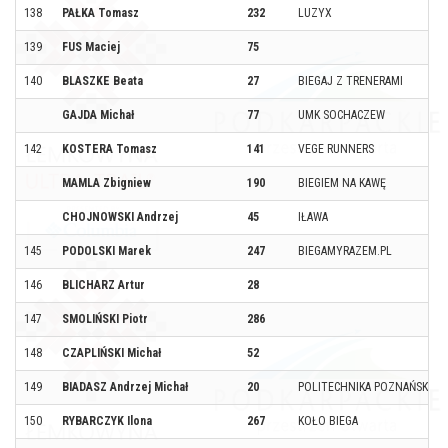
138
PAŁKA Tomasz
232
LUZYX
139
FUS Maciej
75
140
BLASZKE Beata
27
BIEGAJ Z TRENERAMI
GAJDA Michał
77
UMK SOCHACZEW
142
KOSTERA Tomasz
141
VEGE RUNNERS
MAMLA Zbigniew
190
BIEGIEM NA KAWĘ
CHOJNOWSKI Andrzej
45
IŁAWA
145
PODOLSKI Marek
247
BIEGAMYRAZEM.PL
146
BLICHARZ Artur
28
147
SMOLIŃSKI Piotr
286
148
CZAPLIŃSKI Michał
52
149
BIADASZ Andrzej Michał
20
POLITECHNIKA POZNAŃSKA
150
RYBARCZYK Ilona
267
KOŁO BIEGA