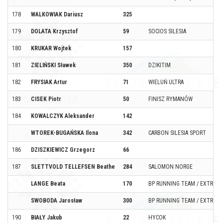
178
WALKOWIAK Dariusz
325
179
DOLATA Krzysztof
59
SOCIOS SILESIA
180
KRUKAR Wojtek
157
181
ZIELIŃSKI Sławek
350
DZIKITIM
182
FRYSIAK Artur
71
WIELUŃ ULTRA
183
CISEK Piotr
50
FINISZ RYMANÓW
184
KOWALCZYK Aleksander
142
WTOREK-BUGAŃSKA Ilona
342
CARBON SILESIA SPORT
186
DZISZKIEWICZ Grzegorz
66
187
SLETTVOLD TELLEFSEN Beathe
284
SALOMON NORGE
LANGE Beata
170
BP RUNNING TEAM / EXTREMA
SWOBODA Jarosław
300
BP RUNNING TEAM / EXTREMA
190
BIAŁY Jakub
22
HYCOK