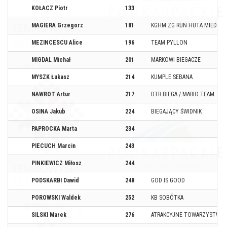
KOŁACZ Piotr
133
MAGIERA Grzegorz
181
KGHM ZG RUN HUTA MIEDZI
MEZINCESCU Alice
196
TEAM PYLLON
MIGDAL Michał
201
MARKOWI BIEGACZE
MYSZK Łukasz
214
KUMPLE SEBANA
NAWROT Artur
217
DTR BIEGA / MARIO TEAM
OSINA Jakub
224
BIEGAJĄCY ŚWIDNIK
PAPROCKA Marta
234
PIECUCH Marcin
243
PINKIEWICZ Miłosz
244
PODSKARBI Dawid
248
GOD IS GOOD
POROWSKI Waldek
252
KB SOBÓTKA
SILSKI Marek
276
ATRAKCYJNE TOWARZYSTWO