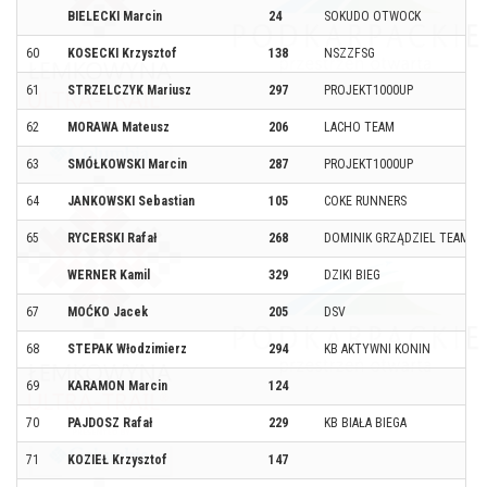
BIELECKI Marcin
24
SOKUDO OTWOCK
60
KOSECKI Krzysztof
138
NSZZFSG
61
STRZELCZYK Mariusz
297
PROJEKT1000UP
62
MORAWA Mateusz
206
LACHO TEAM
63
SMÓŁKOWSKI Marcin
287
PROJEKT1000UP
64
JANKOWSKI Sebastian
105
COKE RUNNERS
65
RYCERSKI Rafał
268
DOMINIK GRZĄDZIEL TEAM
WERNER Kamil
329
DZIKI BIEG
67
MOĆKO Jacek
205
DSV
68
STEPAK Włodzimierz
294
KB AKTYWNI KONIN
69
KARAMON Marcin
124
70
PAJDOSZ Rafał
229
KB BIAŁA BIEGA
71
KOZIEŁ Krzysztof
147