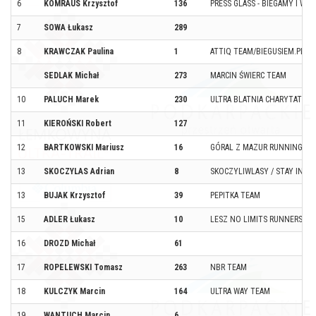
6
KOMRAUS Krzysztof
136
PRESS GLASS - BIEGAMY I WS
7
SOWA Łukasz
289
8
KRAWCZAK Paulina
1
ATTIQ TEAM/BIEGUSIEM.PL
SEDLAK Michał
273
MARCIN ŚWIERC TEAM
10
PALUCH Marek
230
ULTRA BLATNIA CHARYTATYW
11
KIEROŃSKI Robert
127
12
BARTKOWSKI Mariusz
16
GÓRAL Z MAZUR RUNNING TE
13
SKOCZYLAS Adrian
8
SKOCZYLIWLASY / STAY INSA
13
BUJAK Krzysztof
39
PEPITKA TEAM
15
ADLER Łukasz
10
LESZ NO LIMITS RUNNERS
16
DROZD Michał
61
17
ROPELEWSKI Tomasz
263
NBR TEAM
18
KULCZYK Marcin
164
ULTRA WAY TEAM
19
WANTUCH Marcin
6