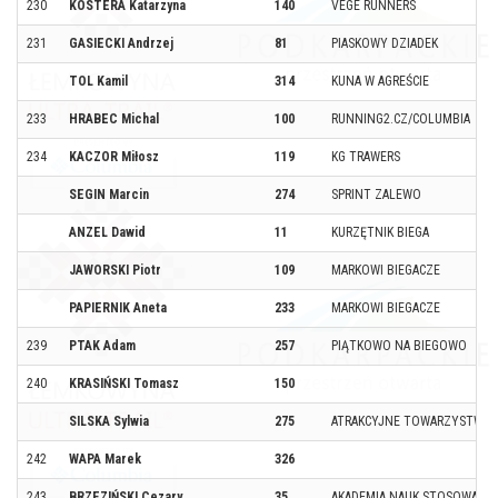
230
KOSTERA Katarzyna
140
VEGE RUNNERS
231
GASIECKI Andrzej
81
PIASKOWY DZIADEK
TOL Kamil
314
KUNA W AGREŚCIE
233
HRABEC Michal
100
RUNNING2.CZ/COLUMBIA
234
KACZOR Miłosz
119
KG TRAWERS
SEGIN Marcin
274
SPRINT ZALEWO
ANZEL Dawid
11
KURZĘTNIK BIEGA
JAWORSKI Piotr
109
MARKOWI BIEGACZE
PAPIERNIK Aneta
233
MARKOWI BIEGACZE
239
PTAK Adam
257
PIĄTKOWO NA BIEGOWO
240
KRASIŃSKI Tomasz
150
SILSKA Sylwia
275
ATRAKCYJNE TOWARZYSTWO
242
WAPA Marek
326
243
BRZEZIŃSKI Cezary
35
AKADEMIA NAUK STOSOWANY