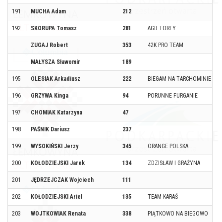
191
MUCHA Adam
212
192
SKORUPA Tomasz
281
AGB TORFY
ZUGAJ Robert
353
42K PRO TEAM
MAŁYSZA Sławomir
189
195
OLESIAK Arkadiusz
222
BIEGAM NA TARCHOMINIE / P
196
GRZYWA Kinga
94
PORUNNE FURGANIE
197
CHOMIAK Katarzyna
47
198
PAŚNIK Dariusz
237
199
WYSOKIŃSKI Jerzy
345
ORANGE POLSKA
200
KOŁODZIEJSKI Jarek
134
ZDZISŁAW I GRAŻYNA
201
JĘDRZEJCZAK Wojciech
111
202
KOŁODZIEJSKI Ariel
135
TEAM KARAŚ
203
WOJTKOWIAK Renata
338
PIĄTKOWO NA BIEGOWO