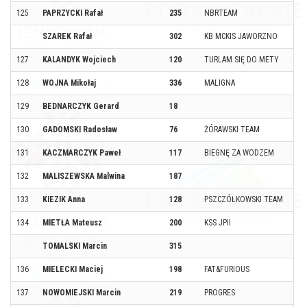
125
PAPRZYCKI Rafał
235
NBRTEAM
SZAREK Rafał
302
KB MCKIS JAWORZNO
127
KALANDYK Wojciech
120
TURLAM SIĘ DO METY
128
WOJNA Mikołaj
336
MALIGNA
129
BEDNARCZYK Gerard
18
130
GADOMSKI Radosław
76
ŻÓRAWSKI TEAM
131
KACZMARCZYK Paweł
117
BIEGNĘ ZA WODZEM
132
MALISZEWSKA Malwina
187
133
KIEZIK Anna
128
PSZCZÓŁKOWSKI TEAM
134
MIETŁA Mateusz
200
KSS JPII
TOMALSKI Marcin
315
136
MIELECKI Maciej
198
FAT&FURIOUS
137
NOWOMIEJSKI Marcin
219
PROGRES