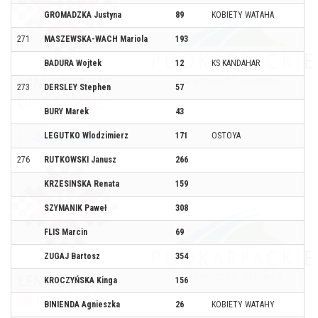
GROMADZKA Justyna
89
KOBIETY WATAHA
271
MASZEWSKA-WACH Mariola
193
BADURA Wojtek
12
KS KANDAHAR
273
DERSLEY Stephen
57
BURY Marek
43
LEGUTKO Wlodzimierz
171
OSTOYA
276
RUTKOWSKI Janusz
266
KRZESINSKA Renata
159
SZYMANIK Paweł
308
FLIS Marcin
69
ZUGAJ Bartosz
354
KROCZYŃSKA Kinga
156
BINIENDA Agnieszka
26
KOBIETY WATAHY