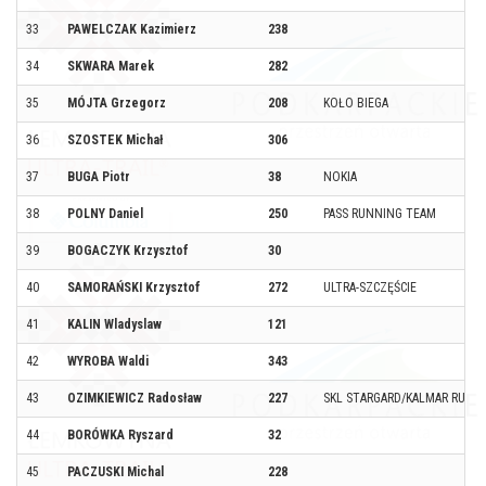
33
PAWELCZAK Kazimierz
238
34
SKWARA Marek
282
35
MÓJTA Grzegorz
208
KOŁO BIEGA
36
SZOSTEK Michał
306
37
BUGA Piotr
38
NOKIA
38
POLNY Daniel
250
PASS RUNNING TEAM
39
BOGACZYK Krzysztof
30
40
SAMORAŃSKI Krzysztof
272
ULTRA-SZCZĘŚCIE
41
KALIN Wladyslaw
121
42
WYROBA Waldi
343
43
OZIMKIEWICZ Radosław
227
SKL STARGARD/KALMAR RUNN
44
BORÓWKA Ryszard
32
45
PACZUSKI Michal
228