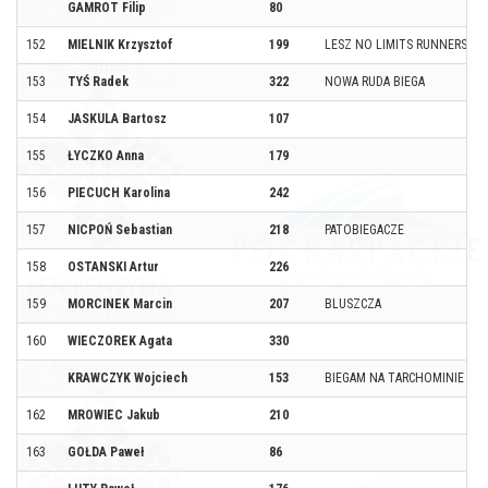
GAMROT Filip
80
152
MIELNIK Krzysztof
199
LESZ NO LIMITS RUNNERS
153
TYŚ Radek
322
NOWA RUDA BIEGA
154
JASKULA Bartosz
107
155
ŁYCZKO Anna
179
156
PIECUCH Karolina
242
157
NICPOŃ Sebastian
218
PATOBIEGACZE
158
OSTANSKI Artur
226
159
MORCINEK Marcin
207
BLUSZCZA
160
WIECZOREK Agata
330
KRAWCZYK Wojciech
153
BIEGAM NA TARCHOMINIE
162
MROWIEC Jakub
210
163
GOŁDA Paweł
86