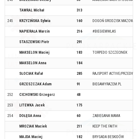
TAWRAL Michał
313
245
KRZYZIŃSKA Sylwia
160
DOGOŃ GRODZISK MAZOWIECK
NAPIERAŁA Marcin
216
#BIEGIEMWLAS
STASZEWSKI Piotr
291
MAKSELON Maciej
183
TORPEDO SZCZECINEK
MAKSELON Anna
184
SŁOCIAK Rafał
285
RAJSPORT ACTIVE/PRZEDWOJ
GRZESZCZAK Adam
91
BIEGAMYRAZEM.PL
252
CICHOWSKI Grzegorz
48
253
LITEWKA Jacek
175
254
DOŁĘGA Anna
60
ZABIEGANA MAMA
MROZIAK Maciek
211
KEEP THE FAITH
MAJDA Maciej
182
BRYGADA BESKIDÓW