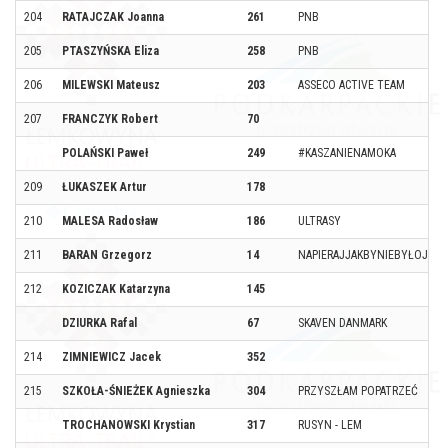
204
RATAJCZAK Joanna
261
PNB
205
PTASZYŃSKA Eliza
258
PNB
206
MILEWSKI Mateusz
203
ASSECO ACTIVE TEAM
207
FRANCZYK Robert
70
POLAŃSKI Paweł
249
#KASZANIENAMOKA
209
ŁUKASZEK Artur
178
210
MALESA Radosław
186
ULTRASY
211
BARAN Grzegorz
14
NAPIERAJJAKBYNIEBYŁOJUTR
212
KOZICZAK Katarzyna
145
DZIURKA Rafal
67
SKAVEN DANMARK
214
ZIMNIEWICZ Jacek
352
215
SZKOŁA-ŚNIEŻEK Agnieszka
304
PRZYSZŁAM POPATRZEĆ
TROCHANOWSKI Krystian
317
RUSYN - LEM