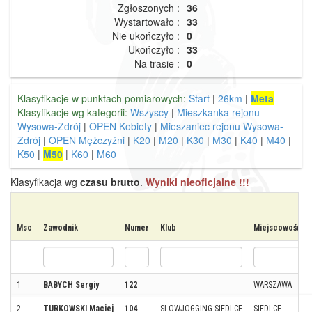
Zgłoszonych :
36
Wystartowało :
33
Nie ukończyło :
0
Ukończyło :
33
Na trasie :
0
Klasyfikacje w punktach pomiarowych:
Start
|
26km
|
Meta
Klasyfikacje wg kategorii:
Wszyscy
|
Mieszkanka rejonu
Wysowa-Zdrój
|
OPEN Kobiety
|
Mieszaniec rejonu Wysowa-
Zdrój
|
OPEN Mężczyźni
|
K20
|
M20
|
K30
|
M30
|
K40
|
M40
|
K50
|
M50
|
K60
|
M60
Klasyfikacja wg
czasu brutto
.
Wyniki nieoficjalne !!!
Msc
Zawodnik
Numer
Klub
Miejscowość
1
BABYCH Sergiy
122
WARSZAWA
2
TURKOWSKI Maciej
104
SLOWJOGGING SIEDLCE
SIEDLCE