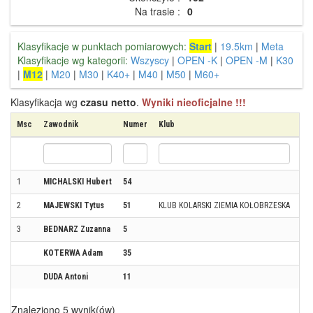
Na trasie :
0
Klasyfikacje w punktach pomiarowych:
Start
|
19.5km
|
Meta
Klasyfikacje wg kategorii:
Wszyscy
|
OPEN -K
|
OPEN -M
|
K30
|
M12
|
M20
|
M30
|
K40+
|
M40
|
M50
|
M60+
Klasyfikacja wg
czasu netto
.
Wyniki nieoficjalne !!!
Msc
Zawodnik
Numer
Klub
Mi
1
MICHALSKI Hubert
54
KO
2
MAJEWSKI Tytus
51
KLUB KOLARSKI ZIEMIA KOŁOBRZESKA
KO
3
BEDNARZ Zuzanna
5
KO
KOTERWA Adam
35
KO
DUDA Antoni
11
KO
Znaleziono 5 wynik(ów)