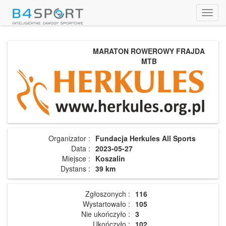
Toggl
navig
MARATON ROWEROWY FRAJDA
MTB
Organizator :
Fundacja Herkules All Sports
Data :
2023-05-27
Miejsce :
Koszalin
Dystans :
39 km
Zgłoszonych :
116
Wystartowało :
105
Nie ukończyło :
3
Ukończyło :
102