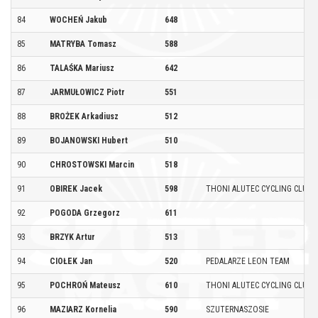
84
WOCHEŃ Jakub
648
85
MATRYBA Tomasz
588
86
TALAŚKA Mariusz
642
87
JARMUŁOWICZ Piotr
551
88
BROŻEK Arkadiusz
512
89
BOJANOWSKI Hubert
510
90
CHROSTOWSKI Marcin
518
91
OBIREK Jacek
598
THONI ALUTEC CYCLING CLUB
92
POGODA Grzegorz
611
93
BRZYK Artur
513
94
CIOŁEK Jan
520
PEDALARZE LEON TEAM
95
POCHROŃ Mateusz
610
THONI ALUTEC CYCLING CLUB
96
MAZIARZ Kornelia
590
SZUTERNASZOSIE