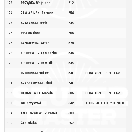
123
PRZĄDKA Wojciech
612
124
ZAWIASIŃSKI Tomasz
654
125
SZAŁAŃSKI Dawid
635
126
PISKOR Ilona
606
127
LANGIEWICZ Artur
578
128
FIGUREWICZ Agnieszka
536
129
FIGUREWICZ Dominik
535
130
DZIUBIŃSKI Hubert
531
PEDALARZE LEON TEAM
131
SZYSZKOWSKI Jakub
641
132
BARANOWSKI Marcin
506
PEDALARZE LEON TEAM
133
GIL Krzysztof
542
THONI ALUTEC CYCLING CLUB
134
ANTOSZKIEWICZ Paweł
503
135
ŻAK Michał
657