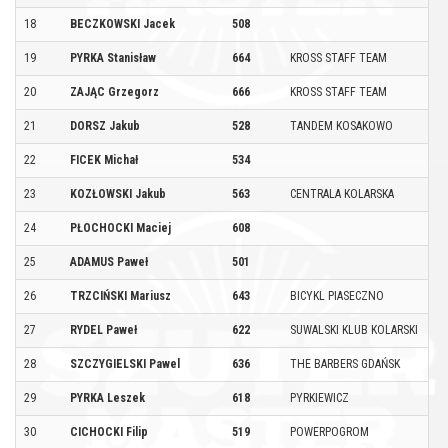
18
BECZKOWSKI Jacek
508
19
PYRKA Stanisław
664
KROSS STAFF TEAM
20
ZAJĄC Grzegorz
666
KROSS STAFF TEAM
21
DORSZ Jakub
528
TANDEM KOSAKOWO
22
FICEK Michał
534
23
KOZŁOWSKI Jakub
563
CENTRALA KOLARSKA
24
PŁOCHOCKI Maciej
608
25
ADAMUS Paweł
501
26
TRZCIŃSKI Mariusz
643
BICYKL PIASECZNO
27
RYDEL Paweł
622
SUWALSKI KLUB KOLARSKI
28
SZCZYGIELSKI Pawel
636
THE BARBERS GDAŃSK
29
PYRKA Leszek
618
PYRKIEWICZ
30
CICHOCKI Filip
519
POWERPOGROM