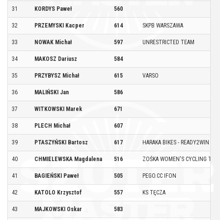
31
KORDYS Paweł
560
32
PRZEMYSKI Kacper
614
SKPB WARSZAWA
33
NOWAK Michał
597
UNRESTRICTED TEAM
34
MAKOSZ Dariusz
584
35
PRZYBYSZ Michał
615
VARSO
36
MALIŃSKI Jan
586
37
WITKOWSKI Marek
671
38
PLECH Michał
607
39
PTASZYŃSKI Bartosz
617
HARAKA BIKES - READY2WIN
40
CHMIELEWSKA Magdalena
516
ZOŚKA WOMEN'S CYCLING TEA
41
BAGIEŃSKI Paweł
505
PEGO.CC IFON
42
KATOLO Krzysztof
557
KS TĘCZA
43
MAJKOWSKI Oskar
583