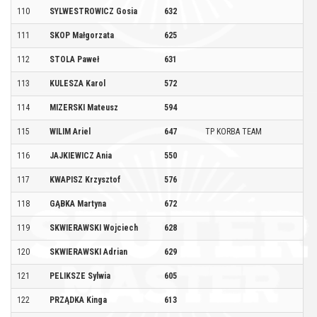
110
SYLWESTROWICZ Gosia
632
111
SKOP Małgorzata
625
112
STOLA Paweł
631
113
KULESZA Karol
572
114
MIZERSKI Mateusz
594
115
WILIM Ariel
647
TP KORBA TEAM
116
JAJKIEWICZ Ania
550
117
KWAPISZ Krzysztof
576
118
GĄBKA Martyna
672
119
SKWIERAWSKI Wojciech
628
120
SKWIERAWSKI Adrian
629
121
PELIKSZE Sylwia
605
122
PRZĄDKA Kinga
613