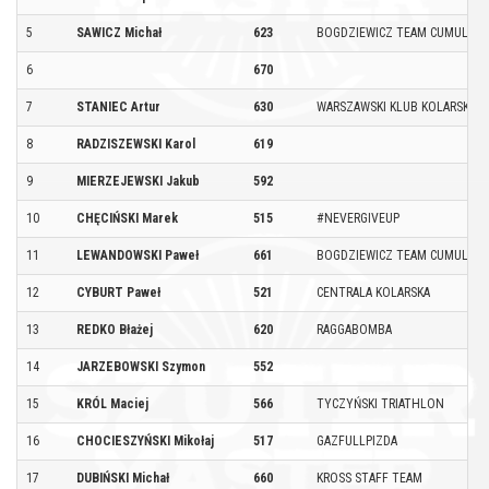
5
SAWICZ Michał
623
BOGDZIEWICZ TEAM CUMULUS
6
670
7
STANIEC Artur
630
WARSZAWSKI KLUB KOLARSKI
8
RADZISZEWSKI Karol
619
9
MIERZEJEWSKI Jakub
592
10
CHĘCIŃSKI Marek
515
#NEVERGIVEUP
11
LEWANDOWSKI Paweł
661
BOGDZIEWICZ TEAM CUMULUS
12
CYBURT Paweł
521
CENTRALA KOLARSKA
13
REDKO Błażej
620
RAGGABOMBA
14
JARZEBOWSKI Szymon
552
15
KRÓL Maciej
566
TYCZYŃSKI TRIATHLON
16
CHOCIESZYŃSKI Mikołaj
517
GAZFULLPIZDA
17
DUBIŃSKI Michał
660
KROSS STAFF TEAM