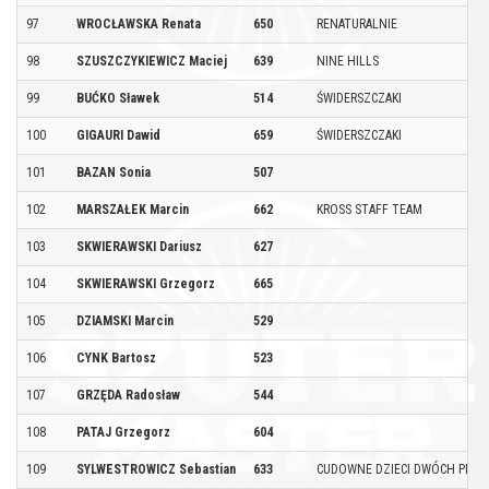
97
WROCŁAWSKA Renata
650
RENATURALNIE
98
SZUSZCZYKIEWICZ Maciej
639
NINE HILLS
99
BUĆKO Sławek
514
ŚWIDERSZCZAKI
100
GIGAURI Dawid
659
ŚWIDERSZCZAKI
101
BAZAN Sonia
507
102
MARSZAŁEK Marcin
662
KROSS STAFF TEAM
103
SKWIERAWSKI Dariusz
627
104
SKWIERAWSKI Grzegorz
665
105
DZIAMSKI Marcin
529
106
CYNK Bartosz
523
107
GRZĘDA Radosław
544
108
PATAJ Grzegorz
604
109
SYLWESTROWICZ Sebastian
633
CUDOWNE DZIECI DWÓCH PED