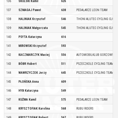
136
SKULSKI Kamil
626
137
SZMAGAJ Paweł
638
PEDALARZE LEON TEAM
138
HALINIAK Krzysztof
546
THONI ALUTEC CYCLING CLUB
139
HALINIAK Małgorzata
545
THONI ALUTEC CYCLING CLUB
140
PSYTA Katarzyna
616
141
MIROWSKI Krzysztof
593
142
KACZMARCZYK Maciej
556
AUTOMOBILKLUB GORZOWSKI B
143
BÓBR Hubert
511
PSZECZKOLE CYCLING TEAM
144
WAWRZYCZEK Jerzy
645
PSZECZKOLE CYCLING TEAM
145
PŁOŃSKA Anna
609
146
HYB Katarzyna
549
147
KUŹMA Kamil
575
PEDALARZE LEON TEAM
148
KRYSZTOFIAK Karolina
568
RUBU RIDERS
149
KRYSZTOFIAK Robert
567
RUBU RIDERS