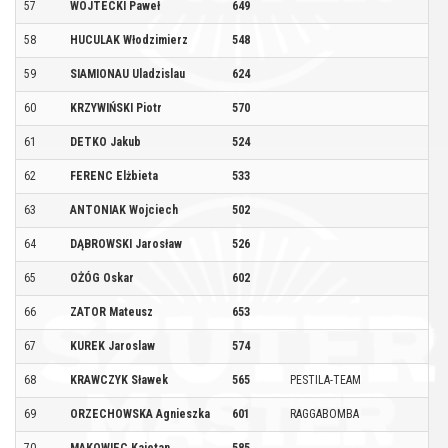
57
WOJTECKI Paweł
649
58
HUCULAK Włodzimierz
548
59
SIAMIONAU Uladzislau
624
60
KRZYWIŃSKI Piotr
570
61
DETKO Jakub
524
62
FERENC Elżbieta
533
63
ANTONIAK Wojciech
502
64
DĄBROWSKI Jarosław
526
65
OŻÓG Oskar
602
66
ZATOR Mateusz
653
67
KUREK Jaroslaw
574
68
KRAWCZYK Sławek
565
PESTILA-TEAM
69
ORZECHOWSKA Agnieszka
601
RAGGABOMBA
70
MAKOWIEC Kajetan
585