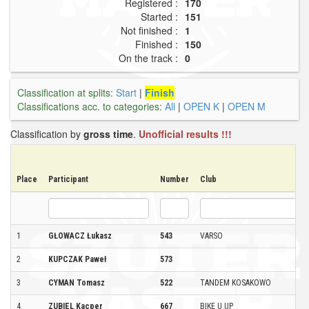
Registered :
170
Started :
151
Not finished :
1
Finished :
150
On the track :
0
Classification at splits:
Start
|
Finish
Classifications acc. to categories:
All
|
OPEN K
|
OPEN M
Classification by
gross time
.
Unofficial results !!!
Place
Participant
Number
Club
1
GŁOWACZ Łukasz
543
VARSO
2
KUPCZAK Paweł
573
3
CYMAN Tomasz
522
TANDEM KOSAKOWO
4
ZUBIEL Kacper
667
BIKE U UP