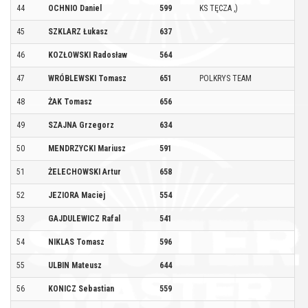
44
OCHNIO Daniel
599
KS TĘCZA ,)
45
SZKLARZ Łukasz
637
46
KOZŁOWSKI Radosław
564
47
WRÓBLEWSKI Tomasz
651
POLKRYS TEAM
48
ŻAK Tomasz
656
49
SZAJNA Grzegorz
634
50
MENDRZYCKI Mariusz
591
51
ŻELECHOWSKI Artur
658
52
JEZIORA Maciej
554
53
GAJDULEWICZ Rafal
541
54
NIKLAS Tomasz
596
55
ULBIN Mateusz
644
56
KONICZ Sebastian
559