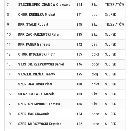
7
ST.SZER.SPEC. ŻDANOW Oleksandr
144
3 bz
TRZEBIATÓW
8
CHOR. KUKIEŁKA Michał
141
das
SŁUPSK
9
KPR. STALIŚ Robert
145
3 bz
TRZEBIATÓW
10
KPR. ZACHARZEWSKI Rafał
135
2 bz
SŁUPSK
11
KPR. PANEK Ireneusz
142
das
SŁUPSK
12
CHOR. RYDZEWSKI Piotr
165
dplot
SŁUPSK
13
ST.CHOR. RZEPKOWSKI Daniel
146
bdow
SŁUPSK
14
ST.SZER. CIEŚLA Henryk
195
blog
SŁUPSK
15
SZER. JAWORSKI Piotr
138
dplot
SŁUPSK
16
SIERŻ. IGLEWSKI Marek
133
2 bz
SŁUPSK
17
SZER. SZEMPRUCH Tomasz
136
2 bz
SŁUPSK
18
SZER. BAS Sławomir
104
bdow
SŁUPSK
19
SZER. MŁOCZYŃSKI Krystian
102
bdow
SŁUPSK