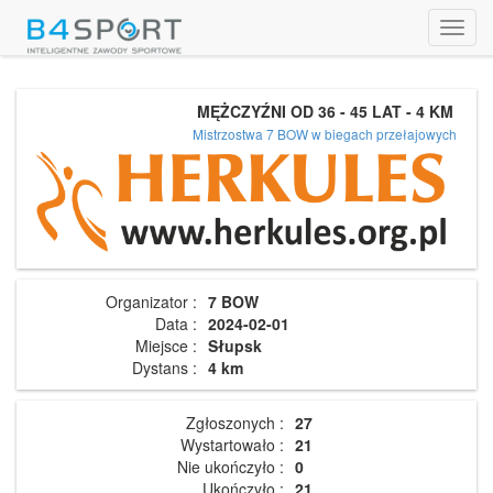
Toggl
navig
MĘŻCZYŹNI OD 36 - 45 LAT - 4 KM
Mistrzostwa 7 BOW w biegach przełajowych
Organizator :
7 BOW
Data :
2024-02-01
Miejsce :
Słupsk
Dystans :
4 km
Zgłoszonych :
27
Wystartowało :
21
Nie ukończyło :
0
Ukończyło :
21