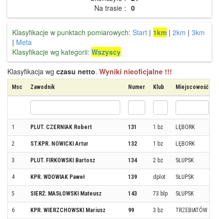
Na trasie :
0
Klasyfikacje w punktach pomiarowych:
Start
|
1km
|
2km
|
3km
|
Meta
Klasyfikacje wg kategorii:
Wszyscy
Klasyfikacja wg
czasu netto
.
Wyniki nieoficjalne !!!
Msc
Zawodnik
Numer
Klub
Miejscowość
1
PLUT. CZERNIAK Robert
131
1 bz
LĘBORK
2
ST.KPR. NOWICKI Artur
132
1 bz
LĘBORK
3
PLUT. FIRKOWSKI Bartosz
134
2 bz
SŁUPSK
4
KPR. WDOWIAK Paweł
139
dplot
SŁUPSK
5
SIERŻ. MASŁOWSKI Mateusz
143
73 blp
SŁUPSK
6
KPR. WIERZCHOWSKI Mariusz
99
3 bz
TRZEBIATÓW