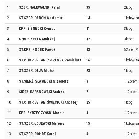
1
SZER. NALEWALSKI Rafał
35
2blog
2
ST.SZER. DEROŃ Waldemar
14
1bdowiza
3
KPR. BIENECKI Konrad
41
3blog
4
CHOR. KRELA Andrzej
42
3blog
5
ST.KPR. NOCEK Paweł
43
52brem/1
6
ST.CHOR.SZTAB. ZBIRANEK Remigiusz
16
1bdowiza
7
ST.SZER. DEJA Michał
23
1blog
8
ST.SIERŻ. SŁAWECKI Grzegorz
8
112brem
9
SIERŻ. BARANOWSKI Andrzej
7
112brem
10
ST.CHOR.SZTAB. ŚWIĘCICKI Andrzej
25
1blog
11
KPR. SKRZECZYŃSKI Marcin
4
112brem
12
ST.SZER. ŁOJEWSKI Mariusz
15
1bdowiza
13
ST.SZER. ROHDE Karol
5
112brem