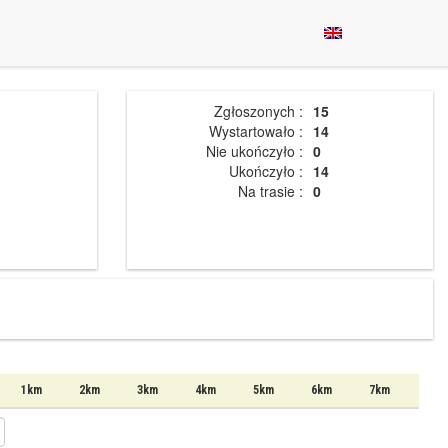
Zgłoszonych :
15
Wystartowało :
14
Nie ukończyło :
0
Ukończyło :
14
Na trasie :
0
1km
2km
3km
4km
5km
6km
7km