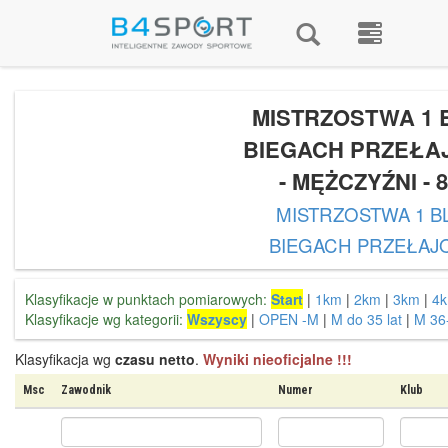
MISTRZOSTWA 1 
BIEGACH PRZEŁ
- MĘŻCZYŹNI - 
MISTRZOSTWA 1 B
BIEGACH PRZEŁA
Klasyfikacje w punktach pomiarowych:
Start
|
1km
|
2km
|
3km
|
4
Klasyfikacje wg kategorii:
Wszyscy
|
OPEN -M
|
M do 35 lat
|
M 36-
Klasyfikacja wg
czasu netto
.
Wyniki nieoficjalne !!!
Msc
Zawodnik
Numer
Klub