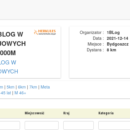
BLOG W
Organizator :
1BLog
Data :
2021-12-14
AJOWYCH
Miejsce :
Bydgoszcz
Dystans :
8 km
8000M
LOG W
JOWYCH
km
|
5km
|
6km
|
7km
|
Meta
45 lat
|
M 46+
Miejscowość
Kraj
Kategoria