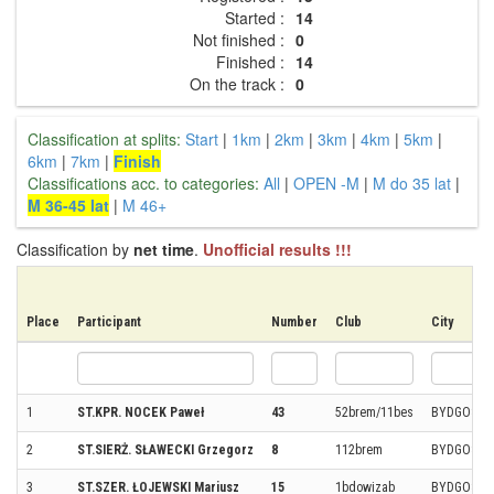
Started :
14
Not finished :
0
Finished :
14
On the track :
0
Classification at splits:
Start
|
1km
|
2km
|
3km
|
4km
|
5km
|
6km
|
7km
|
Finish
Classifications acc. to categories:
All
|
OPEN -M
|
M do 35 lat
|
M 36-45 lat
|
M 46+
Classification by
net time
.
Unofficial results !!!
Place
Participant
Number
Club
City
1
ST.KPR. NOCEK Paweł
43
52brem/11bes
BYDGOSZC
2
ST.SIERŻ. SŁAWECKI Grzegorz
8
112brem
BYDGOSZC
3
ST.SZER. ŁOJEWSKI Mariusz
15
1bdowizab
BYDGOSZC