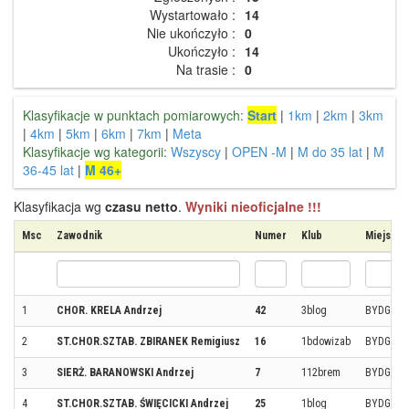
Wystartowało :
14
Nie ukończyło :
0
Ukończyło :
14
Na trasie :
0
Klasyfikacje w punktach pomiarowych:
Start
|
1km
|
2km
|
3km
|
4km
|
5km
|
6km
|
7km
|
Meta
Klasyfikacje wg kategorii:
Wszyscy
|
OPEN -M
|
M do 35 lat
|
M
36-45 lat
|
M 46+
Klasyfikacja wg
czasu netto
.
Wyniki nieoficjalne !!!
Msc
Zawodnik
Numer
Klub
Miejsco
1
CHOR. KRELA Andrzej
42
3blog
BYDGOS
2
ST.CHOR.SZTAB. ZBIRANEK Remigiusz
16
1bdowizab
BYDGOS
3
SIERŻ. BARANOWSKI Andrzej
7
112brem
BYDGOS
4
ST.CHOR.SZTAB. ŚWIĘCICKI Andrzej
25
1blog
BYDGOS