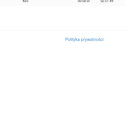
K50
00:00:07
02:51:49
Polityka prywatności