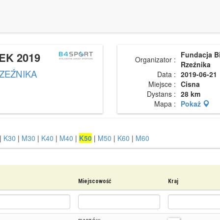
EK 2019
Fundacja B
Organizator :
Rzeźnika
RZEŹNIKA
Data :
2019-06-21
Miejsce :
Cisna
Dystans :
28 km
Mapa :
Pokaż
|
K30
|
M30
|
K40
|
M40
|
K50
|
M50
|
K60
|
M60
Miejscowość
Kraj