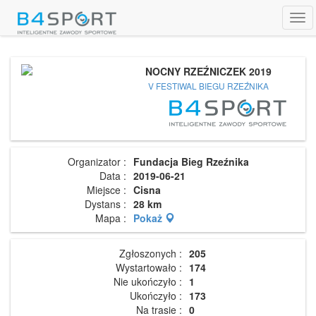
Tog
navi
NOCNY RZEŹNICZEK 2019
V FESTIWAL BIEGU RZEŹNIKA
Organizator :
Fundacja Bieg Rzeźnika
Data :
2019-06-21
Miejsce :
Cisna
Dystans :
28 km
Mapa :
Pokaż
Zgłoszonych :
205
Wystartowało :
174
Nie ukończyło :
1
Ukończyło :
173
Na trasie :
0