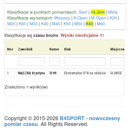
Klasyfikacje w punktach pomiarowych:
Start
|
16.2km
|
Meta
Klasyfikacje wg kategorii:
Wszyscy
|
K-Open
|
M-Open
|
K20
|
M20
|
K30
|
M30
|
K40
|
M40
|
K50
|
M50
|
K60
|
M60
Klasyfikacja wg
czasu brutto
.
Wyniki nieoficjalne !!!
Msc
Zawodnik
Numer
Klub
Miejscowość
1
MĄCZKA Krystyna
3199
Ekstremalne OTK na relaksie
GLIWICE
Znaleziono 1 wynik(ów)
Copyright © 2015-2026
B4SPORT - nowoczesny
. All Rights Reserved.
pomiar czasu