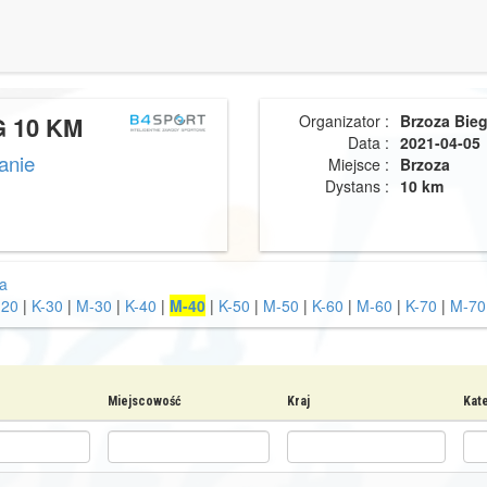
 10 KM
Organizator :
Brzoza Bie
Data :
2021-04-05
anie
Miejsce :
Brzoza
Dystans :
10 km
a
-20
|
K-30
|
M-30
|
K-40
|
M-40
|
K-50
|
M-50
|
K-60
|
M-60
|
K-70
|
M-70
Miejscowość
Kraj
Kat