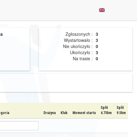
ga
Zgłoszonych :
3
Wystartowało :
3
Nie ukończyło :
0
Ukończyło :
3
Na trasie :
0
Split
Split
egoria
Drużyna
Klub
Moment startu
4.75km
9.5km