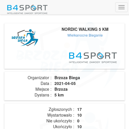
Tog
navi
NORDIC WALKING 5 KM
Wielkanocne Bieganie
Organizator :
Brzoza Biega
Data :
2021-04-05
Miejsce :
Brzoza
Dystans :
5 km
Zgłoszonych :
17
Wystartowało :
10
Nie ukończyło :
0
Ukończyło :
10