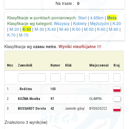
Na trasie :
0
Klasyfikacje w punktach pomiarowych:
Start
|
4.65km
|
Meta
Klasyfikacje wg kategorii:
Wszyscy
|
Kobiety
|
Mężczyźni
|
K-20
|
M-20
|
K-30
|
M-30
|
K-40
|
M-40
|
K-50
|
M-50
|
K-60
|
M-60
|
K-70
|
M-70
Klasyfikacja wg
czasu netto
.
Wyniki nieoficjalne !!!
Msc
Zawodnik
Numer
Klub
Miejscowość
Kraj
Ka
1
. Rodzina
103
K-
2
KOŹMA Monika
97
OLIMPIN
K-
3
BOSSARDT Dorota
42
Jamniki górą!
BYDGOSZCZ
K-
Znaleziono 3 wynik(ów)