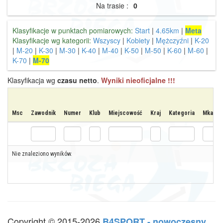
Na trasie :
0
Klasyfikacje w punktach pomiarowych:
Start
|
4.65km
|
Meta
Klasyfikacje wg kategorii:
Wszyscy
|
Kobiety
|
Mężczyźni
|
K-20
|
M-20
|
K-30
|
M-30
|
K-40
|
M-40
|
K-50
|
M-50
|
K-60
|
M-60
|
K-70
|
M-70
Klasyfikacja wg
czasu netto
.
Wyniki nieoficjalne !!!
Msc
Zawodnik
Numer
Klub
Miejscowość
Kraj
Kategoria
Mkat
Nie znaleziono wyników.
Copyright © 2015-2026
B4SPORT - nowoczesny