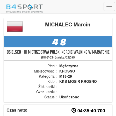
Tog
navi
MICHALEC Marcin
48
OSIELSKO - III MISTRZOSTWA POLSKI NORDIC WALKING W MARATONIE
2016-04-23 - Osielsko, 42.195 KM
Płeć :
Mężczyzna
Miejscowość :
KROSNO
Kategoria :
M18-29
Klub :
KKB MOSIR KROSNO
Żół. kartki :
Czer. kartki :
Status :
Ukończono
Czas netto
04:35:40.700