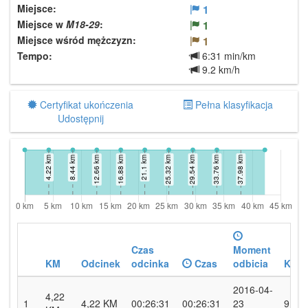
Miejsce:
1
Miejsce w
M18-29
:
1
Miejsce wśród mężczyzn:
1
Tempo:
6:31 min/km
9.2 km/h
Certyfikat ukończenia
Pełna klasyfikacja
Udostępnij
Czas
Moment
KM
Odcinek
odcinka
Czas
odbicia
KM/
2016-04-
4,22
1
4,22 KM
00:26:31
00:26:31
23
9.5