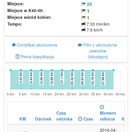
Miejsce:
20
Miejsce w
K40-49
:
1
Miejsce wśród kobiet:
1
Tempo:
7:33 min/km
7.9 km/h
Certyfikat ukończenia
Film z ukończenia
zawodów
Pełna klasyfikacja
Udostępnij
Czas
Moment
KM
Odcinek
odcinka
Czas
odbicia
KM/
2016-04-