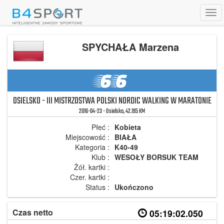
Tog
navi
SPYCHAŁA Marzena
66
OSIELSKO - III MISTRZOSTWA POLSKI NORDIC WALKING W MARATONIE
2016-04-23 - Osielsko, 42.195 KM
Płeć :
Kobieta
Miejscowość :
BIAŁA
Kategoria :
K40-49
Klub :
WESOŁY BORSUK TEAM
Żół. kartki :
Czer. kartki :
Status :
Ukończono
Czas netto
05:19:02.050