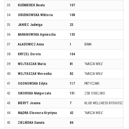
33
KUŚMIEREK Beata
107
34
GRUDNOWSKA Wiktoria
108
35
JANIEC Jadwiga
23
36
BARANOWSKA Agnieszka
135
37
AŁADOWICZ Anna
1
BRAK
38
KRYZEL Dorota
104
39
WOJTASZAK Maria
81
'NASZA WIEś'
40
WOJTASZAK Weronika
82
'NASZA WIEś'
41
OGONOWSKA Edyta
117
PATYCZAKI
42
SIKORSKA Małgorzata
151
ZSB OSIELSKO
43
BIERYT Joanna
7
KLUB WELLNESS BYDGOSZCZ
44
MĄDRA Eleonora Krystyna
42
'NASZA WIEś'
45
ZIELIŃSKA Danuta
84