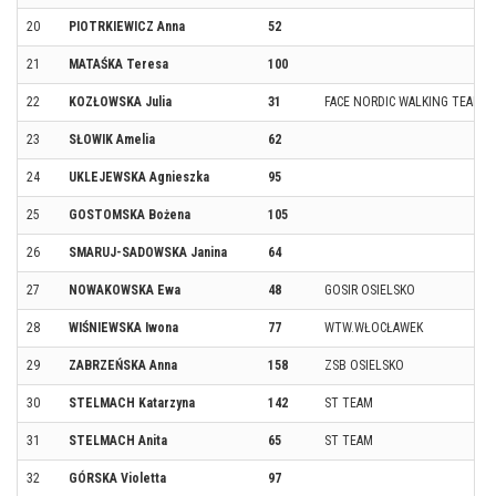
20
PIOTRKIEWICZ Anna
52
21
MATAŚKA Teresa
100
22
KOZŁOWSKA Julia
31
FACE NORDIC WALKING TEAM
23
SŁOWIK Amelia
62
24
UKLEJEWSKA Agnieszka
95
25
GOSTOMSKA Bożena
105
26
SMARUJ-SADOWSKA Janina
64
27
NOWAKOWSKA Ewa
48
GOSIR OSIELSKO
28
WIŚNIEWSKA Iwona
77
WTW.WŁOCŁAWEK
29
ZABRZEŃSKA Anna
158
ZSB OSIELSKO
30
STELMACH Katarzyna
142
ST TEAM
31
STELMACH Anita
65
ST TEAM
32
GÓRSKA Violetta
97