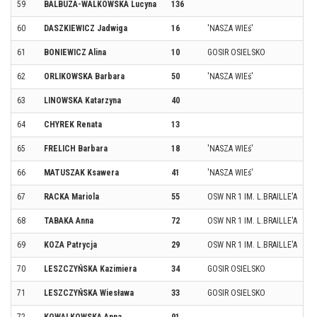
59
BALBUZA-WALKOWSKA Lucyna
136
60
DASZKIEWICZ Jadwiga
16
'NASZA WIEś'
61
BONIEWICZ Alina
10
GOSIR OSIELSKO
62
ORLIKOWSKA Barbara
50
'NASZA WIEś'
63
LINOWSKA Katarzyna
40
64
CHYREK Renata
13
65
FRELICH Barbara
18
'NASZA WIEś'
66
MATUSZAK Ksawera
41
'NASZA WIEś'
67
RACKA Mariola
55
OSW NR 1 IM. L.BRAILLE'A
68
TABAKA Anna
72
OSW NR 1 IM. L.BRAILLE'A
69
KOZA Patrycja
29
OSW NR 1 IM. L.BRAILLE'A
70
LESZCZYŃSKA Kazimiera
34
GOSIR OSIELSKO
71
LESZCZYŃSKA Wiesława
33
GOSIR OSIELSKO
72
KOWALKOWSKA Anna
91