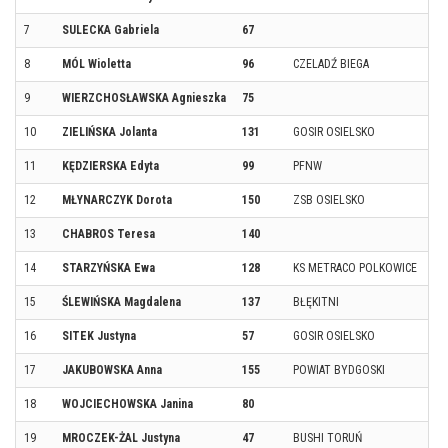
7
SULECKA Gabriela
67
8
MÓL Wioletta
96
CZELADŹ BIEGA
9
WIERZCHOSŁAWSKA Agnieszka
75
10
ZIELIŃSKA Jolanta
131
GOSIR OSIELSKO
11
KĘDZIERSKA Edyta
99
PFNW
12
MŁYNARCZYK Dorota
150
ZSB OSIELSKO
13
CHABROS Teresa
140
14
STARZYŃSKA Ewa
128
KS METRACO POLKOWICE
15
ŚLEWIŃSKA Magdalena
137
BŁĘKITNI
16
SITEK Justyna
57
GOSIR OSIELSKO
17
JAKUBOWSKA Anna
155
POWIAT BYDGOSKI
18
WOJCIECHOWSKA Janina
80
19
MROCZEK-ŻAL Justyna
47
BUSHI TORUŃ