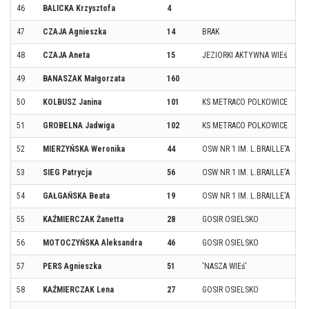
46
BALICKA Krzysztofa
4
47
CZAJA Agnieszka
14
BRAK
48
CZAJA Aneta
15
JEZIORKI AKTYWNA WIEś
49
BANASZAK Małgorzata
160
50
KOLBUSZ Janina
101
KS METRACO POLKOWICE
51
GROBELNA Jadwiga
102
KS METRACO POLKOWICE
52
MIERZYŃSKA Weronika
44
OSW NR 1 IM. L.BRAILLE'A
53
SIEG Patrycja
56
OSW NR 1 IM. L.BRAILLE'A
54
GAŁGAŃSKA Beata
19
OSW NR 1 IM. L.BRAILLE'A
55
KAŹMIERCZAK Żanetta
28
GOSIR OSIELSKO
56
MOTOCZYŃSKA Aleksandra
46
GOSIR OSIELSKO
57
PERS Agnieszka
51
'NASZA WIEś'
58
KAŹMIERCZAK Lena
27
GOSIR OSIELSKO