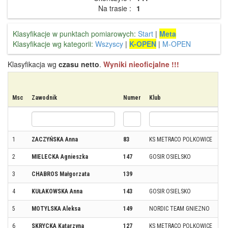
Na trasie :
1
Klasyfikacje w punktach pomiarowych:
Start
|
Meta
Klasyfikacje wg kategorii:
Wszyscy
|
K-OPEN
|
M-OPEN
Klasyfikacja wg
czasu netto
.
Wyniki nieoficjalne !!!
Msc
Zawodnik
Numer
Klub
1
ZACZYŃSKA Anna
83
KS METRACO POLKOWICE
2
MIELECKA Agnieszka
147
GOSIR OSIELSKO
3
CHABROS Małgorzata
139
4
KUŁAKOWSKA Anna
143
GOSIR OSIELSKO
5
MOTYLSKA Aleksa
149
NORDIC TEAM GNIEZNO
6
SKRYCKA Katarzyna
127
KS METRACO POLKOWICE