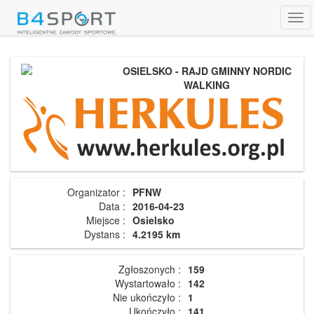
Tog
navi
OSIELSKO - RAJD GMINNY NORDIC
WALKING
Organizator :
PFNW
Data :
2016-04-23
Miejsce :
Osielsko
Dystans :
4.2195 km
Zgłoszonych :
159
Wystartowało :
142
Nie ukończyło :
1
Ukończyło :
141