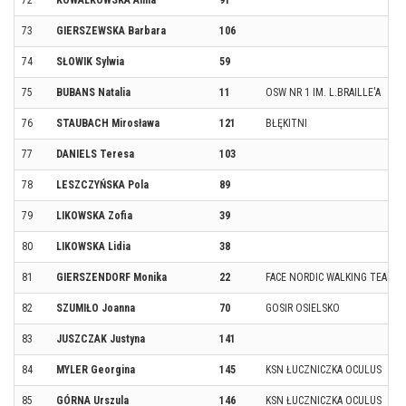
73
GIERSZEWSKA Barbara
106
74
SŁOWIK Sylwia
59
75
BUBANS Natalia
11
OSW NR 1 IM. L.BRAILLE'A
76
STAUBACH Mirosława
121
BŁĘKITNI
77
DANIELS Teresa
103
78
LESZCZYŃSKA Pola
89
79
LIKOWSKA Zofia
39
80
LIKOWSKA Lidia
38
81
GIERSZENDORF Monika
22
FACE NORDIC WALKING TEAM
82
SZUMIŁO Joanna
70
GOSIR OSIELSKO
83
JUSZCZAK Justyna
141
84
MYLER Georgina
145
KSN ŁUCZNICZKA OCULUS
85
GÓRNA Urszula
146
KSN ŁUCZNICZKA OCULUS