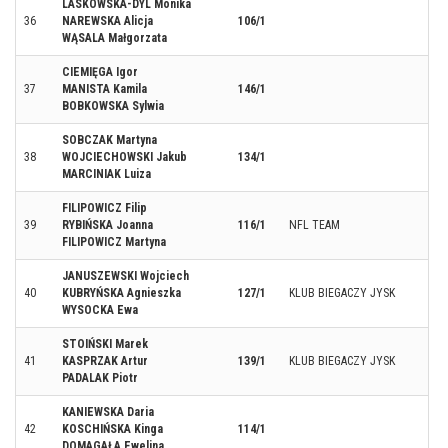
LASKOWSKA-DYL Monika
36
NAREWSKA Alicja
106/1
WĄSALA Małgorzata
CIEMIĘGA Igor
37
MANISTA Kamila
146/1
BOBKOWSKA Sylwia
SOBCZAK Martyna
38
WOJCIECHOWSKI Jakub
134/1
MARCINIAK Luiza
FILIPOWICZ Filip
39
RYBIŃSKA Joanna
116/1
NFL TEAM
FILIPOWICZ Martyna
JANUSZEWSKI Wojciech
40
KUBRYŃSKA Agnieszka
127/1
KLUB BIEGACZY JYSK
WYSOCKA Ewa
STOIŃSKI Marek
41
KASPRZAK Artur
139/1
KLUB BIEGACZY JYSK
PADALAK Piotr
KANIEWSKA Daria
42
KOSCHIŃSKA Kinga
114/1
DOMAGAŁA Ewelina