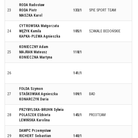
RODA Radosław
23
RODA Piotr
133/1
SPIE SPORT TEAM
MASZKA Karol
CYTROWSKA Małgorzata
24
WĘŻYK Kamila
105/1
SZAKALE BEDOŃSKIE
KAPKA-PLEWA Agnieszka
KONIECZNY Adam
25
MAJRAN Mateusz
118/1
KONIECZNA Martyna
26
141/1
FOŁDA Szymon
27
STAŚKOWIAK Agnieszka
109/1
BAD
KONARCZYK Daria
PRZYBYLSKA-BRUHN Sylwia
28
POLASZEK Elżbieta
145/1
PRO3TEAM
LEWIŃSKA Karolina
DAMPC Przemysław
29
RICHERT Sebastian
140/1