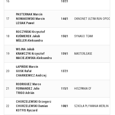
16
107/1
PASTERNAK Marcin
17
NOWAKOWSKI Marcin
144/1
OKNONET ULTRA RUN OPOCZN
LESIAK Paweł
ROCZYŃSKI Krzysztof
18
KUŚMIEREK Jakub
150/1
SYNAGO TEAM
MÜLLER Aleksandra
WOJNA Jakub
19
KRAWCZYK Krzysztof
159/1
MASTERLEASE
MACIEJEWSKA Aleksandra
ŁAPIŃSKI Marcin
20
GOSK Rafał
137/1
CHARKIEWICZ Andrzej
RODRIGUEZ Marco
21
FERNANDEZ Julio
115/1
HISZPANIA CF
TRIGO Adrián
CHORZELEWSKI Grzegorz
22
CHORZELEWSKI Damian
108/1
SZKOŁA PŁYWANIA MERLIN
KOTFIS Ryszard