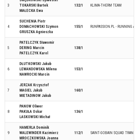
SWĘDROWSKI Sylwester
3
TOKARSKI Bartek
132/1
KLIMA-THERM TEAM
MAŁECKA Ewa
SUCHENIA Piotr
4
DOMACHOWSKI Szymon
155/1
RUNPASSION.PL - RUNNING ARC
GRUSZKA Agnieszka
PATELCZYK Sławomir
5
DERING Marcin
138/1
PATELCZYK Karol
DŁUTKOWSKI Jakub
6
LEWANDOWSKA Milena
153/1
NAWROCKI Marcin
JERZAK Krzysztof
7
MAGIEL Jakub
160/1
MIETADINOW Jakub
PANOW Oliwer
8
PAKUŁA Oskar
136/1
LASKOWSKI Michał
HAMERLA Dominik
9
WALEWINDER Kazimierz
112/1
SAINT-GOBAIN SQUAD TRANSPO
MROCZKOWSKA Joanna