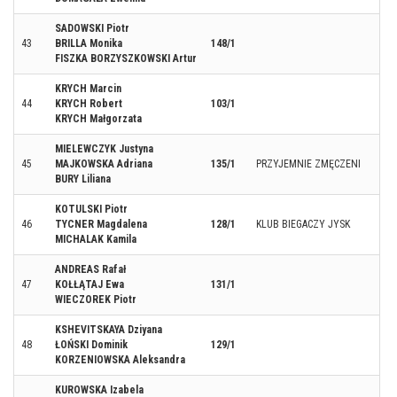
SADOWSKI Piotr
43
BRILLA Monika
148/1
FISZKA BORZYSZKOWSKI Artur
KRYCH Marcin
44
KRYCH Robert
103/1
KRYCH Małgorzata
MIELEWCZYK Justyna
45
MAJKOWSKA Adriana
135/1
PRZYJEMNIE ZMĘCZENI
BURY Liliana
KOTULSKI Piotr
46
TYCNER Magdalena
128/1
KLUB BIEGACZY JYSK
MICHALAK Kamila
ANDREAS Rafał
47
KOŁŁĄTAJ Ewa
131/1
WIECZOREK Piotr
KSHEVITSKAYA Dziyana
48
ŁOŃSKI Dominik
129/1
KORZENIOWSKA Aleksandra
KUROWSKA Izabela