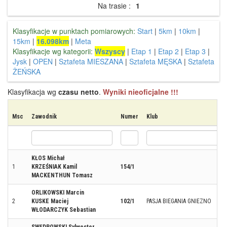
Na trasie :
1
Klasyfikacje w punktach pomiarowych:
Start
|
5km
|
10km
|
15km
|
16.098km
|
Meta
Klasyfikacje wg kategorii:
Wszyscy
|
Etap 1
|
Etap 2
|
Etap 3
|
Jysk
|
OPEN
|
Sztafeta MIESZANA
|
Sztafeta MĘSKA
|
Sztafeta
ŻEŃSKA
Klasyfikacja wg
czasu netto
.
Wyniki nieoficjalne !!!
Msc
Zawodnik
Numer
Klub
KŁOS Michał
1
KRZEŚNIAK Kamil
154/1
MACKENTHUN Tomasz
ORLIKOWSKI Marcin
2
KUSKE Maciej
102/1
PASJA BIEGANIA GNIEZNO
WŁODARCZYK Sebastian