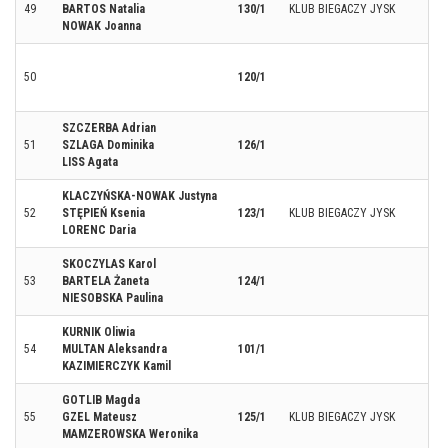
49
BARTOS Natalia
130/1
KLUB BIEGACZY JYSK
NOWAK Joanna
50
120/1
SZCZERBA Adrian
51
SZLAGA Dominika
126/1
LISS Agata
KLACZYŃSKA-NOWAK Justyna
52
STĘPIEŃ Ksenia
123/1
KLUB BIEGACZY JYSK
LORENC Daria
SKOCZYLAS Karol
53
BARTELA Żaneta
124/1
NIESOBSKA Paulina
KURNIK Oliwia
54
MULTAN Aleksandra
101/1
KAZIMIERCZYK Kamil
GOTLIB Magda
55
GZEL Mateusz
125/1
KLUB BIEGACZY JYSK
MAMZEROWSKA Weronika