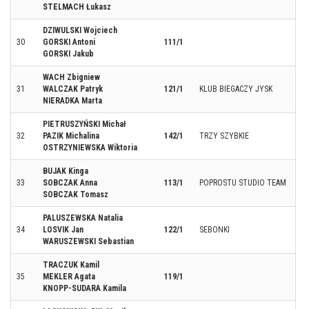
STELMACH Łukasz
DZIWULSKI Wojciech
30
GORSKI Antoni
111/1
GORSKI Jakub
WACH Zbigniew
31
WALCZAK Patryk
121/1
KLUB BIEGACZY JYSK
NIERADKA Marta
PIETRUSZYŃSKI Michał
32
PAZIK Michalina
142/1
TRZY SZYBKIE
OSTRZYNIEWSKA Wiktoria
BUJAK Kinga
33
SOBCZAK Anna
113/1
POPROSTU STUDIO TEAM
SOBCZAK Tomasz
PALUSZEWSKA Natalia
34
LOSVIK Jan
122/1
SEBONKI
WARUSZEWSKI Sebastian
TRACZUK Kamil
35
MEKLER Agata
119/1
KNOPP-SUDARA Kamila