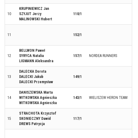
KRUPINIEWICZ Jan
10
SZYJUT Jerzy
110/1
MALINOWSKI Hubert
11
152/1
BELLWON Paweł
12
SYRYCA Natalia
157/1
NORDEA RUNNERS
LIGMANN Aleksandra
DALECKA Dorota
13
DALECKI Jakub
149/1
DALECKI Przemysław
DANISZEWSKA Marta
14
WITKOWSKA Agnieszka
143/1
WIELISZEW HERON TEAM
WITKOWSKA Agnieszka
STRACHOTA Krzysztof
15
SKONIECZNY Dawid
117/1
DREWS Patrycja