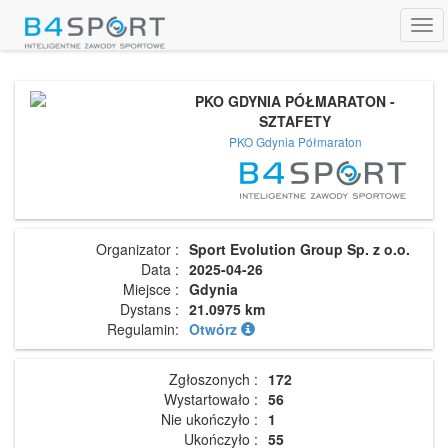
Tog
navi
PKO GDYNIA PÓŁMARATON -
SZTAFETY
PKO Gdynia Półmaraton
Organizator :
Sport Evolution Group Sp. z o.o.
Data :
2025-04-26
Miejsce :
Gdynia
Dystans :
21.0975 km
Regulamin:
Otwórz
Zgłoszonych :
172
Wystartowało :
56
Nie ukończyło :
1
Ukończyło :
55