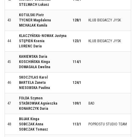
STELMACH Łukasz
KOTULSKI Piotr
43
TYCNER Magdalena
128/1
KLUB BIEGACZY JYSK
MICHALAK Kamila
KLACZYŃSKA-NOWAK Justyna
44
STĘPIEŃ Ksenia
123/1
KLUB BIEGACZY JYSK
LORENC Daria
KANIEWSKA Daria
45
KOSCHIŃSKA Kinga
114/1
DOMAGAŁA Ewelina
SKOCZYLAS Karol
46
BARTELA Żaneta
124/1
NIESOBSKA Paulina
FOŁDA Szymon
47
STAŚKOWIAK Agnieszka
109/1
BAD
KONARCZYK Daria
BUJAK Kinga
48
SOBCZAK Anna
113/1
POPROSTU STUDIO TEAM
SOBCZAK Tomasz