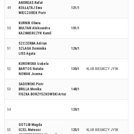
ANDREAS Rafał
49
KOŁŁĄTAJ Ewa
131/1
WIECZOREK Piotr
KURNIK Oliwia
50
MULTAN Aleksandra
101/1
KAZIMIERCZYK Kamil
SZCZERBA Adrian
51
SZLAGA Dominika
126/1
LISS Agata
KUROWSKA Izabela
52
BARTOS Natalia
130/1
KLUB BIEGACZY JYSK
NOWAK Joanna
SADOWSKI Piotr
53
BRILLA Monika
148/1
FISZKA BORZYSZKOWSKI Artur
54
120/1
GOTLIB Magda
55
GZEL Mateusz
125/1
KLUB BIEGACZY JYSK