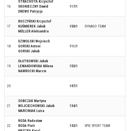
STRACHOTA Krzysztof
16
SKONIECZNY Dawid
117/1
DREWS Patrycja
ROCZYŃSKI Krzysztof
17
KUŚMIEREK Jakub
150/1
SYNAGO TEAM
MÜLLER Aleksandra
DZIWULSKI Wojciech
18
GORSKI Antoni
111/1
GORSKI Jakub
DŁUTKOWSKI Jakub
19
LEWANDOWSKA Milena
153/1
NAWROCKI Marcin
20
107/1
SOBCZAK Martyna
21
WOJCIECHOWSKI Jakub
134/1
MARCINIAK Luiza
RODA Radosław
22
RODA Piotr
133/1
SPIE SPORT TEAM
MASZKA Karol