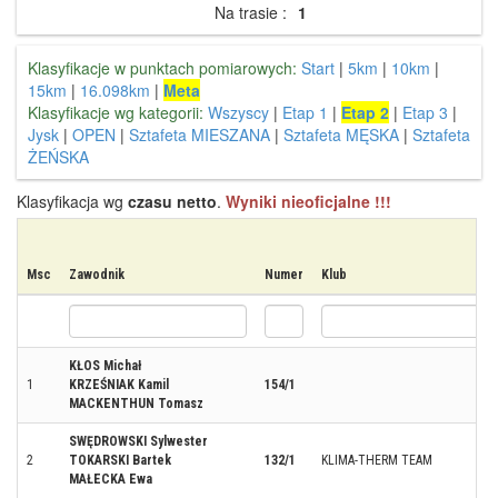
Na trasie :
1
Klasyfikacje w punktach pomiarowych:
Start
|
5km
|
10km
|
15km
|
16.098km
|
Meta
Klasyfikacje wg kategorii:
Wszyscy
|
Etap 1
|
Etap 2
|
Etap 3
|
Jysk
|
OPEN
|
Sztafeta MIESZANA
|
Sztafeta MĘSKA
|
Sztafeta
ŻEŃSKA
Klasyfikacja wg
czasu netto
.
Wyniki nieoficjalne !!!
Msc
Zawodnik
Numer
Klub
KŁOS Michał
1
KRZEŚNIAK Kamil
154/1
MACKENTHUN Tomasz
SWĘDROWSKI Sylwester
2
TOKARSKI Bartek
132/1
KLIMA-THERM TEAM
MAŁECKA Ewa