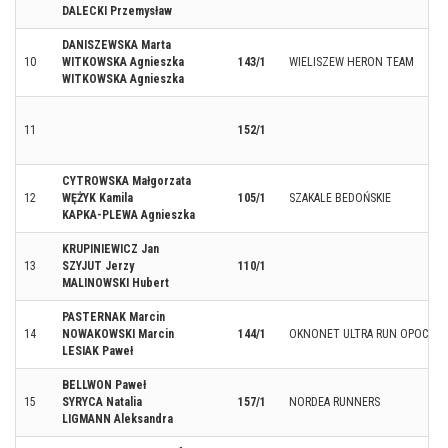
DALECKI Przemysław
DANISZEWSKA Marta
10
WITKOWSKA Agnieszka
143/1
WIELISZEW HERON TEAM
WITKOWSKA Agnieszka
11
152/1
CYTROWSKA Małgorzata
12
WĘŻYK Kamila
105/1
SZAKALE BEDOŃSKIE
KAPKA-PLEWA Agnieszka
KRUPINIEWICZ Jan
13
SZYJUT Jerzy
110/1
MALINOWSKI Hubert
PASTERNAK Marcin
14
NOWAKOWSKI Marcin
144/1
OKNONET ULTRA RUN OPOCZN
LESIAK Paweł
BELLWON Paweł
15
SYRYCA Natalia
157/1
NORDEA RUNNERS
LIGMANN Aleksandra