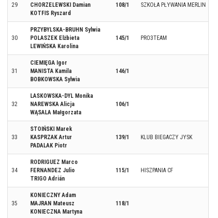
29
CHORZELEWSKI Damian
108/1
SZKOŁA PŁYWANIA MERLIN
KOTFIS Ryszard
PRZYBYLSKA-BRUHN Sylwia
30
POLASZEK Elżbieta
145/1
PRO3TEAM
LEWIŃSKA Karolina
CIEMIĘGA Igor
31
MANISTA Kamila
146/1
BOBKOWSKA Sylwia
LASKOWSKA-DYL Monika
32
NAREWSKA Alicja
106/1
WĄSALA Małgorzata
STOIŃSKI Marek
33
KASPRZAK Artur
139/1
KLUB BIEGACZY JYSK
PADALAK Piotr
RODRIGUEZ Marco
34
FERNANDEZ Julio
115/1
HISZPANIA CF
TRIGO Adrián
KONIECZNY Adam
35
MAJRAN Mateusz
118/1
KONIECZNA Martyna