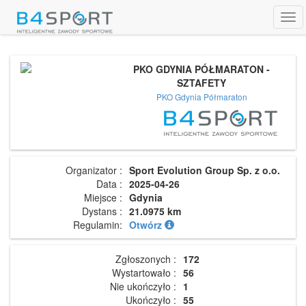
Tog
navi
PKO GDYNIA PÓŁMARATON -
SZTAFETY
PKO Gdynia Półmaraton
Organizator :
Sport Evolution Group Sp. z o.o.
Data :
2025-04-26
Miejsce :
Gdynia
Dystans :
21.0975 km
Regulamin:
Otwórz
Zgłoszonych :
172
Wystartowało :
56
Nie ukończyło :
1
Ukończyło :
55