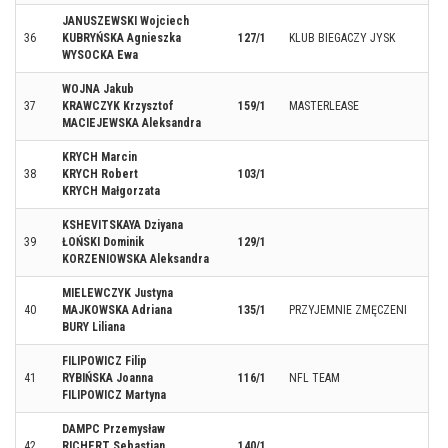
JANUSZEWSKI Wojciech
36
KUBRYŃSKA Agnieszka
127/1
KLUB BIEGACZY JYSK
WYSOCKA Ewa
WOJNA Jakub
37
KRAWCZYK Krzysztof
159/1
MASTERLEASE
MACIEJEWSKA Aleksandra
KRYCH Marcin
38
KRYCH Robert
103/1
KRYCH Małgorzata
KSHEVITSKAYA Dziyana
39
ŁOŃSKI Dominik
129/1
KORZENIOWSKA Aleksandra
MIELEWCZYK Justyna
40
MAJKOWSKA Adriana
135/1
PRZYJEMNIE ZMĘCZENI
BURY Liliana
FILIPOWICZ Filip
41
RYBIŃSKA Joanna
116/1
NFL TEAM
FILIPOWICZ Martyna
DAMPC Przemysław
42
RICHERT Sebastian
140/1