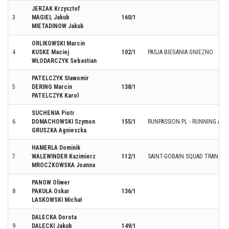
JERZAK Krzysztof
3
MAGIEL Jakub
160/1
MIETADINOW Jakub
ORLIKOWSKI Marcin
4
KUSKE Maciej
102/1
PASJA BIEGANIA GNIEZNO
WŁODARCZYK Sebastian
PATELCZYK Sławomir
5
DERING Marcin
138/1
PATELCZYK Karol
SUCHENIA Piotr
6
DOMACHOWSKI Szymon
155/1
RUNPASSION.PL - RUNNING ARC
GRUSZKA Agnieszka
HAMERLA Dominik
7
WALEWINDER Kazimierz
112/1
SAINT-GOBAIN SQUAD TRANSPO
MROCZKOWSKA Joanna
PANOW Oliwer
8
PAKUŁA Oskar
136/1
LASKOWSKI Michał
DALECKA Dorota
9
DALECKI Jakub
149/1