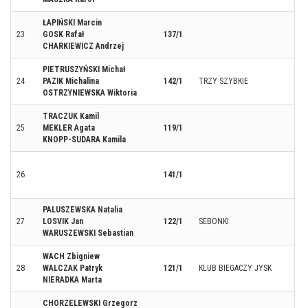
ŁAPIŃSKI Marcin
23
GOSK Rafał
137/1
CHARKIEWICZ Andrzej
PIETRUSZYŃSKI Michał
24
PAZIK Michalina
142/1
TRZY SZYBKIE
OSTRZYNIEWSKA Wiktoria
TRACZUK Kamil
25
MEKLER Agata
119/1
KNOPP-SUDARA Kamila
26
141/1
PALUSZEWSKA Natalia
27
LOSVIK Jan
122/1
SEBONKI
WARUSZEWSKI Sebastian
WACH Zbigniew
28
WALCZAK Patryk
121/1
KLUB BIEGACZY JYSK
NIERADKA Marta
CHORZELEWSKI Grzegorz