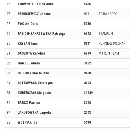
26
KORWIN-KULESZA Anna
5486
27
PERUGIEWICZ Joanna
9921
TEAM KOPEĆ
28
POCIAN Daria
5050
29
PABICH-ZAKRZEWSKA Patrycja
6672
SZAMRUN
30
KRYZAN Irma
8131
RUNNERS POZNAŃ
31
DASZUTA Karolina
6899
MJ RUN TEAM
32
HANZEL Aneta
3152
33
DŁUGOŁĘCKA Milena
9468
34
SĘTKOWSKA Katarzyna
4123
35
KUBERCZAK Małgosia
10849
36
BARCZ Paulina
3728
37
JAKUBOWSKA Jagoda
2243
38
WOŹNIAK Ida
5638