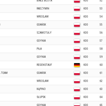
BIAŁE BŁOTA
K30
52
RADZYMIN
K30
53
WROCŁAW
K30
54
B
GDAŃSK
K30
55
SZAMOTUŁY
K30
56
GDYNIA
K30
57
PIŁA
K30
58
GDYNIA
K30
59
REGENSTAUF
K30
60
A TEAM
GDAŃSK
K30
61
WROCŁAW
K30
62
KĄPINO
K30
63
SŁUPSK
K30
64
GDYNIA
K30
65