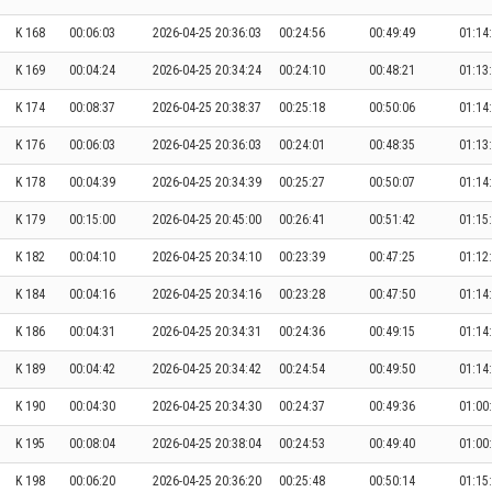
K 168
00:06:03
2026-04-25 20:36:03
00:24:56
00:49:49
01:14
K 169
00:04:24
2026-04-25 20:34:24
00:24:10
00:48:21
01:13
K 174
00:08:37
2026-04-25 20:38:37
00:25:18
00:50:06
01:14
K 176
00:06:03
2026-04-25 20:36:03
00:24:01
00:48:35
01:13
K 178
00:04:39
2026-04-25 20:34:39
00:25:27
00:50:07
01:14
K 179
00:15:00
2026-04-25 20:45:00
00:26:41
00:51:42
01:15
K 182
00:04:10
2026-04-25 20:34:10
00:23:39
00:47:25
01:12
K 184
00:04:16
2026-04-25 20:34:16
00:23:28
00:47:50
01:14
K 186
00:04:31
2026-04-25 20:34:31
00:24:36
00:49:15
01:14
K 189
00:04:42
2026-04-25 20:34:42
00:24:54
00:49:50
01:14
K 190
00:04:30
2026-04-25 20:34:30
00:24:37
00:49:36
01:00
K 195
00:08:04
2026-04-25 20:38:04
00:24:53
00:49:40
01:00
K 198
00:06:20
2026-04-25 20:36:20
00:25:48
00:50:14
01:15