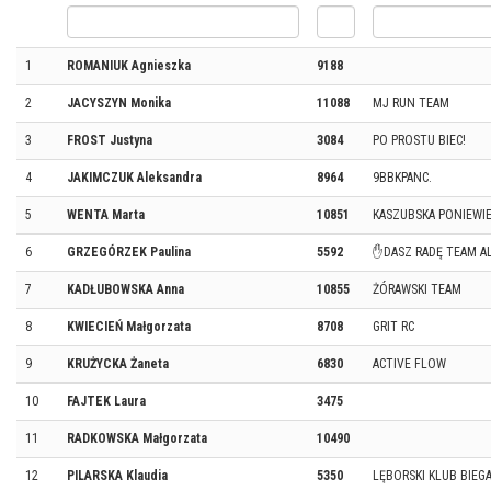
1
ROMANIUK Agnieszka
9188
2
JACYSZYN Monika
11088
MJ RUN TEAM
3
FROST Justyna
3084
PO PROSTU BIEC!
4
JAKIMCZUK Aleksandra
8964
9BBKPANC.
5
WENTA Marta
10851
KASZUBSKA PONIEWI
6
GRZEGÓRZEK Paulina
5592
✋DASZ RADĘ TEAM A
7
KADŁUBOWSKA Anna
10855
ŻÓRAWSKI TEAM
8
KWIECIEŃ Małgorzata
8708
GRIT RC
9
KRUŻYCKA Żaneta
6830
ACTIVE FLOW
10
FAJTEK Laura
3475
11
RADKOWSKA Małgorzata
10490
12
PILARSKA Klaudia
5350
LĘBORSKI KLUB BIEGA