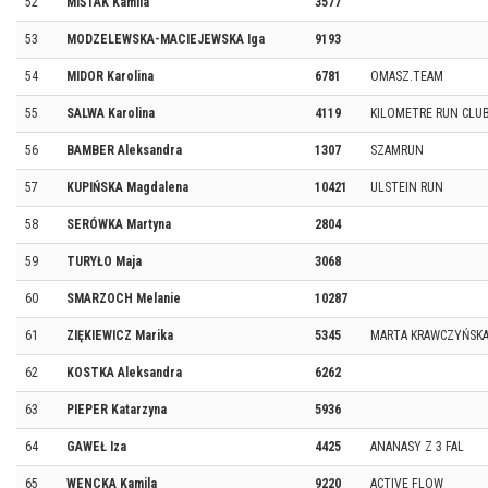
52
MIŚTAK Kamila
3577
53
MODZELEWSKA-MACIEJEWSKA Iga
9193
54
MIDOR Karolina
6781
OMASZ.TEAM
55
SALWA Karolina
4119
KILOMETRE RUN CLU
56
BAMBER Aleksandra
1307
SZAMRUN
57
KUPIŃSKA Magdalena
10421
ULSTEIN RUN
58
SERÓWKA Martyna
2804
59
TURYŁO Maja
3068
60
SMARZOCH Melanie
10287
61
ZIĘKIEWICZ Marika
5345
MARTA KRAWCZYŃSK
62
KOSTKA Aleksandra
6262
63
PIEPER Katarzyna
5936
64
GAWEŁ Iza
4425
ANANASY Z 3 FAL
65
WENCKA Kamila
9220
ACTIVE FLOW