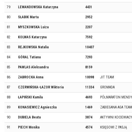
79
LEWANDOWSKA Katarzyna
4431
80
SŁABIK Marta
2952
81
MYSZKOWSKA Luiza
2207
82
KOLWAS Katarzyna
7592
83
REJKOWSKA Natalia
10407
84
GÓRAL Tatiana
7293
85
PAWLAS Aleksandra
8159
86
ZABROCKA Anna
10098
JIT TEAM
87
CZERWIŃSKA-ŁAZOR Wiktoria
11334
GROMADA
88
ŁAPIŃSKI Kamila
4693
PÓŁMARATON MEND
89
KONASIEWICZ Agnieszka
1469
ZABIEGANA AGA TEA
90
DUBIELA Beata
3874
AKTYWNI KOCIEWIAC
91
PIECH Monika
4574
KSIĘGOWI Z PASJĄ