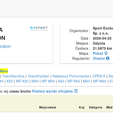
A
Sport Evol
Organizator :
Sp. z o.o.
ON
Data :
2026-04-25
Miejsce :
Gdynia
raton
Dystans :
21.0975 km
Mapa :
Pokaż
Regulamin:
Otwórz
Meta
|
TeamKarolina
|
TeamKrystian
|
Najlepsza Pomorzanka
|
OPEN K
|
Na
40
|
K50
|
MP K50
|
M50
|
MP M50
|
K60
|
MP K60
|
M60
|
MP M60
|
K
jsc wg
czasu brutto
Pobierz wyniki oficjalne
Miejscowość
Kraj
Kategoria
Mkat