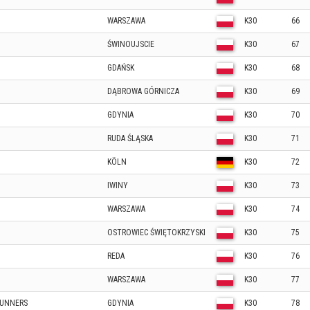
WARSZAWA
K30
66
ŚWINOUJSCIE
K30
67
GDAŃSK
K30
68
DĄBROWA GÓRNICZA
K30
69
GDYNIA
K30
70
RUDA ŚLĄSKA
K30
71
KÖLN
K30
72
IWINY
K30
73
WARSZAWA
K30
74
OSTROWIEC ŚWIĘTOKRZYSKI
K30
75
REDA
K30
76
WARSZAWA
K30
77
RUNNERS
GDYNIA
K30
78