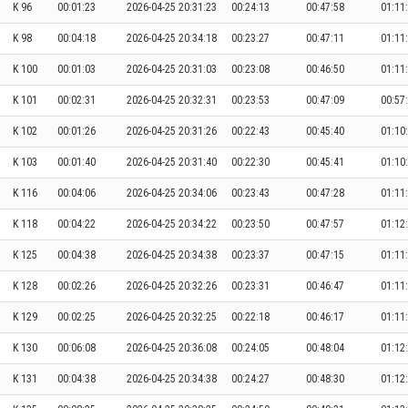
K 96
00:01:23
2026-04-25 20:31:23
00:24:13
00:47:58
01:11
K 98
00:04:18
2026-04-25 20:34:18
00:23:27
00:47:11
01:11
K 100
00:01:03
2026-04-25 20:31:03
00:23:08
00:46:50
01:11
K 101
00:02:31
2026-04-25 20:32:31
00:23:53
00:47:09
00:57
K 102
00:01:26
2026-04-25 20:31:26
00:22:43
00:45:40
01:10
K 103
00:01:40
2026-04-25 20:31:40
00:22:30
00:45:41
01:10
K 116
00:04:06
2026-04-25 20:34:06
00:23:43
00:47:28
01:11
K 118
00:04:22
2026-04-25 20:34:22
00:23:50
00:47:57
01:12
K 125
00:04:38
2026-04-25 20:34:38
00:23:37
00:47:15
01:11
K 128
00:02:26
2026-04-25 20:32:26
00:23:31
00:46:47
01:11
K 129
00:02:25
2026-04-25 20:32:25
00:22:18
00:46:17
01:11
K 130
00:06:08
2026-04-25 20:36:08
00:24:05
00:48:04
01:12
K 131
00:04:38
2026-04-25 20:34:38
00:24:27
00:48:30
01:12