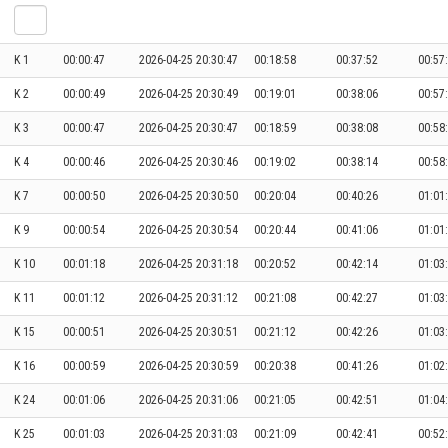
K 1
00:00:47
2026-04-25 20:30:47
00:18:58
00:37:52
00:57
K 2
00:00:49
2026-04-25 20:30:49
00:19:01
00:38:06
00:57
K 3
00:00:47
2026-04-25 20:30:47
00:18:59
00:38:08
00:58
K 4
00:00:46
2026-04-25 20:30:46
00:19:02
00:38:14
00:58
K 7
00:00:50
2026-04-25 20:30:50
00:20:04
00:40:26
01:01
K 9
00:00:54
2026-04-25 20:30:54
00:20:44
00:41:06
01:01
K 10
00:01:18
2026-04-25 20:31:18
00:20:52
00:42:14
01:03
K 11
00:01:12
2026-04-25 20:31:12
00:21:08
00:42:27
01:03
K 15
00:00:51
2026-04-25 20:30:51
00:21:12
00:42:26
01:03
K 16
00:00:59
2026-04-25 20:30:59
00:20:38
00:41:26
01:02
K 24
00:01:06
2026-04-25 20:31:06
00:21:05
00:42:51
01:04
K 25
00:01:03
2026-04-25 20:31:03
00:21:09
00:42:41
00:52