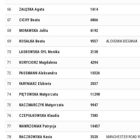
66
ZAŁĘSKA Agata
1614
67
CICHY Beata
6866
68
MORAWSKA Julita
6192
69
KOSAŁKA Beata
9557
ALCHEMIA BIEGANIA
70
LASKOWSKA-DYL Monika
2138
71
KORYCIORZ Magdalena
4294
72
PASSMANN Aleksandra
10326
73
FARYNIARZ Elżbieta
2037
74
PIĘTOWSKA Małgorzata
11298
75
KACZMARCZYK Małgorzata
9947
76
CZEPUŁKOWSKA Klaudia
7383
77
WAWRZONIAK Patrycja
10457
78
RACZKOWSKA Kasia
3520
MANCHESTER ROAD 