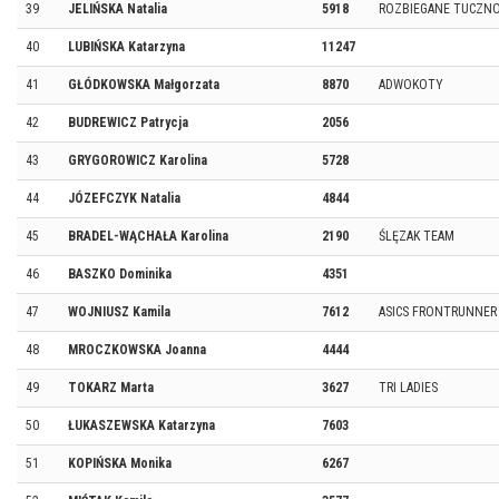
39
JELIŃSKA Natalia
5918
ROZBIEGANE TUCZN
40
LUBIŃSKA Katarzyna
11247
41
GŁÓDKOWSKA Małgorzata
8870
ADWOKOTY
42
BUDREWICZ Patrycja
2056
43
GRYGOROWICZ Karolina
5728
44
JÓZEFCZYK Natalia
4844
45
BRADEL-WĄCHAŁA Karolina
2190
ŚLĘZAK TEAM
46
BASZKO Dominika
4351
47
WOJNIUSZ Kamila
7612
ASICS FRONTRUNNER
48
MROCZKOWSKA Joanna
4444
49
TOKARZ Marta
3627
TRI LADIES
50
ŁUKASZEWSKA Katarzyna
7603
51
KOPIŃSKA Monika
6267