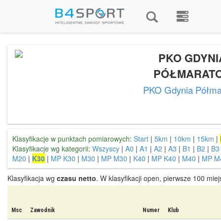
PKO GDYNI
PÓŁMARAT
PKO Gdynia Półma
Klasyfikacje w punktach pomiarowych:
Start
|
5km
|
10km
|
15km
|
Klasyfikacje wg kategorii:
Wszyscy
|
A0
|
A1
|
A2
|
A3
|
B1
|
B2
|
B3
M20
|
K30
|
MP K30
|
M30
|
MP M30
|
K40
|
MP K40
|
M40
|
MP M
Klasyfikacja wg
czasu netto
. W klasyfikacji open, pierwsze 100 mie
Msc
Zawodnik
Numer
Klub