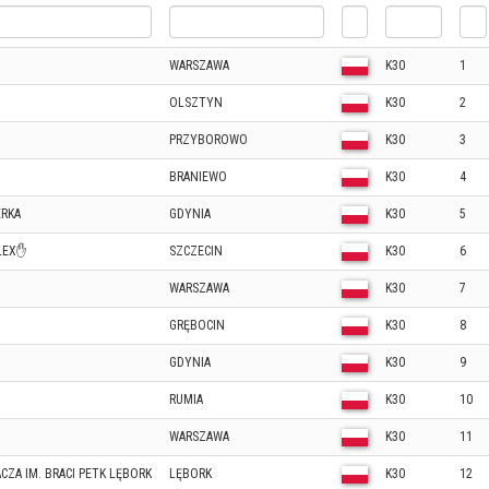
WARSZAWA
K30
1
OLSZTYN
K30
2
PRZYBOROWO
K30
3
BRANIEWO
K30
4
ERKA
GDYNIA
K30
5
LEX✋
SZCZECIN
K30
6
WARSZAWA
K30
7
GRĘBOCIN
K30
8
GDYNIA
K30
9
RUMIA
K30
10
WARSZAWA
K30
11
CZA IM. BRACI PETK LĘBORK
LĘBORK
K30
12