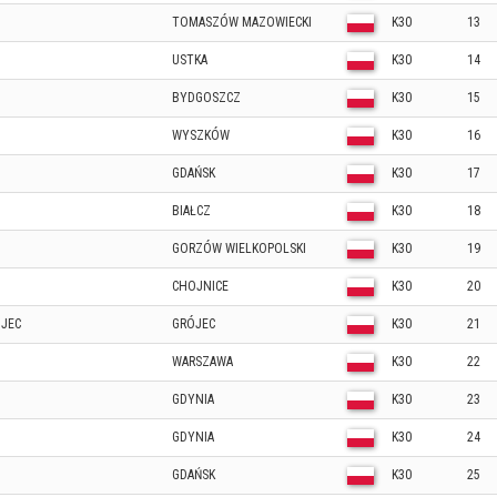
TOMASZÓW MAZOWIECKI
K30
13
USTKA
K30
14
BYDGOSZCZ
K30
15
WYSZKÓW
K30
16
GDAŃSK
K30
17
BIAŁCZ
K30
18
GORZÓW WIELKOPOLSKI
K30
19
CHOJNICE
K30
20
ÓJEC
GRÓJEC
K30
21
WARSZAWA
K30
22
GDYNIA
K30
23
GDYNIA
K30
24
GDAŃSK
K30
25