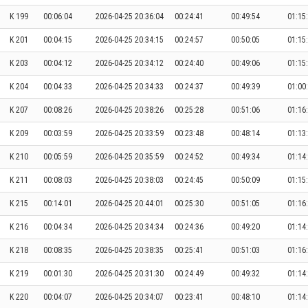
K 199
00:06:04
2026-04-25 20:36:04
00:24:41
00:49:54
01:15
K 201
00:04:15
2026-04-25 20:34:15
00:24:57
00:50:05
01:15
K 203
00:04:12
2026-04-25 20:34:12
00:24:40
00:49:06
01:15
K 204
00:04:33
2026-04-25 20:34:33
00:24:37
00:49:39
01:00
K 207
00:08:26
2026-04-25 20:38:26
00:25:28
00:51:06
01:16
K 209
00:03:59
2026-04-25 20:33:59
00:23:48
00:48:14
01:13
K 210
00:05:59
2026-04-25 20:35:59
00:24:52
00:49:34
01:14
K 211
00:08:03
2026-04-25 20:38:03
00:24:45
00:50:09
01:15
K 215
00:14:01
2026-04-25 20:44:01
00:25:30
00:51:05
01:16
K 216
00:04:34
2026-04-25 20:34:34
00:24:36
00:49:20
01:14
K 218
00:08:35
2026-04-25 20:38:35
00:25:41
00:51:03
01:16
K 219
00:01:30
2026-04-25 20:31:30
00:24:49
00:49:32
01:14
K 220
00:04:07
2026-04-25 20:34:07
00:23:41
00:48:10
01:14