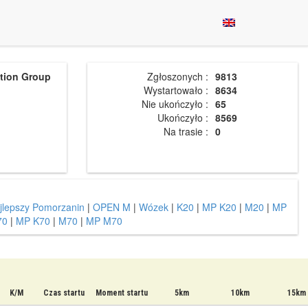
ution Group
Zgłoszonych :
9813
Wystartowało :
8634
Nie ukończyło :
65
Ukończyło :
8569
Na trasie :
0
jlepszy Pomorzanin
|
OPEN M
|
Wózek
|
K20
|
MP K20
|
M20
|
MP
70
|
MP K70
|
M70
|
MP M70
K/M
Czas startu
Moment startu
5km
10km
15km