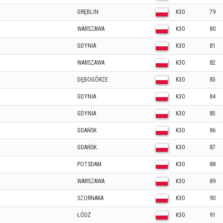
GRĘBLIN
K30
79
WARSZAWA
K30
80
GDYNIA
K30
81
WARSZAWA
K30
82
DĘBOGÓRZE
K30
83
GDYNIA
K30
84
GDYNIA
K30
85
GDAŃSK
K30
86
GDAŃSK
K30
87
Y
POTSDAM
K30
88
M
WARSZAWA
K30
89
Y
SZORNAKA
K30
90
ŁÓDŹ
K30
91