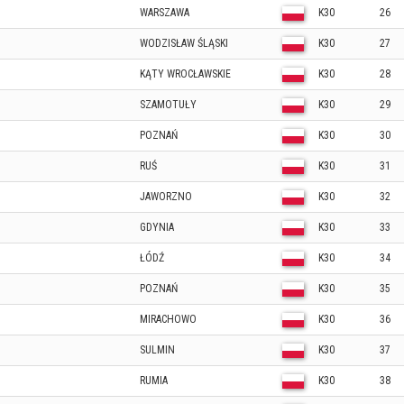
WARSZAWA
K30
26
WODZISŁAW ŚLĄSKI
K30
27
KĄTY WROCŁAWSKIE
K30
28
SZAMOTUŁY
K30
29
POZNAŃ
K30
30
RUŚ
K30
31
JAWORZNO
K30
32
GDYNIA
K30
33
ŁÓDŹ
K30
34
POZNAŃ
K30
35
MIRACHOWO
K30
36
SULMIN
K30
37
RUMIA
K30
38