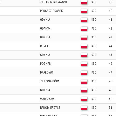
O
ZŁOTNIKI KUJAWSKIE
K30
39
PRUSZCZ GDAŃSKI
K30
40
GDYNIA
K30
41
GDAŃSK
K30
42
GDYNIA
K30
43
RUMIA
K30
44
GDYNIA
K30
45
POZNAN
K30
46
DARŁOWO
K30
47
ZIELONA GÓRA
K30
48
GDYNIA
K30
49
WARSZAWA
K30
50
RADOMIERZYCE
K30
51