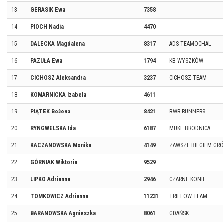
13
GERASIK Ewa
7358
14
PIOCH Nadia
4470
15
DALECKA Magdalena
8317
ADS TEAMOCHAL
16
PAZUŁA Ewa
1794
KB WYSZKÓW
17
CICHOSZ Aleksandra
3237
CICHOSZ TEAM
18
KOMARNICKA Izabela
4611
19
PIĄTEK Bożena
8421
BWR RUNNERS
20
RYNGWELSKA Ida
6187
MUKL BRODNICA
21
KACZANOWSKA Monika
4149
ZAWSZE BIEGIEM GR
22
GÓRNIAK Wiktoria
9529
23
LIPKO Adrianna
2946
CZARNE KONIE
24
TOMKOWICZ Adrianna
11231
TRIFLOW TEAM
25
BARANOWSKA Agnieszka
8061
GDAŃSK