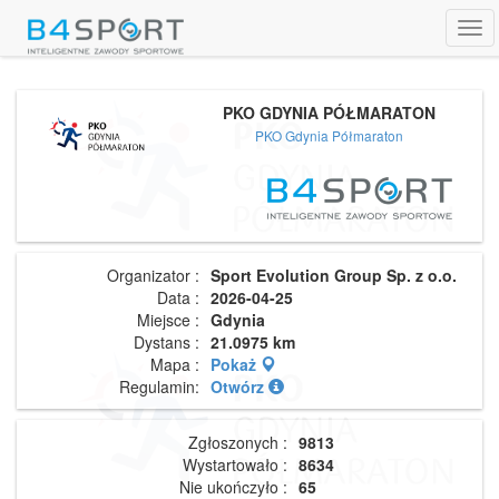
Tog
navi
PKO GDYNIA PÓŁMARATON
PKO Gdynia Półmaraton
Organizator :
Sport Evolution Group Sp. z o.o.
Data :
2026-04-25
Miejsce :
Gdynia
Dystans :
21.0975 km
Mapa :
Pokaż
Regulamin:
Otwórz
Zgłoszonych :
9813
Wystartowało :
8634
Nie ukończyło :
65