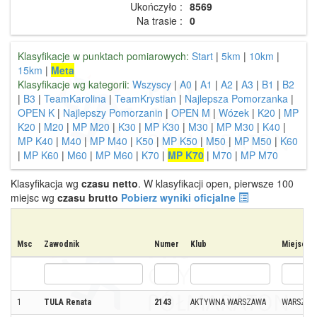
Ukończyło :
8569
Na trasie :
0
Klasyfikacje w punktach pomiarowych:
Start
|
5km
|
10km
|
15km
|
Meta
Klasyfikacje wg kategorii:
Wszyscy
|
A0
|
A1
|
A2
|
A3
|
B1
|
B2
|
B3
|
TeamKarolina
|
TeamKrystian
|
Najlepsza Pomorzanka
|
OPEN K
|
Najlepszy Pomorzanin
|
OPEN M
|
Wózek
|
K20
|
MP
K20
|
M20
|
MP M20
|
K30
|
MP K30
|
M30
|
MP M30
|
K40
|
MP K40
|
M40
|
MP M40
|
K50
|
MP K50
|
M50
|
MP M50
|
K60
|
MP K60
|
M60
|
MP M60
|
K70
|
MP K70
|
M70
|
MP M70
Klasyfikacja wg
czasu netto
. W klasyfikacji open, pierwsze 100
miejsc wg
czasu brutto
Pobierz wyniki oficjalne
Msc
Zawodnik
Numer
Klub
Miejscow
1
TULA Renata
2143
AKTYWNA WARSZAWA
WARSZAW