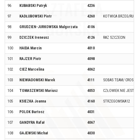
96
KUBABSKI Patryk
4236
97
KADŁUBOWSKI Piotr
4260
KOTWICA BRZEG/RUN1
98
GRUDZIEN-JURKOWSKA Malgorzata
4106
99
DZICZEK Ireneusz
4126
RAZ SZCZECIN
100
HAIDA Marcin
4010
101
RAJZER Piotr
4098
102
CIEŻ Marcelina
4062
103
NIEWIADOMSKI Marek
4111
SOBAS TEAM/ CROSS K
104
TOMASZEWSKI Mariusz
4053
CZŁOWIEK NIE JEST TAKI
105
KSIEZKA Joanna
4160
STRZEGOMSKA12
106
POLOK Bartosz
4031
107
GANDYRA Rafał
4067
108
GAJEWSKI Michał
4030