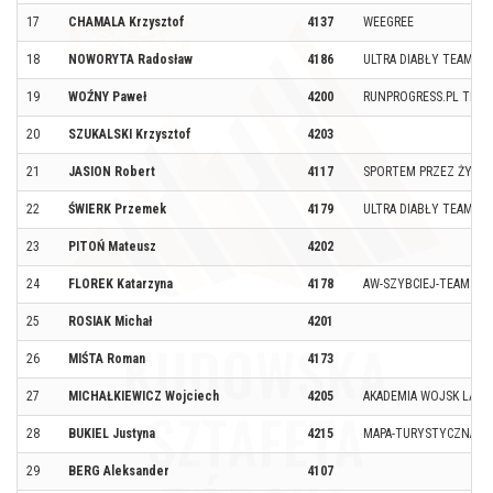
17
CHAMALA Krzysztof
4137
WEEGREE
18
NOWORYTA Radosław
4186
ULTRA DIABŁY TEAM L
19
WOŹNY Paweł
4200
RUNPROGRESS.PL TEAM
20
SZUKALSKI Krzysztof
4203
21
JASION Robert
4117
SPORTEM PRZEZ ŻYCIE
22
ŚWIERK Przemek
4179
ULTRA DIABŁY TEAM L
23
PITOŃ Mateusz
4202
24
FLOREK Katarzyna
4178
AW-SZYBCIEJ-TEAM
25
ROSIAK Michał
4201
26
MIŚTA Roman
4173
27
MICHAŁKIEWICZ Wojciech
4205
AKADEMIA WOJSK LĄD
28
BUKIEL Justyna
4215
MAPA-TURYSTYCZNA.PL
29
BERG Aleksander
4107