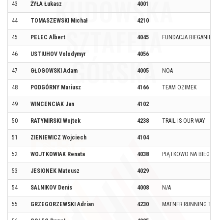
43
ŻYŁA Łukasz
4001
44
TOMASZEWSKI Michał
4210
45
PELEC Albert
4045
FUNDACJA BIEGANIE NA
46
USTIUHOV Volodymyr
4056
47
GŁOGOWSKI Adam
4005
NOA
48
PODGÓRNY Mariusz
4166
TEAM OZIMEK
49
WINCENCIAK Jan
4102
50
RATYMIRSKI Wojtek
4238
TRAIL IS OUR WAY
51
ZIENIEWICZ Wojciech
4104
52
WOJTKOWIAK Renata
4038
PIĄTKOWO NA BIEGOW
53
JESIONEK Mateusz
4029
54
SALNIKOV Denis
4008
N/A
55
GRZEGORZEWSKI Adrian
4230
MATNER RUNNING TEA