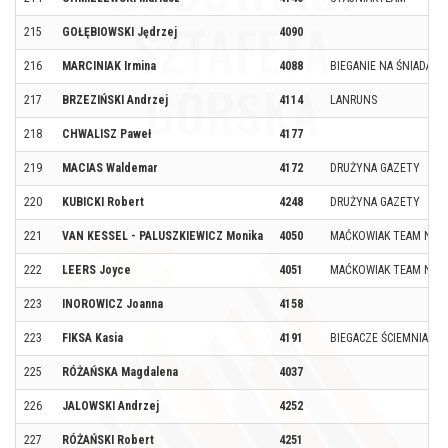
215
GOŁĘBIOWSKI Jędrzej
4090
216
MARCINIAK Irmina
4088
BIEGANIE NA ŚNIADANI
217
BRZEZIŃSKI Andrzej
4114
LANRUNS
218
CHWALISZ Paweł
4177
219
MACIAS Waldemar
4172
DRUŻYNA GAZETY
220
KUBICKI Robert
4248
DRUŻYNA GAZETY
221
VAN KESSEL - PALUSZKIEWICZ Monika
4050
MAĆKOWIAK TEAM NL
222
LEERS Joyce
4051
MAĆKOWIAK TEAM NL
223
INOROWICZ Joanna
4158
223
FIKSA Kasia
4191
BIEGACZE ŚCIEMNIACZE
225
RÓŻAŃSKA Magdalena
4037
226
JALOWSKI Andrzej
4252
227
RÓŻAŃSKI Robert
4251