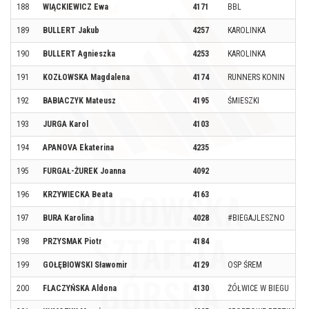
188
WIĄCKIEWICZ Ewa
4171
BBL
189
BULLERT Jakub
4257
KAROLINKA
190
BULLERT Agnieszka
4253
KAROLINKA
191
KOZŁOWSKA Magdalena
4174
RUNNERS KONIN
192
BABIACZYK Mateusz
4195
ŚMIESZKI
193
JURGA Karol
4103
194
APANOVA Ekaterina
4235
195
FURGAŁ-ŻUREK Joanna
4092
196
KRZYWIECKA Beata
4163
197
BURA Karolina
4028
#BIEGAJLESZNO
198
PRZYSMAK Piotr
4184
199
GOŁĘBIOWSKI Sławomir
4129
OSP ŚREM
200
FLACZYŃSKA Aldona
4130
ŻÓŁWICE W BIEGU