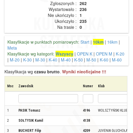
Zgłoszonych :
262
Wystartowało :
236
Nie ukończyło :
1
Ukończyło :
235
Na trasie :
0
Klasyfikacje w punktach pomiarowych:
Start
|
10km
|
16km
|
Meta
Klasyfikacje wg kategorii:
Wszyscy
|
OPEN K
|
OPEN M
|
K-20
|
M-20
|
K-30
|
M-30
|
K-40
|
M-40
|
K-50
|
M-50
|
K-60
|
M-60
Klasyfikacja wg
czasu brutto
.
Wyniki nieoficjalne !!!
Msc
Zawodnik
Numer
Klub
1
PASIK Tomasz
4196
WOLSZTYŃSKI KLUB B
2
SOŁTYSIK Kamil
4138
3
BUCHERT Filip
4209
JUVENIA GŁUCHOŁAZY