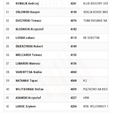
30
KOWALIK Andrzej
4261
KLUB BIEGOWY ODRA 
31
ORŁOWSKI Kacper
4190
SEKCJA BOKSU WKS ŚL
32
DUSZYŃSKI Tomasz
4076
TEAM BIEGANIE NA ŚNI
33
KŁODNICKI Krzysztof
4182
34
ŁUSIAK Łukasz
4110
KB SOBOTKA
35
ŚNIERZYŃSKI Robert
4189
36
MIELCAREK Tomasz
4155
37
LUBAŃSKI Mateusz
4156
38
VARENYTSIA Nadiia
4060
39
NATAMAH Тарас
4068
K-2
40
WOJTKOWIAK Stefan
4039
PIĄTKOWO NA BIEGOW
41
ADAMSKI Krzysztof
4227
HRW
42
LANGE Szymon
4204
WSK- WOJOWNICY SASK