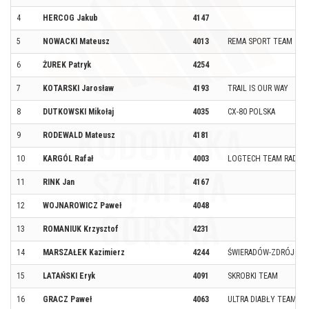
4
HERCOG Jakub
4147
5
NOWACKI Mateusz
4013
REMA SPORT TEAM
6
ŻUREK Patryk
4254
7
KOTARSKI Jarosław
4193
TRAIL IS OUR WAY
8
DUTKOWSKI Mikołaj
4035
CX-80 POLSKA
9
RODEWALD Mateusz
4181
10
KARGÓL Rafał
4003
LOGTECH TEAM RADZIO
11
RINK Jan
4167
12
WOJNAROWICZ Paweł
4048
13
ROMANIUK Krzysztof
4231
14
MARSZAŁEK Kazimierz
4244
ŚWIERADÓW-ZDRÓJ GÓ
15
LATAŃSKI Eryk
4091
SKROBKI TEAM
16
GRACZ Paweł
4063
ULTRA DIABŁY TEAM L