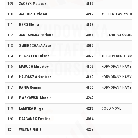
109
ŻACZYK Mateusz
4162
110
JAGODZIK Michał
4212
#FEIFERTEAM #MONDI
111
BERG Elwira
4108
112
JAROSIŃSKA Barbara
4081
BIEGANIE NA ŚNIADANI
113
SMIERZCHAŁA Adam
4089
114
POCZĄTEK Łukasz
4022
AUTOLIV RUN TEAM
115
MAKUCH Mirosław
4175
KORMORANY NAMYSL
116
HAJDASZ Arkadiusz
4169
KORMORANY NAMYSŁ
117
KANIA Roman
4170
KORMORANY NAMYSŁ
118
PIASKOWSKI Marcin
4242
119
ŁAMPIKA Kinga
4213
GOOD MOVE
120
DRAGANEK Ewelina
4084
121
WIĘCEK Maria
4229