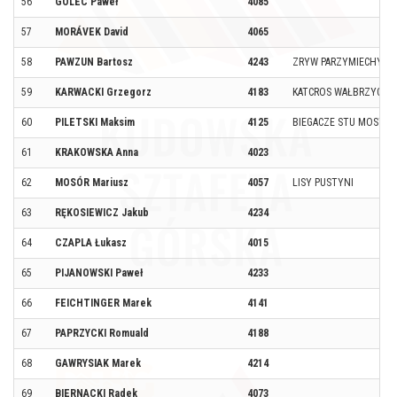
56
GOLEC Paweł
4085
57
MORÁVEK David
4065
58
PAWZUN Bartosz
4243
ZRYW PARZYMIECHY MO
59
KARWACKI Grzegorz
4183
KATCROS WAŁBRZYCH
60
PILETSKI Maksim
4125
BIEGACZE STU MOSTÓ
61
KRAKOWSKA Anna
4023
62
MOSÓR Mariusz
4057
LISY PUSTYNI
63
RĘKOSIEWICZ Jakub
4234
64
CZAPLA Łukasz
4015
65
PIJANOWSKI Paweł
4233
66
FEICHTINGER Marek
4141
67
PAPRZYCKI Romuald
4188
68
GAWRYSIAK Marek
4214
69
BIERNACKI Radek
4073