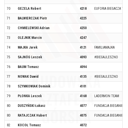
70
GEZELA Robert
4218
EUFORIA BIEGACZA TE
71
BALWIERCZAK Piotr
4225
72
CHMIELEWSKI Adrian
4250
73
OLEJNIK Marcin
4247
74
MAJKA Jarek
4121
FAMILIAMAJKA
75
SAJNÓG Leszek
4093
#BIEGAJLESZNO
76
BAUM Tomasz
4094
77
NOWAK Dawid
4135
#BIEGAJLESZNO
78
SZYMKOWIAK Dominik
4101
79
PŁONKA Leszek
4168
LADERMON TEAM
80
DUSZYŃSKI Łukasz
4077
FUNDACJA BIEGANIE NA
80
RATAJCZAK Hubert
4075
FUNDACJA BIEGANIE NA
82
KOCOŁ Tomasz
4072