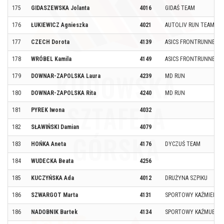
175
GIDASZEWSKA Jolanta
4016
GIDAŚ TEAM
176
ŁUKIEWICZ Agnieszka
4021
AUTOLIV RUN TEAM
177
CZECH Dorota
4139
ASICS FRONTRUNNER 
178
WRÓBEL Kamila
4149
ASICS FRONTRUNNER
179
DOWNAR-ZAPOLSKA Laura
4239
MD RUN
180
DOWNAR-ZAPOLSKA Rita
4240
MD RUN
181
PYREK Iwona
4032
182
SŁAWIŃSKI Damian
4079
183
HOŃKA Aneta
4176
DYCZUŚ TEAM
184
WUDECKA Beata
4256
185
KUCZYŃSKA Ada
4012
DRUŻYNA SZPIKU
186
SZWARGOT Marta
4131
SPORTOWY KAŹMIERZ
186
NADOBNIK Bartek
4134
SPORTOWY KAŹMUERZ