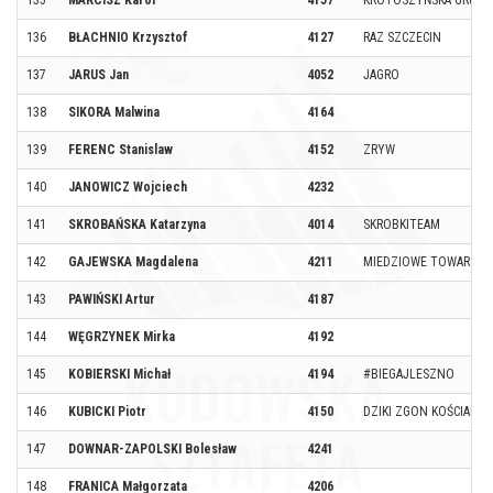
135
MARCISZ Karol
4157
KROTOSZYŃSKA GRUPA
136
BŁACHNIO Krzysztof
4127
RAZ SZCZECIN
137
JARUS Jan
4052
JAGRO
138
SIKORA Malwina
4164
139
FERENC Stanislaw
4152
ZRYW
140
JANOWICZ Wojciech
4232
141
SKROBAŃSKA Katarzyna
4014
SKROBKITEAM
142
GAJEWSKA Magdalena
4211
MIEDZIOWE TOWARZYS
143
PAWIŃSKI Artur
4187
144
WĘGRZYNEK Mirka
4192
145
KOBIERSKI Michał
4194
#BIEGAJLESZNO
146
KUBICKI Piotr
4150
DZIKI ZGON KOŚCIAN
147
DOWNAR-ZAPOLSKI Bolesław
4241
148
FRANICA Małgorzata
4206