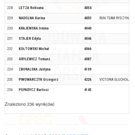
228
LETZA Roksana
4054
229
NADOLNA Karina
4055
RUN TEAM RYDZYNA
230
KRAJEWSKA Irmina
4040
231
STAJER Edyta
4046
232
KOŁTOWSKI Michał
4066
233
GRYLEWICZ Tomasz
4087
234
ZBORALSKA Justyna
4109
235
PIWOWARCZYK Grzegorz
4226
VICTORIA GŁUCHOŁAZY
236
POPADYCZ Bartosz
4145
Znaleziono 236 wynik(ów)