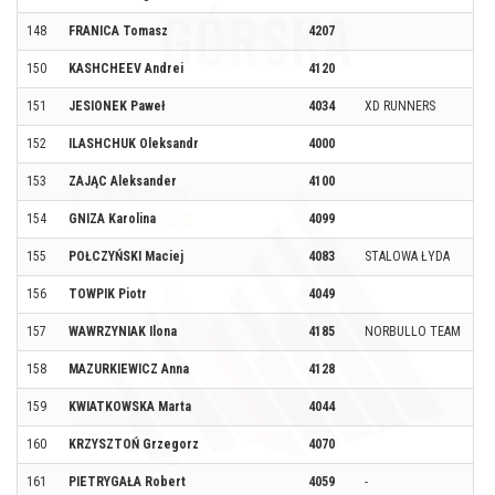
148
FRANICA Tomasz
4207
150
KASHCHEEV Andrei
4120
151
JESIONEK Paweł
4034
XD RUNNERS
152
ILASHCHUK Oleksandr
4000
153
ZAJĄC Aleksander
4100
154
GNIZA Karolina
4099
155
POŁCZYŃSKI Maciej
4083
STALOWA ŁYDA
156
TOWPIK Piotr
4049
157
WAWRZYNIAK Ilona
4185
NORBULLO TEAM
158
MAZURKIEWICZ Anna
4128
159
KWIATKOWSKA Marta
4044
160
KRZYSZTOŃ Grzegorz
4070
161
PIETRYGAŁA Robert
4059
-