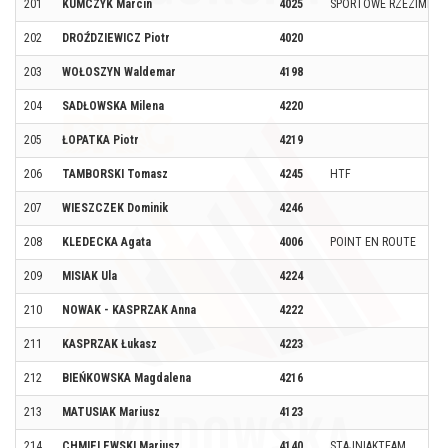
201
KUMCZYK Marcin
4025
SPORTOWE RZEZIMIESZ
202
DROŹDZIEWICZ Piotr
4020
203
WOŁOSZYN Waldemar
4198
204
SADŁOWSKA Milena
4220
205
ŁOPATKA Piotr
4219
206
TAMBORSKI Tomasz
4245
HTF
207
WIESZCZEK Dominik
4246
208
KLEDECKA Agata
4006
POINT EN ROUTE
209
MISIAK Ula
4224
210
NOWAK - KASPRZAK Anna
4222
211
KASPRZAK Łukasz
4223
212
BIEŃKOWSKA Magdalena
4216
213
MATUSIAK Mariusz
4123
214
CHMIELEWSKI Mariusz
4140
STAJNIAKTEAM