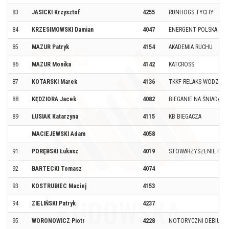
83
JASICKI Krzysztof
4255
RUNHOGS TYCHY
84
KRZESIMOWSKI Damian
4047
ENERGENT POLSKA
85
MAZUR Patryk
4154
AKADEMIA RUCHU
86
MAZUR Monika
4142
KATCROSS
87
KOTARSKI Marek
4136
TKKF RELAKS WODZISŁA
88
KĘDZIORA Jacek
4082
BIEGANIE NA ŚNIADANI
89
ŁUSIAK Katarzyna
4115
KB BIEGACZA
MACIEJEWSKI Adam
4058
91
PORĘBSKI Łukasz
4019
STOWARZYSZENIE PODR
92
BARTECKI Tomasz
4074
93
KOSTRUBIEC Maciej
4153
94
ZIELIŃSKI Patryk
4237
95
WORONOWICZ Piotr
4228
NOTORYCZNI DEBIUTA