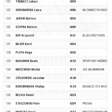
122
TRĘBACZ Łukasz
4009
123
SKROBAŃSKA Laura
4086
MŁYNARCZYK ENDURAN
124
JARONI Bartosz
4036
125
SZOPKA Bartosz
4080
126
RUP Krzysztof
4161
BLUES BROTHERS
127
BAJER Karol
4064
128
PLUTA Kinga
4043
129
NADOBNIK Beata
4133
SPORTOWY KAŹMIERZ
130
MIEDZIŃSKI Michał
4113
JKS SALAMANDRA
131
ZIÓŁKOWSKI Jarosław
4148
132
KUKOBNIKAVA Vitaliya
4124
BIEGACZE STU MOSTÓ
133
BELICA Daniel
4024
134
STASZEWSKI Piotr
4259
PRO366