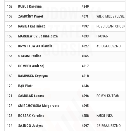
162
KUBUJ Karolina
4249
163
ZAMOŚNY Paweł
4071
WILKI MIĘDZYLESIE
164
RABIEJ Kazimierz
4197
ROZBIEGANI CHOJNÓW
165
MARKIEWICZ Joanna Zuza
4033
PRO366
166
KRYSTKOWIAK Klaudia
4027
#BIEGAJLESZNO
167
STAMM Paulina
4165
168
DOMBEK Andrzej
4017
169
KAMIŃSKA Krystyna
4018
170
BĄK Piotr
4146
171
SAMOLAK Łukasz
4096
POMYŁKA TEAM
172
ŚMIECHOWSKA Małgorzata
4095
173
ROSZAK Karolina
4258
KAROLINKA
174
SAJNÓG Justyna
4097
#BIEGAJLESZNO