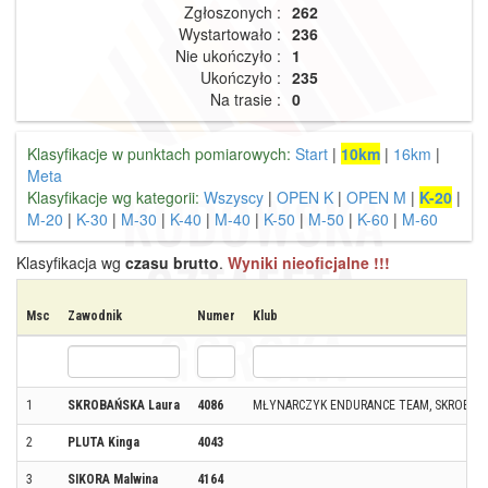
Zgłoszonych :
262
Wystartowało :
236
Nie ukończyło :
1
Ukończyło :
235
Na trasie :
0
Klasyfikacje w punktach pomiarowych:
Start
|
10km
|
16km
|
Meta
Klasyfikacje wg kategorii:
Wszyscy
|
OPEN K
|
OPEN M
|
K-20
|
M-20
|
K-30
|
M-30
|
K-40
|
M-40
|
K-50
|
M-50
|
K-60
|
M-60
Klasyfikacja wg
czasu brutto
.
Wyniki nieoficjalne !!!
Msc
Zawodnik
Numer
Klub
1
SKROBAŃSKA Laura
4086
MŁYNARCZYK ENDURANCE TEAM, SKROBKI
2
PLUTA Kinga
4043
3
SIKORA Malwina
4164