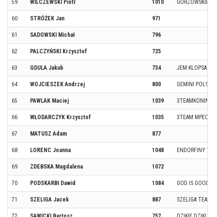
59
WILCZEWSKI Piotr
1010
GORZOWSKIE BI
60
STRÓŻEK Jan
971
61
SADOWSKI Michał
796
62
PALCZYŃSKI Krzysztof
725
63
GDULA Jakub
734
JEM KLOPSA
64
WOJCIESZEK Andrzej
800
GEMINI POLSKA
65
PAWLAK Maciej
1039
3TEAMKONIN/MP
66
WŁODARCZYK Krzysztof
1035
3TEAM MPEC KO
67
MATUSZ Adam
877
68
LORENC Joanna
1048
ENDORFINY WĄ
69
ZDEBSKA Magdalena
1072
70
PODSKARBI Dawid
1084
GOD IS GOOD
71
SZELIGA Jacek
887
SZELIGA TEAM
72
SAWICKI Bartosz
757
DZIKIE DZIKI G