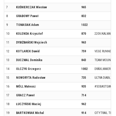
7
KUŚNIERCZAK Wiesław
965
8
GRABOWY Paweł
832
9
TOMASIAK Adam
1022
10
KOLENDA Krzysztof
870
220V/KALMAR R
11
DYBIŻBAŃSKI Wojciech
963
12
KOTLAREK Dawid
759
VEGE RUNNERS 
13
DUCZMAL Dominika
843
TEAM MOUNTAIN
14
OLCZYK Grzegorz
1002
DRÄXLMAIER
15
NOWORYTA Radosław
735
ULTRA DIABŁY T
16
MÓLL Mateusz
935
#SOBASTEAM
17
GRACZ Paweł
714
18
ŁUCZYŃSKI Maciej
962
19
BARTKOWIAK Michal
914
CITYTRAIL TEAM