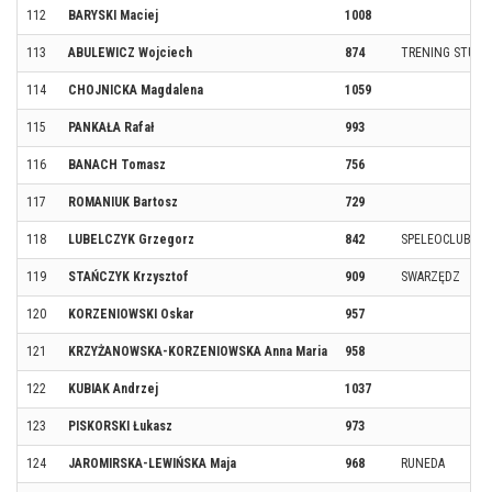
112
BARYSKI Maciej
1008
113
ABULEWICZ Wojciech
874
TRENING STUDI
114
CHOJNICKA Magdalena
1059
115
PANKAŁA Rafał
993
116
BANACH Tomasz
756
117
ROMANIUK Bartosz
729
118
LUBELCZYK Grzegorz
842
SPELEOCLUB W
119
STAŃCZYK Krzysztof
909
SWARZĘDZ
120
KORZENIOWSKI Oskar
957
121
KRZYŻANOWSKA-KORZENIOWSKA Anna Maria
958
122
KUBIAK Andrzej
1037
123
PISKORSKI Łukasz
973
124
JAROMIRSKA-LEWIŃSKA Maja
968
RUNEDA