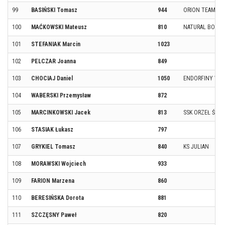
99
BASIŃSKI Tomasz
944
ORION TEAM
100
MAĆKOWSKI Mateusz
810
NATURAL BORN 
101
STEFANIAK Marcin
1023
102
PELCZAR Joanna
849
103
CHOCIAJ Daniel
1050
ENDORFINY WĄ
104
WABERSKI Przemysław
872
105
MARCINKOWSKI Jacek
813
SSK ORZEŁ ŚWI
106
STASIAK Łukasz
797
107
GRYKIEL Tomasz
840
KS JULIAN
108
MORAWSKI Wojciech
933
109
FARION Marzena
860
110
BERESIŃSKA Dorota
881
111
SZCZĘSNY Paweł
820