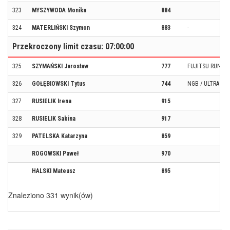
323
MYSZYWODA Monika
884
324
MATERLIŃSKI Szymon
883
-
Przekroczony limit czasu: 07:00:00
325
SZYMAŃSKI Jarosław
777
FUJITSU RUNNI
326
GOŁĘBIOWSKI Tytus
744
NGB / ULTRA FA
327
RUSIELIK Irena
915
328
RUSIELIK Sabina
917
329
PATELSKA Katarzyna
859
ROGOWSKI Paweł
970
HALSKI Mateusz
895
Znaleziono 331 wynik(ów)