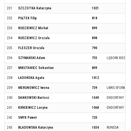
231
SZCZOTKA Katarzyna
1021
232
PIĄTEK Filip
818
233
RUDZIEWICZ Michał
899
234
RUDZIEWICZ Urszula
898
235
FLESZER Urszula
790
236
SZYMAŃSKI Adam
755
LĘBORK BIEGACZ
237
MIKUTANIEC Sebastian
809
238
ŁADOŃSKA Agata
1012
239
MERUNOWICZ Iwona
739
LMKS SFORA C
240
DANKOWSKI Bartosz
1049
ENDORFINY WĄ
241
KIRKIEWICZ Lucyna
1068
ENDORFINY WĄ
242
SMYK Paweł
720
243
BLADOWSKA Katarzyna
1034
RUNEDA