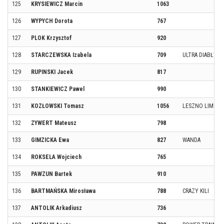
125
KRYSIEWICZ Marcin
1063
126
WYPYCH Dorota
767
127
PLOK Krzysztof
920
128
STARCZEWSKA Izabela
709
ULTRA DIABŁY T
129
RUPINSKI Jacek
817
130
STANKIEWICZ Pawel
990
131
KOZŁOWSKI Tomasz
1056
LESZNO LIMITS
132
ZYWERT Mateusz
798
133
GIMZICKA Ewa
827
WANDA
134
ROKSELA Wojciech
765
135
PAWZUN Bartek
910
136
BARTMAŃSKA Mirosława
788
CRAZY KILI
137
ANTOLIK Arkadiusz
736