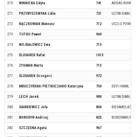
270
WINNICKA Edyta
741
ADIDAS RUNNERS
271
PRZYBYSZEWSKA Lidia
721
ULTRA DIABŁY
272
RĄCZKOWIAK Mateusz
712
USZŁO POWIETR
273
TUTKO Paweł
969
274
WOJDAŁOWICZ Ewa
713
275
ŚLUSAREK Rafał
1013
276
ZYGMAN Marta
715
277
ŚLUSAREK Grzegorz
972
278
MRUCZYŃSKA-PIETRUCZANIS Katarzyna
750
DEVI HIMAL TE
279
LECH Jacek
989
ULTRA DIABŁY T
280
SIARKIEWICZ Jola
806
BIEGAMDLAZDRO
281
BORODYN Andrzej
825
BOROFAMILY RU
282
SZCZĘSNA Agata
967