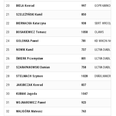
20
BIELA Konrad
997
GOPR KARKONO
21
SZELEŻYŃSKI Kamil
850
22
BIERNACKA Katarzyna
938
SBRT WROCŁAW
23
BOSAKIEWICZ Tomasz
1058
OLAWS
24
GOLONKA Paweł
781
KB WIKON NOWA
25
NOWIK Kamil
737
ULTRA DIABŁY T
26
ŚWIERK Przemysław
801
ULTRA DIABŁY T
27
SZARAPANOWSKI Damian
758
ULTRA DIABŁY T
28
STELMACH Szymon
1028
DRÄXLMAIER
29
JAKUBCZAK Konrad
837
30
KUBIAK Jagoda
1047
31
WOJNAROWICZ Paweł
923
32
WALIGÓRA Mateusz
763