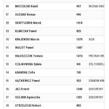
86
MOCZULSKI Kamil
937
MOCNA GRUPA C
87
OLESIAK Roman
996
88
SENFTLEBEN Marek
1018
89
KLIMCZAK Paweł
823
90
KRAJEWSKI Marcin
1079
NOA
91
INGLOT Paweł
1087
92
HALESZCZUK Tomasz
1074
PRO-RUN WROC
93
CZAJKOWSKA Sylwia
941
ŻÓŁTOKRÓLEWS
94
ADAMSKA Zofia
745
95
GĄTKIEWICZ Paweł
932
ESKADRA KRAKÓ
96
JAZ Ernest
1040
ENDORFINY WĄ
97
OLEJNIK Agnieszka
1051
ENDORFINY WĄ
98
STRZELECKI Robert
803