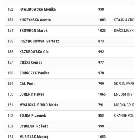
152
PAWLIKOWSKA Monika
930
153
KUCZYŃSKA Anetta
1083
STAJNIA CROSSF
154
SKOWRON Marek
1025
DRÄXLMAIER
155
PRZYBOROWSKI Bartosz
873
156
KAZUBOWSKA Ola
992
157
CIĘŻKI Konrad
977
158
ZDUŃCZYK Paulina
978
159
CAL Piotr
799
5K RUN EVERY D
160
LORENC Paweł
1065
ENDORFINY WĄ
161
MYŚLICKA-PIWKO Marta
791
MOCNA GRUPA C
162
SOJKA Przemek
853
ORANGE POLSKA
163
CYBULSKI Robert
999
164
MUSIELAK Maciej
1053