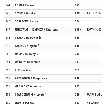
244
NOWAK Paulina
953
245
SZYMCZAK Łukasz
1081
FARTY PUSZCZY
246
TERLECKA Justyna
776
247
FINKOWIAT - SZYMCZAK Katarzyna
1080
FARTY PUSZCZY
248
CZARNOTA Sławomir
828
249
KAŁŁAUR Krzysztof
848
250
MALINOWSKA Zyta
705
251
WIŚNIEWSKI Tomasz
793
252
PLIS Jordan
919
253
KAZUBOWSKA Małgorzata
991
254
WESOŁOWSKA Iwona
975
255
STARCZEWSKI Krzysztof
723
ULTRA DIABŁY T
256
LEDWIG Dariusz
942
CYKLOFAN