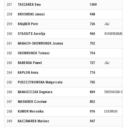
257
TASZAREK Ewa
1069
258
KROSIŃSKI Janusz
948
259
KNĄBER Piotr
726
J&J
260
STASIUTE Aurelija
960
#UNBREAKABLE
261
BANACH-SKOWRONEK Joanna
752
262
SKOWRONEK Tomasz
754
263
RABENDA Paweł
727
J&J
264
KAPŁON Anna
774
265
PUSZCZYKOWSKA Małgorzata
703
266
BANASZCZAK Dagmara
869
ŚWIDNICKA GRU
267
MASIAREK Czesław
852
268
KUMOR Weronika
976
EVERRUN
269
KACZMAREK Mariusz
947