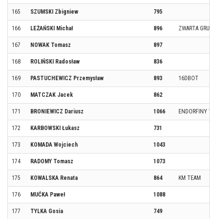
165
SZUMSKI Zbigniew
795
166
LEŻAŃSKI Michał
896
ZWARTA GRUPA 
167
NOWAK Tomasz
897
168
ROLIŃSKI Radosław
836
169
PASTUCHEWICZ Przemysław
893
16DBOT
170
MATCZAK Jacek
862
171
BRONIEWICZ Dariusz
1066
ENDORFINY WĄ
172
KARBOWSKI Łukasz
731
173
KOMADA Wojciech
1043
174
RADOMY Tomasz
1073
175
KOWALSKA Renata
864
KM TEAM
176
MUĆKA Paweł
1088
177
TYLKA Gosia
749