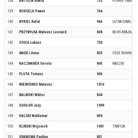
138
ANTOLIK Aneta
732
POWER TRAININ
139
ROKSELA Paweł
764
140
NYKIEL Rafał
966
ULTRA DIABŁY T
141
PRZYBYŁKA Mateusz Leonard
838
MLKS KRAJNA S
142
OSICA Łukasz
730
143
MADEJ Anna
833
VEGE RUNNERS
144
KACZMAREK Dorota
845
RADZIKI
145
PLUTA Tomasz
906
146
WIEWIÓRKO Mateusz
1016
147
BALIŃSKI Wiktor
844
148
GODŁOŃ Jeży
1099
149
HALSKI Waldemar
894
150
KLIŃSKI Wojciech
1001
TRAFICA
151
GRABOWA Paulina
831