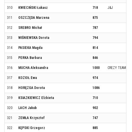
310
KWIECIŃSKI Łukasz
718
J&J
311
OSZCZĘDA Marzena
875
312
SREBRO Michał
787
313
WIŚNIEWSKA Dorota
794
314
PASIEKA Magda
814
315
PERKA Barbara
846
316
MUCHA Aleksandra
1000
CREZY TEAM
317
KOZIOŁ Ewa
974
318
HORĘZGA Dorota
1086
319
KSIAZKIEWICZ Elzbieta
710
320
LACH Jakub
902
321
ZEMŁA Krzysztof
747
322
KĘPSKI Grzegorz
885