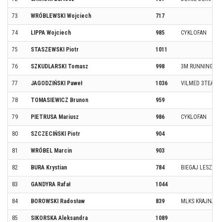
73
WRÓBLEWSKI Wojciech
717
74
LIPPA Wojciech
985
CYKLOFAN
75
STASZEWSKI Piotr
1011
76
SZKUDLARSKI Tomasz
998
3M RUNNING T
77
JAGODZIŃSKI Paweł
1036
VILMED 3TEAM 
78
TOMASIEWICZ Brunon
959
79
PIETRUSA Mariusz
986
CYKLOFAN
80
SZCZECIŃSKI Piotr
904
81
WRÓBEL Marcin
903
82
BURA Krystian
784
BIEGAJ LESZNO
83
GANDYRA Rafał
1044
84
BOROWSKI Radosław
839
MLKS KRAJNA
85
SIKORSKA Aleksandra
1089