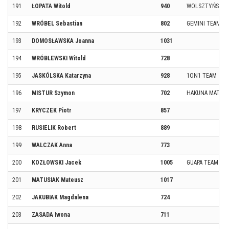
191
ŁOPATA Witold
940
WOLSZTYŃSKI K
192
WRÓBEL Sebastian
802
GEMINI TEAM
193
DOMOSŁAWSKA Joanna
1031
194
WRÓBLEWSKI Witold
728
195
JASKÓLSKA Katarzyna
928
1ON1 TEAM
196
MISTUR Szymon
702
HAKUNA MATATA
197
KRYCZEK Piotr
857
198
RUSIELIK Robert
889
199
WALCZAK Anna
773
200
KOZŁOWSKI Jacek
1005
GUAPA TEAM
201
MATUSIAK Mateusz
1017
202
JAKUBIAK Magdalena
724
203
ZASADA Iwona
711