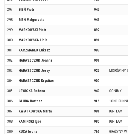
297
BIEŃ Piotr
945
298
BIEŃ Małgorzata
946
299
MARKOWSKI Piotr
892
300
MARKOWSKA Lidia
891
301
KACZMAREK Łukasz
983
302
HARASZCZUK Joanna
901
302
HARASZCZUK Jerzy
922
MORŚWINY SZCZ
304
HARASZCZUK Krystian
900
305
LEWICKA Bożena
949
GONIMY
306
GLUBA Bartosz
916
1ON1 RUNNING
307
KWIATKOWSKA Marta
981
IGI-TEAM
308
KAMINSKI Igor
980
IGI-TEAM
309
KUCA Iwona
766
GRAŻYNY W GÓ