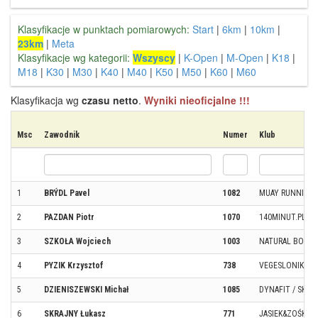
Klasyfikacje w punktach pomiarowych:
Start
|
6km
|
10km
|
23km
|
Meta
Klasyfikacje wg kategorii:
Wszyscy
|
K-Open
|
M-Open
|
K18
|
M18
|
K30
|
M30
|
K40
|
M40
|
K50
|
M50
|
K60
|
M60
Klasyfikacja wg
czasu netto
.
Wyniki nieoficjalne !!!
Msc
Zawodnik
Numer
Klub
1
BRÝDL Pavel
1082
MUAY RUNNING
2
PAZDAN Piotr
1070
140MINUT.PL
3
SZKOŁA Wojciech
1003
NATURAL BORN 
4
PYZIK Krzysztof
738
VEGESLONIKN TE
5
DZIENISZEWSKI Michał
1085
DYNAFIT / SKALN
6
SKRAJNY Łukasz
771
JASIEK&ZOŚKA