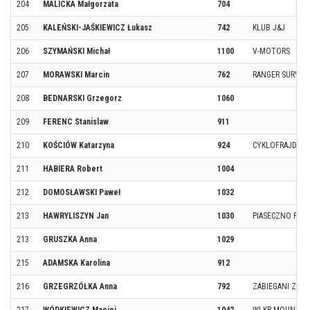
204
MALICKA Małgorzata
704
205
KALEŃSKI-JAŚKIEWICZ Łukasz
742
KLUB J&J
206
SZYMAŃSKI Michał
1100
V-MOTORS
207
MORAWSKI Marcin
762
RANGER SURVIV
208
BEDNARSKI Grzegorz
1060
209
FERENC Stanislaw
911
210
KOŚCIÓW Katarzyna
924
CYKLOFRAJDA
211
HABIERA Robert
1004
212
DOMOSŁAWSKI Paweł
1032
213
HAWRYLISZYN Jan
1030
PIASECZNO RUN
213
GRUSZKA Anna
1029
215
ADAMSKA Karolina
912
216
GRZEGRZÓŁKA Anna
792
ZABIEGANI Z LE