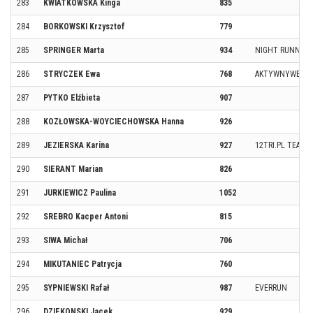
283
KWIATKOWSKA Kinga
835
284
BORKOWSKI Krzysztof
779
285
SPRINGER Marta
934
NIGHT RUNNERS
286
STRYCZEK Ewa
768
AKTYWNYWEEK
287
PYTKO Elźbieta
907
288
KOZŁOWSKA-WOYCIECHOWSKA Hanna
926
289
JEZIERSKA Karina
927
12TRI.PL TEAM 
290
SIERANT Marian
826
291
JURKIEWICZ Paulina
1052
292
SREBRO Kacper Antoni
815
293
SIWA Michał
706
294
MIKUTANIEC Patrycja
760
295
SYPNIEWSKI Rafał
987
EVERRUN
296
DZIEKONSKI Jacek
929