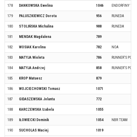
178
DANKOWSKA Ewelina
1046
ENDORFINY WĄ
179
PALUSZKIEWICZ Dorota
956
RUNEDA
180
STOLIŃSKA Michalina
988
RUNEDA
181
MENDAK Magdalena
789
182
WOSIAK Karolina
782
NOA
183
MATYJA Wioleta
786
RUNNER'S POWE
184
MATYJA Andrzej
858
RUNNER'S POWE
185
KROP Matuesz
879
186
WOJCIECHOWSKI Tomasz
1071
187
GIDASZEWSKA Jolanta
772
188
KARCZEWSKA Izabela
1055
189
IŁOWIECKI Dominik
1054
NBR TEAM
190
SUCHOLAS Maciej
1019