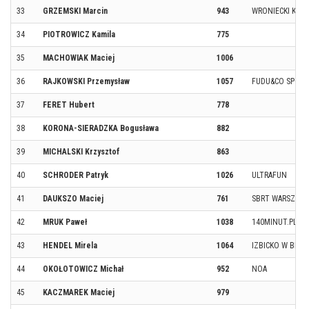
33
GRZEMSKI Marcin
943
WRONIECKI KLUB
34
PIOTROWICZ Kamila
775
35
MACHOWIAK Maciej
1006
36
RAJKOWSKI Przemysław
1057
FUDU&CO SPORT
37
FERET Hubert
778
38
KORONA-SIERADZKA Bogusława
882
39
MICHALSKI Krzysztof
863
40
SCHRODER Patryk
1026
ULTRAFUN
41
DAUKSZO Maciej
761
SBRT WARSZAW
42
MRUK Paweł
1038
140MINUT.PL
43
HENDEL Mirela
1064
IZBICKO W BIEG
44
OKOŁOTOWICZ Michał
952
NOA
45
KACZMAREK Maciej
979