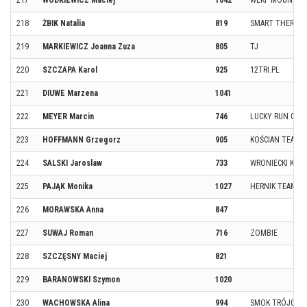
217
WÓDKIEWICZ Maciej
1042
WLKP MOUNTAIN
218
ŻBIK Natalia
819
SMART THERAPY
219
MARKIEWICZ Joanna Zuza
805
TJ
220
SZCZAPA Karol
925
12TRI.PL
221
DIUWE Marzena
1041
222
MEYER Marcin
746
LUCKY RUN CLU
223
HOFFMANN Grzegorz
905
KOŚCIAN TEAM
224
SALSKI Jaroslaw
733
WRONIECKI KLUB
225
PAJĄK Monika
1027
HERNIK TEAM
226
MORAWSKA Anna
847
227
SUWAJ Roman
716
ZOMBIE
228
SZCZĘSNY Maciej
821
229
BARANOWSKI Szymon
1020
230
WACHOWSKA Alina
994
SMOK TRÓJGŁO