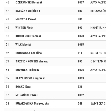
46
CZERWIŃSKI Dominik
1077
ALVO RACING T
47
KAŁUŻNY Wojciech
880
BIEGOWA ŚWIDN
48
MROWCA Paweł
780
49
WINTER Piotr
890
NIGHT RUNNERS
50
KUCHARSKI Tomasz
1078
ALVO RACING T
51
WILK Maciej
1015
52
BOROWSKA Karolina
811
KGHM ZG RUN
53
TRZCIONKOWSKI Mariusz
995
OSV TEAM OLKU
54
BUDYNEK Tadeusz
1076
ALVO RACING T
55
BŁAŻEJCZYK Zbigniew
1009
56
BOĆKO Ewa
931
57
MORAŃSKI Paweł
1092
58
KUŁAKOWSKA Małgorzata
748
ŚWDNICKA GRUP