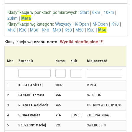
Klasyfikacje w punktach pomiarowych:
Start
|
6km
|
10km
|
23km
|
Meta
Klasyfikacje wg kategorii:
Wszyscy
|
K-Open
|
M-Open
|
K18
|
M18
|
K30
|
M30
|
K40
|
M40
|
K50
|
M50
|
K60
|
M60
Klasyfikacja wg
czasu netto
.
Wyniki nieoficjalne !!!
Msc
Zawodnik
Numer
Klub
Miejscowość
Kra
1
KUBIAK Andrzej
1037
RUMIA
2
BANACH Tomasz
756
SZCZECIN
3
ROKSELA Wojciech
765
OSTRÓW WIELKOPOLSKI
4
SUWAJ Roman
716
ZOMBIE
ZIELONA GÓRA
5
SZCZĘSNY Maciej
821
ŚWIEBODZIN