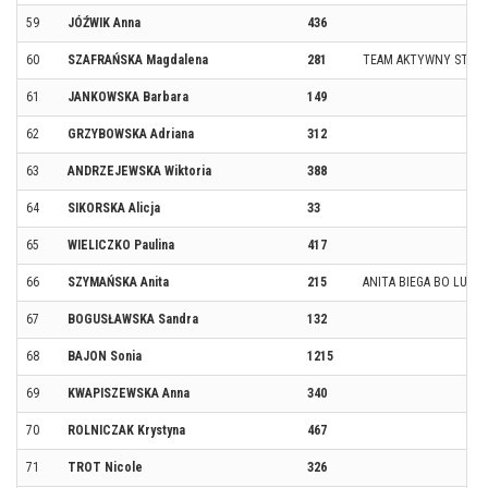
59
JÓŹWIK Anna
436
60
SZAFRAŃSKA Magdalena
281
TEAM AKTYWNY STĘS
61
JANKOWSKA Barbara
149
62
GRZYBOWSKA Adriana
312
63
ANDRZEJEWSKA Wiktoria
388
64
SIKORSKA Alicja
33
65
WIELICZKO Paulina
417
66
SZYMAŃSKA Anita
215
ANITA BIEGA BO LUBI
67
BOGUSŁAWSKA Sandra
132
68
BAJON Sonia
1215
69
KWAPISZEWSKA Anna
340
70
ROLNICZAK Krystyna
467
71
TROT Nicole
326