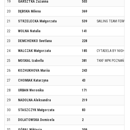
19
GARSZTKA Zuzanna
503
20
DĘBSKA Milena
369
21
STRZELECKA Małgorzata
539
SAILING TEAM FERAJN
22
WOLNA Natalia
141
23
DEMCHENKO Svetlana
228
24
WALCZAK Małgorzata
185
CYTADELA BY NIGHT
25
MOSKAL Izabella
381
TKKF MPK POZNAŃ
26
KOZHUKHOVA Mariia
243
27
CHOMIAK Katarzyna
43
28
URBAN Weronika
171
29
NADOLNA Aleksandra
219
30
STASZCZYK Małgorzata
83
31
DOLATOWSKA Domicela
2
32
GÓRAL Wiktoria
309