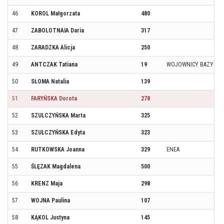
46
KOROL Małgorzata
480
47
ZABOLOTNAIA Daria
317
48
ZARADZKA Alicja
250
49
ANTCZAK Tatiana
19
WOJOWNICY BAZY
50
SŁOMA Natalia
139
51
FARYŃSKA Dorota
278
52
SZULCZYŃSKA Marta
325
53
SZULCZYŃSKA Edyta
323
54
RUTKOWSKA Joanna
329
ENEA
55
ŚLĘZAK Magdalena
500
56
KRENZ Maja
298
57
WOJNA Paulina
107
58
KĄKOL Justyna
145