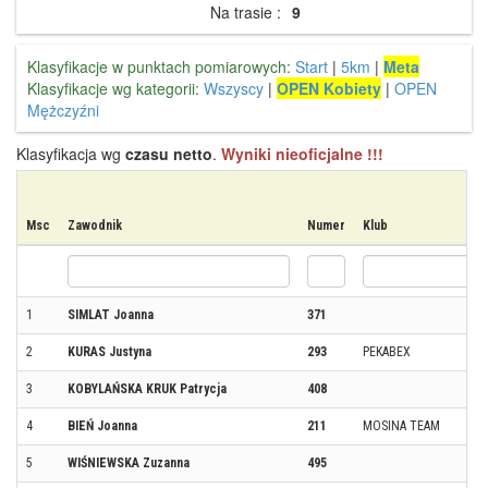
Na trasie :
9
Klasyfikacje w punktach pomiarowych:
Start
|
5km
|
Meta
Klasyfikacje wg kategorii:
Wszyscy
|
OPEN Kobiety
|
OPEN
Mężczyźni
Klasyfikacja wg
czasu netto
.
Wyniki nieoficjalne !!!
Msc
Zawodnik
Numer
Klub
1
SIMLAT Joanna
371
2
KURAS Justyna
293
PEKABEX
3
KOBYLAŃSKA KRUK Patrycja
408
4
BIEŃ Joanna
211
MOSINA TEAM
5
WIŚNIEWSKA Zuzanna
495