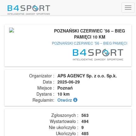
Tog
navi
POZNAŃSKI CZERWIEC ’56 – BIEG
PAMIĘCI 10 KM
POZNAŃSKI CZERWIEC ’56 – BIEG PAMIĘCI
Organizator :
APS AGENCY Sp. z o.o. Sp.k.
Data :
2025-06-29
Miejsce :
Poznań
Dystans :
10 km
Regulamin:
Otwórz
Zgłoszonych :
563
Wystartowało :
494
Nie ukończyło :
9
Ukończyło :
485