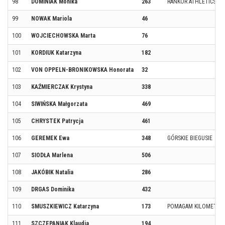
98
DOMINIAK Monika
263
RANKOR ATHLETICS
99
NOWAK Mariola
46
100
WOJCIECHOWSKA Marta
76
101
KORDIUK Katarzyna
182
102
VON OPPELN-BRONIKOWSKA Honorata
32
103
KAŹMIERCZAK Krystyna
338
104
SIWIŃSKA Małgorzata
469
105
CHRYSTEK Patrycja
461
106
GEREMEK Ewa
348
GÓRSKIE BIEGUSIE
107
SIODŁA Marlena
506
108
JAKÓBIK Natalia
286
109
DRGAS Dominika
432
110
SMUSZKIEWICZ Katarzyna
173
POMAGAM KILOMETRA
111
SZCZEPANIAK Klaudia
194