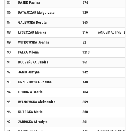
85
RAJEK Paulina
274
86
RATAJCZAK Małgorzata
129
87
GAJEWSKA Dorota
365
88
ŁYSZCZAK Monika
316
YANOSIK ACTIVE TEAM
89
WITKOWSKA Joanna
82
90
PAŁKA Milena
1213
91
KUCZYŃSKA Sandra
161
92
JANIK Justyna
142
93
BRZOZOWSKA Joanna
440
94
CHUDA Wiktoria
404
95
IWANOWSKA Aleksandra
359
96
RUTECKA Maria
368
97
ŻABIŃSKA Afrodyta
301