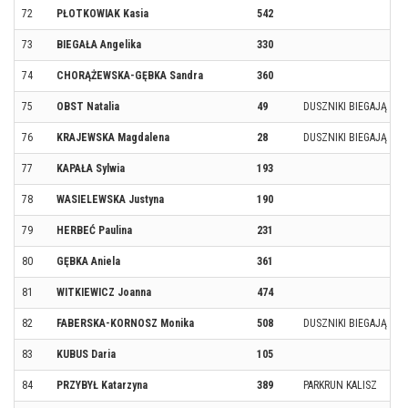
72
PŁOTKOWIAK Kasia
542
73
BIEGAŁA Angelika
330
74
CHORĄŻEWSKA-GĘBKA Sandra
360
75
OBST Natalia
49
DUSZNIKI BIEGAJĄ
76
KRAJEWSKA Magdalena
28
DUSZNIKI BIEGAJĄ
77
KAPAŁA Sylwia
193
78
WASIELEWSKA Justyna
190
79
HERBEĆ Paulina
231
80
GĘBKA Aniela
361
81
WITKIEWICZ Joanna
474
82
FABERSKA-KORNOSZ Monika
508
DUSZNIKI BIEGAJĄ
83
KUBUS Daria
105
84
PRZYBYŁ Katarzyna
389
PARKRUN KALISZ