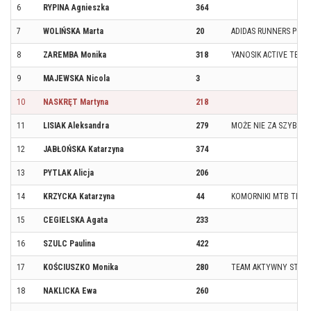
6
RYPINA Agnieszka
364
7
WOLIŃSKA Marta
20
ADIDAS RUNNERS POZ
8
ZAREMBA Monika
318
YANOSIK ACTIVE TEAM
9
MAJEWSKA Nicola
3
10
NASKRĘT Martyna
218
11
LISIAK Aleksandra
279
MOŻE NIE ZA SZYBKO,
12
JABŁOŃSKA Katarzyna
374
13
PYTLAK Alicja
206
14
KRZYCKA Katarzyna
44
KOMORNIKI MTB TEAM
15
CEGIELSKA Agata
233
16
SZULC Paulina
422
17
KOŚCIUSZKO Monika
280
TEAM AKTYWNY STĘS
18
NAKLICKA Ewa
260