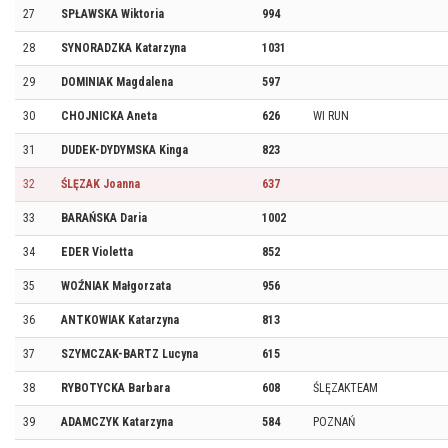
27
SPŁAWSKA Wiktoria
994
28
SYNORADZKA Katarzyna
1031
29
DOMINIAK Magdalena
597
30
CHOJNICKA Aneta
626
WI RUN
31
DUDEK-DYDYMSKA Kinga
823
32
ŚLĘZAK Joanna
637
33
BARAŃSKA Daria
1002
34
EDER Violetta
852
35
WOŹNIAK Małgorzata
956
36
ANTKOWIAK Katarzyna
813
37
SZYMCZAK-BARTZ Lucyna
615
38
RYBOTYCKA Barbara
608
ŚLĘZAKTEAM
39
ADAMCZYK Katarzyna
584
POZNAŃ