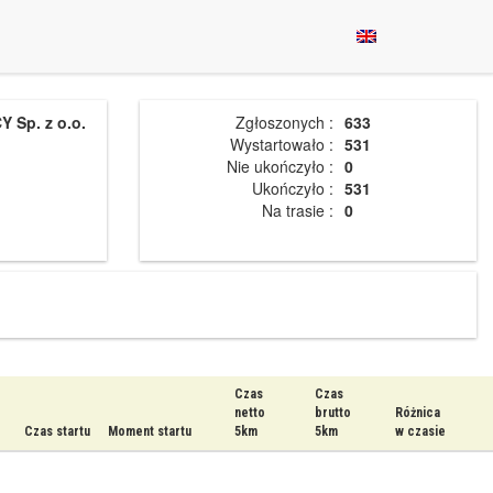
 Sp. z o.o.
Zgłoszonych :
633
Wystartowało :
531
Nie ukończyło :
0
Ukończyło :
531
Na trasie :
0
Czas
Czas
netto
brutto
Różnica
Czas startu
Moment startu
5km
5km
w czasie