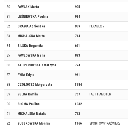
80
PAWLAK Marta
905
81
LEŚNIEWSKA Paulina
934
82
GRABIA Agnieszka
939
PEKABEX 7
83
MICHALSKA Marta
714
84
SILSKA Bogumiła
661
85
PAWŁOWSKA Irena
893
86
KACPEROWSKA Katarzyna
724
87
PYRA Edyta
961
88
CZOŁGOSZ Małgorzata
1184
89
BELKA Kamila
767
FAST HAMSTER
90
SŁOMA Paulina
1032
91
MICHALSKA Natalia
713
92
BUSZKOWSKA Monika
1166
SPORTOWY KAŹMIERZ