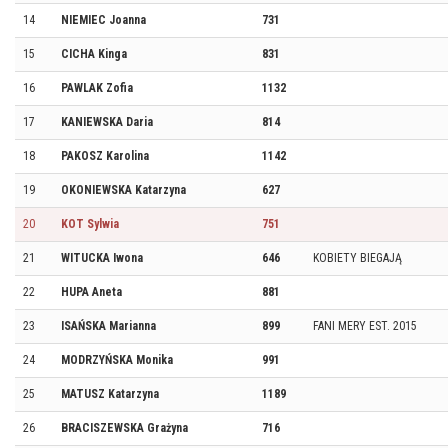
14
NIEMIEC Joanna
731
15
CICHA Kinga
831
16
PAWLAK Zofia
1132
17
KANIEWSKA Daria
814
18
PAKOSZ Karolina
1142
19
OKONIEWSKA Katarzyna
627
20
KOT Sylwia
751
21
WITUCKA Iwona
646
KOBIETY BIEGAJĄ
22
HUPA Aneta
881
23
ISAŃSKA Marianna
899
FANI MERY EST. 2015
24
MODRZYŃSKA Monika
991
25
MATUSZ Katarzyna
1189
26
BRACISZEWSKA Grażyna
716