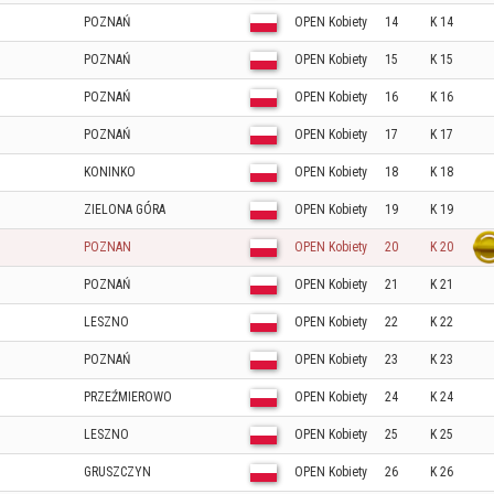
POZNAŃ
OPEN Kobiety
14
K 14
POZNAŃ
OPEN Kobiety
15
K 15
POZNAŃ
OPEN Kobiety
16
K 16
POZNAŃ
OPEN Kobiety
17
K 17
KONINKO
OPEN Kobiety
18
K 18
ZIELONA GÓRA
OPEN Kobiety
19
K 19
POZNAN
OPEN Kobiety
20
K 20
POZNAŃ
OPEN Kobiety
21
K 21
LESZNO
OPEN Kobiety
22
K 22
POZNAŃ
OPEN Kobiety
23
K 23
PRZEŹMIEROWO
OPEN Kobiety
24
K 24
LESZNO
OPEN Kobiety
25
K 25
GRUSZCZYN
OPEN Kobiety
26
K 26