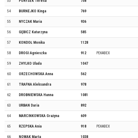
53
PORYSEK Teresa
758
54
BURNEJKO Kinga
769
55
NYCZAK Maria
936
56
GĘBICZ Katarzyna
585
57
KONDOŁ Monika
1128
58
DROGI Agnieszka
912
PEKABEX
59
ZHYLKO Ulada
1047
60
ORZECHOWSKA Anna
562
61
TRAFNA Aleksandra
978
62
DROBNIEWSKA Hanna
1081
63
URBAN Daria
892
64
MARCINKOWSKA Grażyna
609
65
RZEPSKA Ania
918
PEKABEX
66
NOWAK Marta
1038