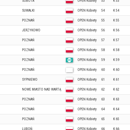
SOBOTA
OPEN Kobiety
53
K 53
SUWAŁKI
OPEN Kobiety
54
K 54
POZNAŃ
OPEN Kobiety
55
K 55
JERZYKOWO
OPEN Kobiety
56
K 56
POZNAŃ
OPEN Kobiety
57
K 57
POZNAŃ
OPEN Kobiety
58
K 58
POZNAŃ
OPEN Kobiety
59
K 59
POZNAŃ
OPEN Kobiety
60
K 60
SYPNIEWO
OPEN Kobiety
61
K 61
NOWE MIASTO NAD WARTĄ
OPEN Kobiety
62
K 62
POZNAŃ
OPEN Kobiety
63
K 63
POZNAŃ
OPEN Kobiety
64
K 64
POZNAŃ
OPEN Kobiety
65
K 65
LUBOŃ
OPEN Kobiety
66
K 66