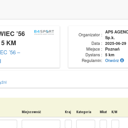
IEC ’56
APS AGENCY
Organizator :
Sp.k.
 5 KM
Data :
2025-06-29
Miejsce :
Poznań
C ’56 –
Dystans :
5 km
I
Regulamin:
Otwórz
źni
Miejscowość
Kraj
Kategoria
Mkat
K/M