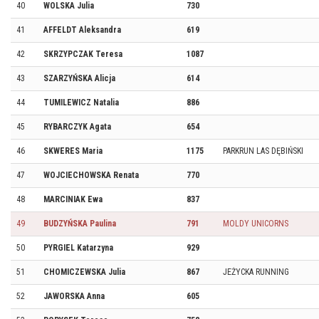
40
WOLSKA Julia
730
41
AFFELDT Aleksandra
619
42
SKRZYPCZAK Teresa
1087
43
SZARZYŃSKA Alicja
614
44
TUMILEWICZ Natalia
886
45
RYBARCZYK Agata
654
46
SKWERES Maria
1175
PARKRUN LAS DĘBIŃSKI
47
WOJCIECHOWSKA Renata
770
48
MARCINIAK Ewa
837
49
BUDZYŃSKA Paulina
791
MOLDY UNICORNS
50
PYRGIEL Katarzyna
929
51
CHOMICZEWSKA Julia
867
JEŻYCKA RUNNING
52
JAWORSKA Anna
605