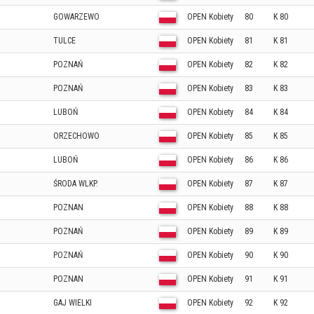
GOWARZEWO
OPEN Kobiety
80
K 80
TULCE
OPEN Kobiety
81
K 81
POZNAŃ
OPEN Kobiety
82
K 82
POZNAŃ
OPEN Kobiety
83
K 83
LUBOŃ
OPEN Kobiety
84
K 84
ORZECHOWO
OPEN Kobiety
85
K 85
LUBOŃ
OPEN Kobiety
86
K 86
ŚRODA WLKP.
OPEN Kobiety
87
K 87
POZNAN
OPEN Kobiety
88
K 88
POZNAŃ
OPEN Kobiety
89
K 89
POZNAŃ
OPEN Kobiety
90
K 90
POZNAN
OPEN Kobiety
91
K 91
GAJ WIELKI
OPEN Kobiety
92
K 92