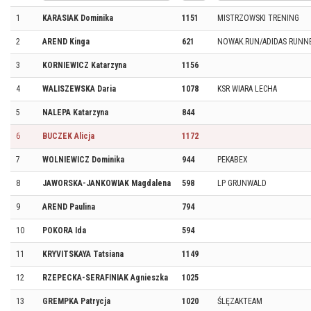
1
KARASIAK Dominika
1151
MISTRZOWSKI TRENING
2
AREND Kinga
621
NOWAK.RUN/ADIDAS RUNN
3
KORNIEWICZ Katarzyna
1156
4
WALISZEWSKA Daria
1078
KSR WIARA LECHA
5
NALEPA Katarzyna
844
6
BUCZEK Alicja
1172
7
WOLNIEWICZ Dominika
944
PEKABEX
8
JAWORSKA-JANKOWIAK Magdalena
598
LP GRUNWALD
9
AREND Paulina
794
10
POKORA Ida
594
11
KRYVITSKAYA Tatsiana
1149
12
RZEPECKA-SERAFINIAK Agnieszka
1025
13
GREMPKA Patrycja
1020
ŚLĘZAKTEAM