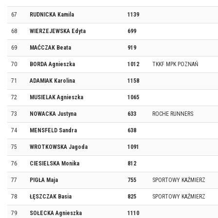
67
RUDNICKA Kamila
1139
68
WIERZEJEWSKA Edyta
699
69
MAĆCZAK Beata
919
70
BORDA Agnieszka
1012
TKKF MPK POZNAŃ
71
ADAMIAK Karolina
1158
72
MUSIELAK Agnieszka
1065
73
NOWACKA Justyna
633
ROCHE RUNNERS
74
MENSFELD Sandra
638
75
WROTKOWSKA Jagoda
1091
76
CIESIELSKA Monika
812
77
PIGŁA Maja
755
SPORTOWY KAŹMIERZ
78
ŁĘSZCZAK Basia
825
SPORTOWY KAŹMIERZ
79
SOŁECKA Agnieszka
1110