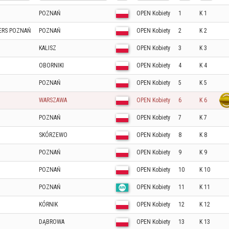
POZNAŃ
OPEN Kobiety
1
K 1
ERS POZNAŃ
POZNAŃ
OPEN Kobiety
2
K 2
KALISZ
OPEN Kobiety
3
K 3
OBORNIKI
OPEN Kobiety
4
K 4
POZNAŃ
OPEN Kobiety
5
K 5
WARSZAWA
OPEN Kobiety
6
K 6
POZNAŃ
OPEN Kobiety
7
K 7
SKÓRZEWO
OPEN Kobiety
8
K 8
POZNAŃ
OPEN Kobiety
9
K 9
POZNAŃ
OPEN Kobiety
10
K 10
POZNAŃ
OPEN Kobiety
11
K 11
KÓRNIK
OPEN Kobiety
12
K 12
DĄBROWA
OPEN Kobiety
13
K 13