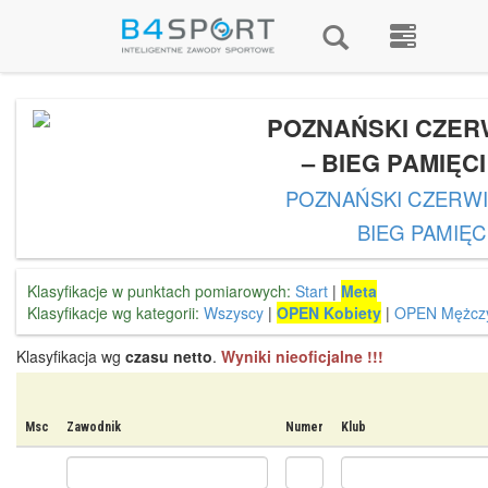
POZNAŃSKI CZERW
– BIEG PAMIĘCI
POZNAŃSKI CZERWIE
BIEG PAMIĘC
Klasyfikacje w punktach pomiarowych:
Start
|
Meta
Klasyfikacje wg kategorii:
Wszyscy
|
OPEN Kobiety
|
OPEN Mężczy
Klasyfikacja wg
czasu netto
.
Wyniki nieoficjalne !!!
Msc
Zawodnik
Numer
Klub