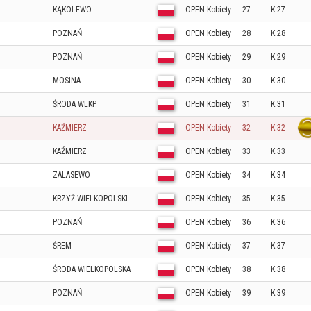
KĄKOLEWO
OPEN Kobiety
27
K 27
POZNAŃ
OPEN Kobiety
28
K 28
POZNAŃ
OPEN Kobiety
29
K 29
MOSINA
OPEN Kobiety
30
K 30
ŚRODA WLKP.
OPEN Kobiety
31
K 31
KAŹMIERZ
OPEN Kobiety
32
K 32
KAŹMIERZ
OPEN Kobiety
33
K 33
ZALASEWO
OPEN Kobiety
34
K 34
KRZYŻ WIELKOPOLSKI
OPEN Kobiety
35
K 35
POZNAŃ
OPEN Kobiety
36
K 36
ŚREM
OPEN Kobiety
37
K 37
ŚRODA WIELKOPOLSKA
OPEN Kobiety
38
K 38
POZNAŃ
OPEN Kobiety
39
K 39