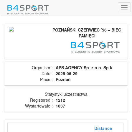
Tog
navi
POZNAŃSKI CZERWIEC ’56 – BIEG
PAMIĘCI
Organiser :
APS AGENCY Sp. z o.o. Sp.k.
Date :
2025-06-29
Place :
Poznań
Statystyki uczestnictwa
Registered :
1212
Wystartowało :
1037
Distance