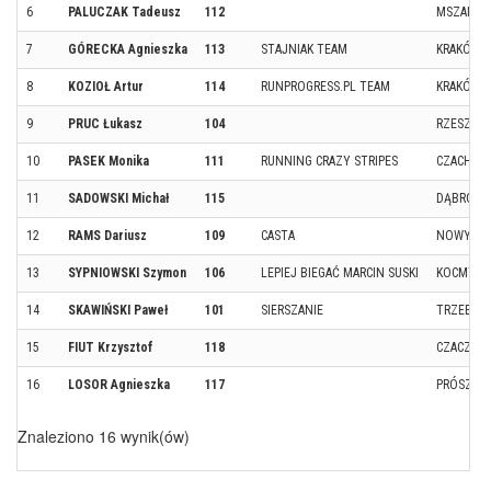
6
PALUCZAK Tadeusz
112
MSZANA
7
GÓRECKA Agnieszka
113
STAJNIAK TEAM
KRAKÓW
8
KOZIOŁ Artur
114
RUNPROGRESS.PL TEAM
KRAKÓW
9
PRUC Łukasz
104
RZESZÓW
10
PASEK Monika
111
RUNNING CRAZY STRIPES
CZACHÓW
11
SADOWSKI Michał
115
DĄBRÓWK
12
RAMS Dariusz
109
CASTA
NOWY SĄ
13
SYPNIOWSKI Szymon
106
LEPIEJ BIEGAĆ MARCIN SUSKI
KOCMYR
14
SKAWIŃSKI Paweł
101
SIERSZANIE
TRZEBINI
15
FIUT Krzysztof
118
CZACZÓW
16
LOSOR Agnieszka
117
PRÓSZKÓ
Znaleziono 16 wynik(ów)