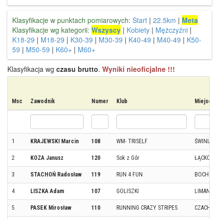
Klasyfikacje w punktach pomiarowych:
Start
|
22.5km
|
Meta
Klasyfikacje wg kategorii:
Wszyscy
|
Kobiety
|
Mężczyźni
|
K18-29
|
M18-29
|
K30-39
|
M30-39
|
K40-49
|
M40-49
|
K50-
59
|
M50-59
|
K60+
|
M60+
Klasyfikacja wg
czasu brutto
.
Wyniki nieoficjalne !!!
Msc
Zawodnik
Numer
Klub
Miejscow
1
KRAJEWSKI Marcin
108
WM- TRISELF
ŚWINIARD
2
KOZA Janusz
120
Sok z Gór
ŁĄCKO
3
STACHOŃ Radosław
119
RUN 4 FUN
BOCHNIA
4
LISZKA Adam
107
GOLISZKI
LIMANOW
5
PASEK Mirosław
110
RUNNING CRAZY STRIPES
CZACHÓW