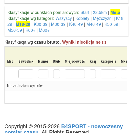
Klasyfikacje w punktach pomiarowych:
Start
|
22.5km
|
Meta
Klasyfikacje wg kategorii:
Wszyscy
|
Kobiety
|
Mężczyźni
|
K18-
29
|
M18-29
|
K30-39
|
M30-39
|
K40-49
|
M40-49
|
K50-59
|
M50-59
|
K60+
|
M60+
Klasyfikacja wg
czasu brutto
.
Wyniki nieoficjalne !!!
Msc
Zawodnik
Numer
Klub
Miejscowość
Kraj
Kategoria
Mkat
Nie znaleziono wyników.
Copyright © 2015-2026
B4SPORT - nowoczesny
. All Rights Reserved.
pomiar czasu