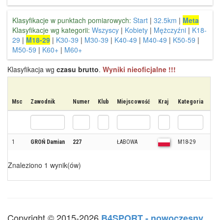
Klasyfikacje w punktach pomiarowych:
Start
|
32.5km
|
Meta
Klasyfikacje wg kategorii:
Wszyscy
|
Kobiety
|
Mężczyźni
|
K18-
29
|
M18-29
|
K30-39
|
M30-39
|
K40-49
|
M40-49
|
K50-59
|
M50-59
|
K60+
|
M60+
Klasyfikacja wg
czasu brutto
.
Wyniki nieoficjalne !!!
Msc
Zawodnik
Numer
Klub
Miejscowość
Kraj
Kategoria
Mk
1
GROŃ Damian
227
ŁABOWA
M18-29
1
Znaleziono 1 wynik(ów)
Copyright © 2015-2026
B4SPORT - nowoczesny