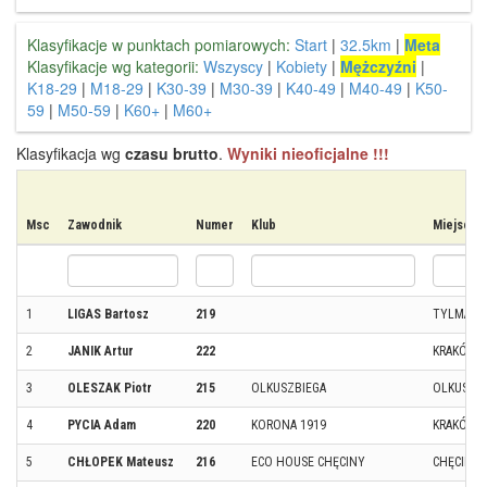
Klasyfikacje w punktach pomiarowych:
Start
|
32.5km
|
Meta
Klasyfikacje wg kategorii:
Wszyscy
|
Kobiety
|
Mężczyźni
|
K18-29
|
M18-29
|
K30-39
|
M30-39
|
K40-49
|
M40-49
|
K50-
59
|
M50-59
|
K60+
|
M60+
Klasyfikacja wg
czasu brutto
.
Wyniki nieoficjalne !!!
Msc
Zawodnik
Numer
Klub
Miejscow
1
LIGAS Bartosz
219
TYLMAN
2
JANIK Artur
222
KRAKÓW
3
OLESZAK Piotr
215
OLKUSZBIEGA
OLKUSZ
4
PYCIA Adam
220
KORONA 1919
KRAKÓW
5
CHŁOPEK Mateusz
216
ECO HOUSE CHĘCINY
CHĘCINY