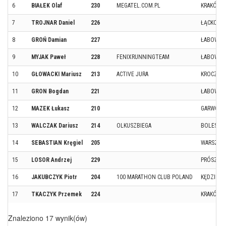
6
BIAŁEK Olaf
230
MEGATEL.COM.PL
KRAKÓW
7
TROJNAR Daniel
226
ŁĄCKO
8
GROŃ Damian
227
ŁABOWA
9
MYJAK Paweł
228
FENIXRUNNINGTEAM
ŁABOWA
10
GŁOWACKI Mariusz
213
ACTIVE JURA
KROCZYC
11
GRON Bogdan
221
ŁABOWA
12
MAZEK Łukasz
210
GARWOLI
13
WALCZAK Dariusz
214
OLKUSZBIEGA
BOLESŁA
14
SEBASTIAN Kręgiel
205
WARSZAW
15
LOSOR Andrzej
229
PRÓSZKÓ
16
JAKUBCZYK Piotr
204
100 MARATHON CLUB POLAND
KĘDZIERZ
17
TKACZYK Przemek
224
KRAKÓW
Znaleziono 17 wynik(ów)