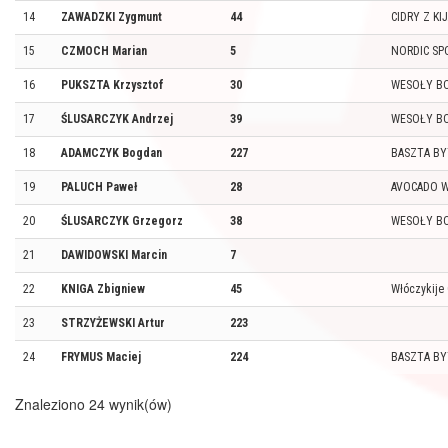
14
ZAWADZKI Zygmunt
44
CIDRY Z KI
15
CZMOCH Marian
5
NORDIC SP
16
PUKSZTA Krzysztof
30
WESOŁY B
17
ŚLUSARCZYK Andrzej
39
WESOŁY B
18
ADAMCZYK Bogdan
227
BASZTA B
19
PALUCH Paweł
28
AVOCADO W
20
ŚLUSARCZYK Grzegorz
38
WESOŁY B
21
DAWIDOWSKI Marcin
7
22
KNIGA Zbigniew
45
Włóczykije
23
STRZYŻEWSKI Artur
223
24
FRYMUS Maciej
224
BASZTA B
Znaleziono 24 wynik(ów)