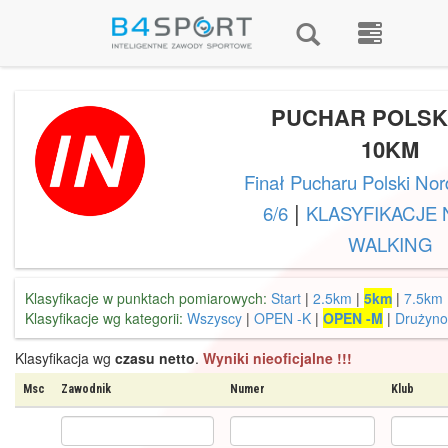
PUCHAR POLSKI
10KM
Finał Pucharu Polski Nor
|
6/6
KLASYFIKACJE
WALKING
Klasyfikacje w punktach pomiarowych:
Start
|
2.5km
|
5km
|
7.5km
Klasyfikacje wg kategorii:
Wszyscy
|
OPEN -K
|
OPEN -M
|
Drużyn
Klasyfikacja wg
czasu netto
.
Wyniki nieoficjalne !!!
Msc
Zawodnik
Numer
Klub