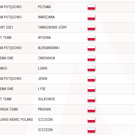
ORIA POTĘGOWO
POZNAŃ
ORIA POTĘGOWO
WARSZAWA
ORT 2021
TARNOWSKIE GÓRY
T TEAM
WYSOKA
ORIA POTĘGOWO
ALEKSANDRIA I
TEAM GWE
ZMIENNICA
RACO
LUBIN
ORIA POTĘGOWO
JENIN
TEAM GWE
ŁYSE
T TEAM
SUŁKOWICE
ORSUK TEAM
PRUDNIK
LKING KIEKRZ POLAND
SZCZECIN
SZCZECIN