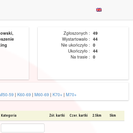
nowski,
Zgłoszonych :
49
eszenie
Wystartowało :
44
king
Nie ukończyło :
0
Ukończyło :
44
Na trasie :
0
M50-59
|
K60-69
|
M60-69
|
K70+
|
M70+
Kategoria
Żół. kartki
Czer. kartki
2.5km
5km