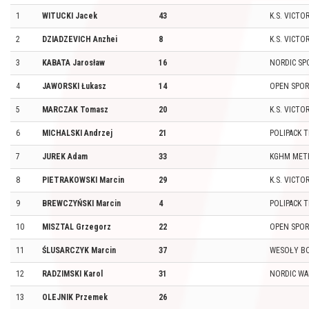
1
WITUCKI Jacek
43
K.S. VICT
2
DZIADZEVICH Anzhei
8
K.S. VICT
3
KABATA Jarosław
16
NORDIC SP
4
JAWORSKI Łukasz
14
OPEN SPOR
5
MARCZAK Tomasz
20
K.S. VICT
6
MICHALSKI Andrzej
21
POLIPACK 
7
JUREK Adam
33
KGHM MET
8
PIETRAKOWSKI Marcin
29
K.S. VICT
9
BREWCZYŃSKI Marcin
4
POLIPACK 
10
MISZTAL Grzegorz
22
OPEN SPOR
11
ŚLUSARCZYK Marcin
37
WESOŁY B
12
RADZIMSKI Karol
31
NORDIC WA
13
OLEJNIK Przemek
26