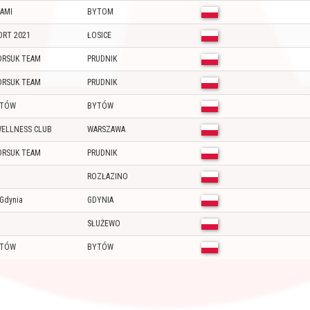
JAMI
BYTOM
ORT 2021
ŁOSICE
ORSUK TEAM
PRUDNIK
ORSUK TEAM
PRUDNIK
YTÓW
BYTÓW
ELLNESS CLUB
WARSZAWA
ORSUK TEAM
PRUDNIK
ROZŁAZINO
 Gdynia
GDYNIA
SŁUŻEWO
YTÓW
BYTÓW