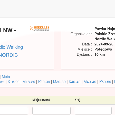
 NW -
Powiat Haj
Organizator :
Polskie Zrz
Nordic Wal
Data :
2024-09-28
dic Walking
Miejsce :
Potęgowo
 NORDIC
Dystans :
10 km
|
Meta
owa
|
K18-29
|
M18-29
|
K30-39
|
M30-39
|
K40-49
|
M40-49
|
K50-59
|
Miejscowość
Kraj