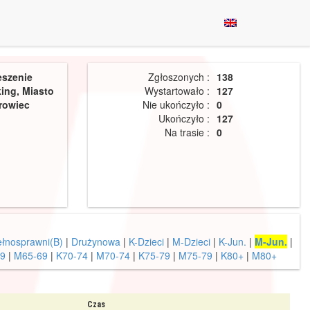
eszenie
Zgłoszonych :
138
ing, Miasto
Wystartowało :
127
rowiec
Nie ukończyło :
0
Ukończyło :
127
Na trasie :
0
łnosprawni(B)
|
Drużynowa
|
K-Dzieci
|
M-Dzieci
|
K-Jun.
|
M-Jun.
|
69
|
M65-69
|
K70-74
|
M70-74
|
K75-79
|
M75-79
|
K80+
|
M80+
Czas