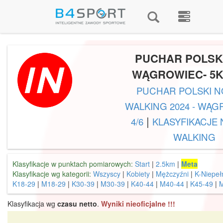
PUCHAR POLSKI
WĄGROWIEC- 5KM
PUCHAR POLSKI 
WALKING 2024 - WĄG
|
4/6
KLASYFIKACJE
WALKING
Klasyfikacje w punktach pomiarowych:
Start
|
2.5km
|
Meta
Klasyfikacje wg kategorii:
Wszyscy
|
Kobiety
|
Mężczyźni
|
K-Niepeł
K18-29
|
M18-29
|
K30-39
|
M30-39
|
K40-44
|
M40-44
|
K45-49
|
Klasyfikacja wg
czasu netto
.
Wyniki nieoficjalne !!!