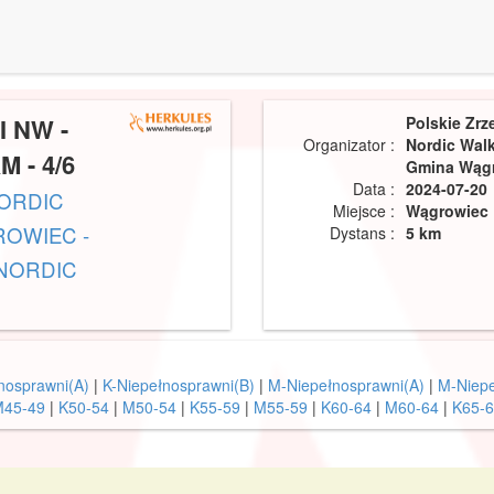
 NW -
Polskie Zrz
Organizator :
Nordic Walk
 - 4/6
Gmina Wąg
Data :
2024-07-20
NORDIC
Miejsce :
Wągrowiec
ROWIEC -
Dystans :
5 km
 NORDIC
nosprawni(A)
|
K-Niepełnosprawni(B)
|
M-Niepełnosprawni(A)
|
M-Niepe
M45-49
|
K50-54
|
M50-54
|
K55-59
|
M55-59
|
K60-64
|
M60-64
|
K65-