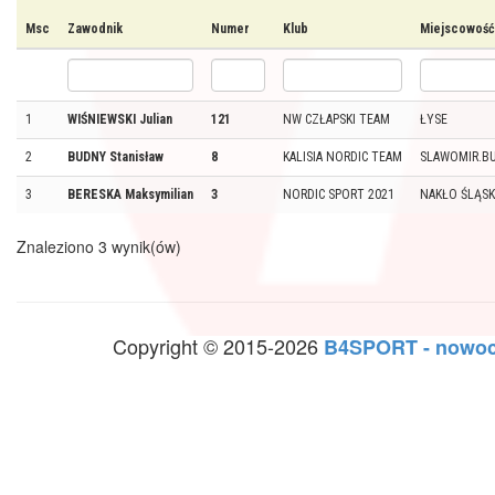
Msc
Zawodnik
Numer
Klub
Miejscowość
1
WIŚNIEWSKI Julian
121
NW CZŁAPSKI TEAM
ŁYSE
2
BUDNY Stanisław
8
KALISIA NORDIC TEAM
SLAWOMIR.B
3
BERESKA Maksymilian
3
NORDIC SPORT 2021
NAKŁO ŚLĄSK
Znaleziono 3 wynik(ów)
Copyright © 2015-2026
B4SPORT - nowoc