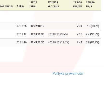
netto
Różnica
Tempo
Tempo
zer. kartki
2.5km
5km
w czasie
min/km
km/h
00:18:26
00:37:48.10
7:33
7.9 (100%)
00:19:42
00:39:11.30
+00:01:23 (3.5%)
7:50
7.7 (97.5%)
00:21:16
00:43:41.30
+00:05:53 (13.5%)
8:44
6.9 (87.3%)
Polityka prywatności