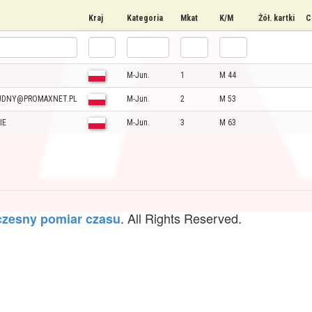
Kraj
Kategoria
Mkat
K/M
Żół. kartki
C
M-Jun.
1
M 44
UDNY@PROMAXNET.PL
M-Jun.
2
M 53
IE
M-Jun.
3
M 63
. All Rights Reserved.
zesny pomiar czasu