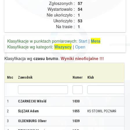
Zgłoszonych :
57
Wystartowało :
54
Nie ukończyło :
1
Ukończyło :
53
Na trasie :
1
Klasyfikacje w punktach pomiarowych:
Start
|
Meta
Klasyfikacje wg kategorii:
Wszyscy
|
Open
Klasyfikacja wg
czasu brutto
.
Wyniki nieoficjalne !!!
Msc
Zawodnik
Numer
Klub
1
CZARNECKI Witold
1030
2
ŚLĘZAK Adam
1055
KS STOMIL POZNAŃ
3
OLDENBURG Oliver
1039