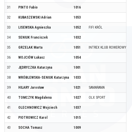
31
PINTO Fabio
1016
32
KUBASZEWSKI Adrian
1053
33
LISEWSKA Agnieszka
1052
FIFI KRÓL
34
SENIUK Franciszek
1032
35
GRZELAK Marta
1051
INTREX KLUB ROWEROWY
36
WOJCIÓW Łukasz
1054
37
JĘDRYCZKA Katarzyna
1001
38
WRÓBLEWSKA-SENIUK Katarzyna
1033
39
HILARY Jarosław
1021
SAMARAMA
40
TOMCZYK Magdalena
1027
OLX SPORT
41
OLECHNOWICZ Wojciech
1037
42
PIOTROWICZ Karol
1015
43
SOCHA Tomasz
1009