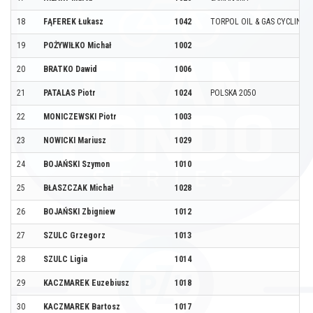
18
FĄFEREK Łukasz
1042
TORPOL OIL & GAS CYCLING
19
POŻYWIŁKO Michał
1002
20
BRATKO Dawid
1006
21
PATALAS Piotr
1024
POLSKA 2050
22
MONICZEWSKI Piotr
1003
23
NOWICKI Mariusz
1029
24
BOJAŃSKI Szymon
1010
25
BŁASZCZAK Michał
1028
26
BOJAŃSKI Zbigniew
1012
27
SZULC Grzegorz
1013
28
SZULC Ligia
1014
29
KACZMAREK Euzebiusz
1018
30
KACZMAREK Bartosz
1017