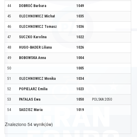
44
DOBROĆ Barbara
1049
45
OLECHNOWICZ Michał
1035
46
OLECHNOWICZ Tomasz
1036
47
SUCZKO Karolina
1022
48
HUGO-BADER Liliana
1026
49
BOBOWSKA Anna
1004
50
1005
51
OLECHNOWICZ Monika
1034
52
POPIELARZ Emilia
1023
53
PATALAS Ewa
1050
POLSKA 2050
54
SADZISZ Maria
1019
Znaleziono 54 wynik(ów)