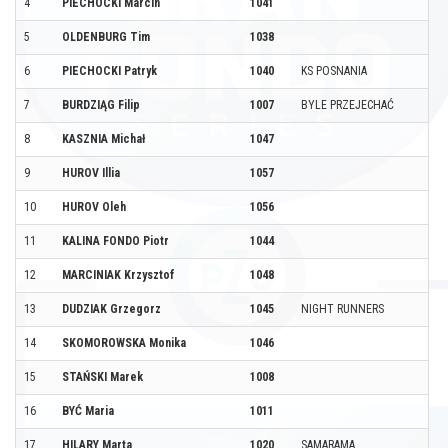
4
PIECHOCKI Marcin
1041
5
OLDENBURG Tim
1038
6
PIECHOCKI Patryk
1040
KS POSNANIA
7
BURDZIĄG Filip
1007
BYLE PRZEJECHAĆ
8
KASZNIA Michał
1047
9
HUROV Illia
1057
10
HUROV Oleh
1056
11
KALINA FONDO Piotr
1044
12
MARCINIAK Krzysztof
1048
13
DUDZIAK Grzegorz
1045
NIGHT RUNNERS
14
SKOMOROWSKA Monika
1046
15
STAŃSKI Marek
1008
16
BYĆ Maria
1011
17
HILARY Marta
1020
SAMARAMA