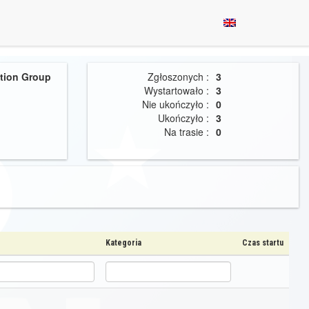
ution Group
Zgłoszonych :
3
Wystartowało :
3
Nie ukończyło :
0
Ukończyło :
3
Na trasie :
0
Kategoria
Czas startu