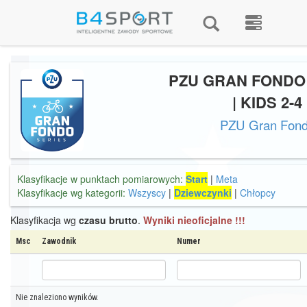
PZU GRAN FONDO
| KIDS 2-4
PZU Gran Fon
Klasyfikacje w punktach pomiarowych:
Start
|
Meta
Klasyfikacje wg kategorii:
Wszyscy
|
Dziewczynki
|
Chłopcy
Klasyfikacja wg
czasu brutto
.
Wyniki nieoficjalne !!!
Msc
Zawodnik
Numer
Nie znaleziono wyników.