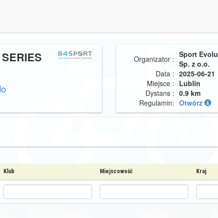
 SERIES
Sport Evol
Organizator :
Sp. z o.o.
Data :
2025-06-21
Miejsce :
Lublin
do
Dystans :
0.9 km
Regulamin:
Otwórz
Klub
Miejscowość
Kraj